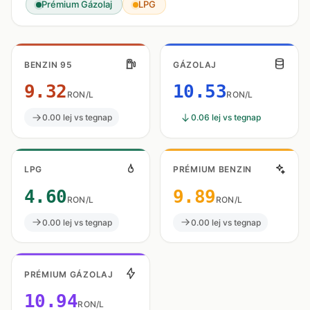
Prémium Gázolaj
LPG
BENZIN 95
GÁZOLAJ
9.32
10.53
RON/L
RON/L
0.00 lej vs tegnap
0.06 lej vs tegnap
LPG
PRÉMIUM BENZIN
4.60
9.89
RON/L
RON/L
0.00 lej vs tegnap
0.00 lej vs tegnap
PRÉMIUM GÁZOLAJ
10.94
RON/L