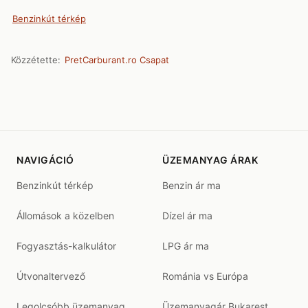
Benzinkút térkép
Közzétette:
PretCarburant.ro Csapat
NAVIGÁCIÓ
ÜZEMANYAG ÁRAK
Benzinkút térkép
Benzin ár ma
Állomások a közelben
Dízel ár ma
Fogyasztás-kalkulátor
LPG ár ma
Útvonaltervező
Románia vs Európa
Legolcsóbb üzemanyag
Üzemanyagár Bukarest