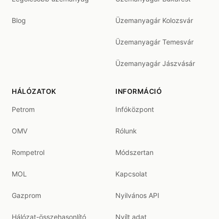
Blog
Üzemanyagár Kolozsvár
Üzemanyagár Temesvár
Üzemanyagár Jászvásár
HÁLÓZATOK
INFORMÁCIÓ
Petrom
Infóközpont
OMV
Rólunk
Rompetrol
Módszertan
MOL
Kapcsolat
Gazprom
Nyilvános API
Hálózat-összehasonlító
Nyílt adat