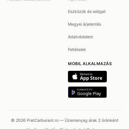
Eszközök és widget
Megyei árjelentés
Adatvédelem
Feltételek
MOBIL ALKALMAZÁS
Elérhető itt:
App Store
ELÉRHETŐ ITT:
Google Play
© 2026 PretCarburant.ro — Üzemanyag árak 2 óránként