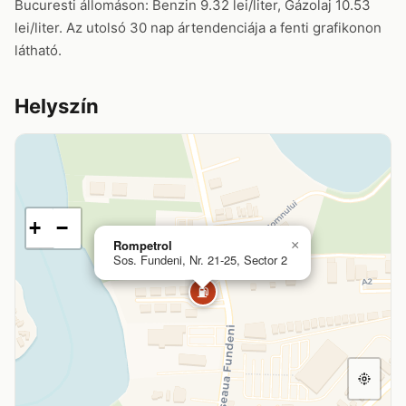
Bucuresti állomáson: Benzin 9.32 lei/liter, Gázolaj 10.53
lei/liter. Az utolsó 30 nap ártendenciája a fenti grafikonon
látható.
Helyszín
+
−
Rompetrol
×
Sos. Fundeni, Nr. 21-25, Sector 2
⛽