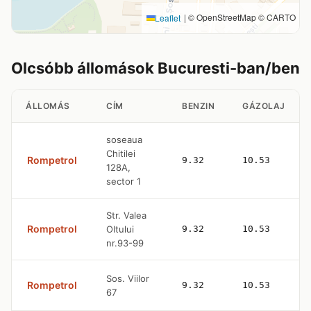
|
© OpenStreetMap © CARTO
Leaflet
Olcsóbb állomások Bucuresti-ban/ben
ÁLLOMÁS
CÍM
BENZIN
GÁZOLAJ
soseaua
Chitilei
Rompetrol
9.32
10.53
128A,
sector 1
Str. Valea
Rompetrol
Oltului
9.32
10.53
nr.93-99
Sos. Viilor
Rompetrol
9.32
10.53
67