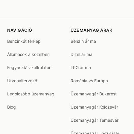
NAVIGÁCIÓ
ÜZEMANYAG ÁRAK
Benzinkút térkép
Benzin ár ma
Állomások a közelben
Dízel ár ma
Fogyasztás-kalkulátor
LPG ár ma
Útvonaltervező
Románia vs Európa
Legolcsóbb üzemanyag
Üzemanyagár Bukarest
Blog
Üzemanyagár Kolozsvár
Üzemanyagár Temesvár
Üzemanyagár Jászvásár