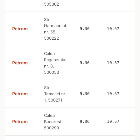
505302
Str.
Harmanului
Petrom
9.36
10.57
nr. 55,
500222
Calea
Fagarasului
Petrom
9.36
10.57
nr. 8,
500053
Str.
Petrom
Temeliei nr.
9.36
10.57
1, 500271
Calea
Petrom
Bucuresti,
9.36
10.57
500299