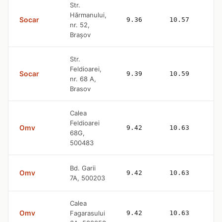
Str.
Hărmanului,
Socar
9.36
10.57
nr. 52,
Brașov
Str.
Feldioarei,
Socar
9.39
10.59
nr. 68 A,
Brasov
Calea
Feldioarei
Omv
9.42
10.63
68G,
500483
Bd. Garii
Omv
9.42
10.63
7A, 500203
Calea
Omv
Fagarasului
9.42
10.63