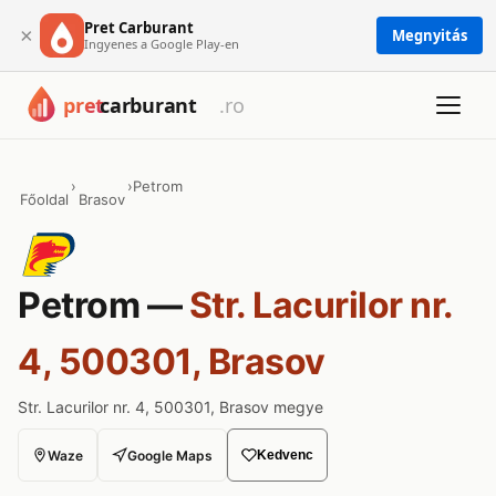
Pret Carburant
×
Megnyitás
Ingyenes a Google Play-en
›
›
Petrom
Főoldal
Brasov
Petrom —
Str. Lacurilor nr.
4, 500301, Brasov
Str. Lacurilor nr. 4, 500301, Brasov megye
Waze
Google Maps
Kedvenc