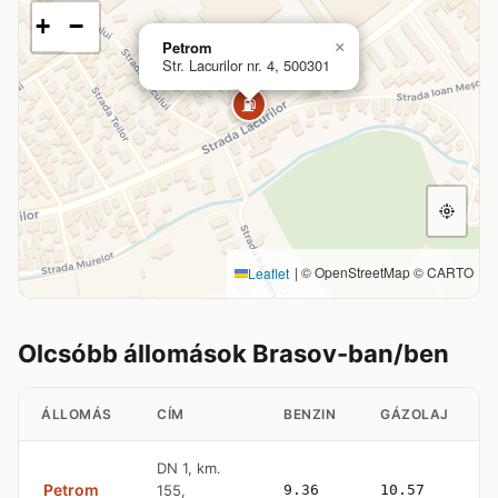
+
−
Petrom
×
Str. Lacurilor nr. 4, 500301
⛽
|
© OpenStreetMap © CARTO
Leaflet
Olcsóbb állomások Brasov-ban/ben
ÁLLOMÁS
CÍM
BENZIN
GÁZOLAJ
DN 1, km.
Petrom
155,
9.36
10.57