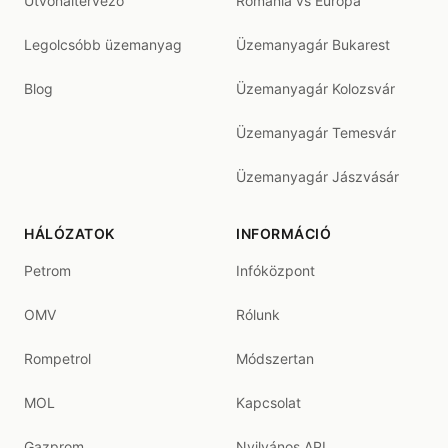
Útvonaltervező
Románia vs Európa
Legolcsóbb üzemanyag
Üzemanyagár Bukarest
Blog
Üzemanyagár Kolozsvár
Üzemanyagár Temesvár
Üzemanyagár Jászvásár
HÁLÓZATOK
INFORMÁCIÓ
Petrom
Infóközpont
OMV
Rólunk
Rompetrol
Módszertan
MOL
Kapcsolat
Gazprom
Nyilvános API