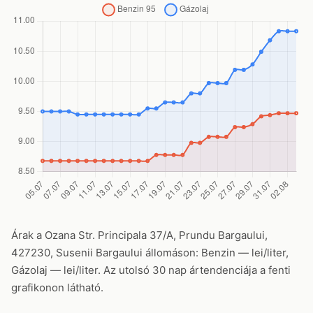
Árak a Ozana Str. Principala 37/A, Prundu Bargaului,
427230, Susenii Bargaului állomáson: Benzin — lei/liter,
Gázolaj — lei/liter. Az utolsó 30 nap ártendenciája a fenti
grafikonon látható.