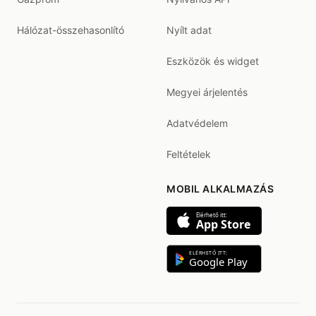
Hálózat-összehasonlító
Nyílt adat
Eszközök és widget
Megyei árjelentés
Adatvédelem
Feltételek
MOBIL ALKALMAZÁS
Elérhető itt:
App Store
ELÉRHETŐ ITT:
Google Play