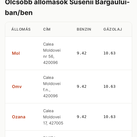
Olcsóbb állomások Susenii Bargaului-
ban/ben
ÁLLOMÁS
CÍM
BENZIN
GÁZOLAJ
Calea
Moldovei
Mol
9.42
10.63
4
nr 56,
420096
Calea
Moldovei
Omv
9.42
10.63
—
f.n.,
420096
Calea
Ozana
Moldovei
9.42
10.63
—
17, 427005