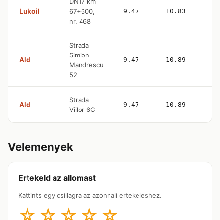
DN17 km
Lukoil
67+600,
9.47
10.83
—
nr. 468
Strada
Simion
Ald
9.47
10.89
—
Mandrescu
52
Strada
Ald
9.47
10.89
—
Viilor 6C
Velemenyek
Ertekeld az allomast
Kattints egy csillagra az azonnali ertekeleshez.
☆
☆
☆
☆
☆