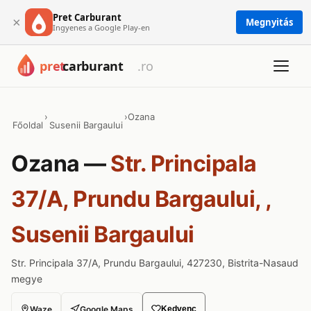
Pret Carburant
×
Megnyitás
Ingyenes a Google Play-en
›
›
Ozana
Főoldal
Susenii Bargaului
Ozana —
Str. Principala
37/A, Prundu Bargaului, ,
Susenii Bargaului
Str. Principala 37/A, Prundu Bargaului, 427230, Bistrita-Nasaud
megye
Waze
Google Maps
Kedvenc