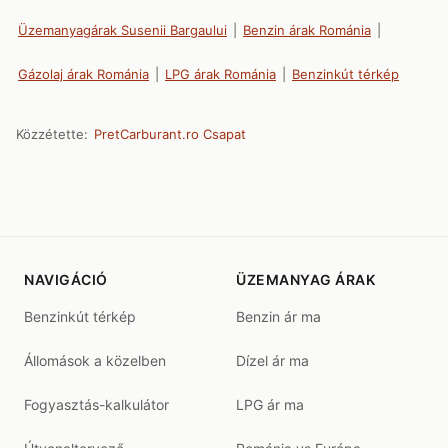
Üzemanyagárak Susenii Bargaului
|
Benzin árak Románia
|
Gázolaj árak Románia
|
LPG árak Románia
|
Benzinkút térkép
Közzétette:
PretCarburant.ro Csapat
NAVIGÁCIÓ
ÜZEMANYAG ÁRAK
Benzinkút térkép
Benzin ár ma
Állomások a közelben
Dízel ár ma
Fogyasztás-kalkulátor
LPG ár ma