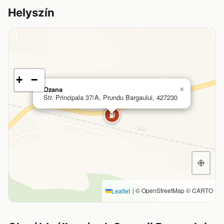
Helyszín
+
−
Ozana
×
Str. Principala 37/A, Prundu Bargaului, 427230
⛽
|
© OpenStreetMap © CARTO
Leaflet