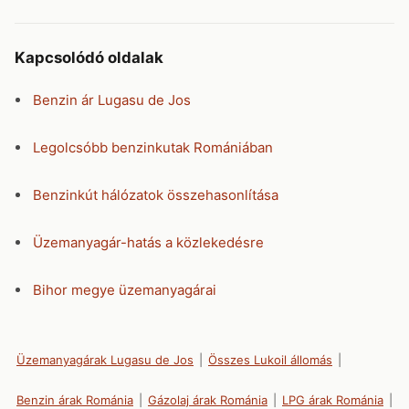
Kapcsolódó oldalak
Benzin ár Lugasu de Jos
Legolcsóbb benzinkutak Romániában
Benzinkút hálózatok összehasonlítása
Üzemanyagár-hatás a közlekedésre
Bihor megye üzemanyagárai
Üzemanyagárak Lugasu de Jos
|
Összes Lukoil állomás
|
Benzin árak Románia
|
Gázolaj árak Románia
|
LPG árak Románia
|