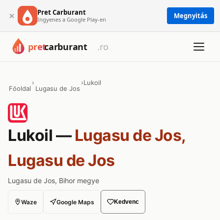
Pret Carburant
×
Megnyitás
Ingyenes a Google Play-en
›
›
Lukoil
Főoldal
Lugasu de Jos
Lukoil —
Lugasu de Jos,
Lugasu de Jos
Lugasu de Jos, Bihor megye
Waze
Google Maps
Kedvenc