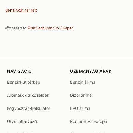
Benzinkút térkép
Közzétette:
PretCarburant.ro Csapat
NAVIGÁCIÓ
ÜZEMANYAG ÁRAK
Benzinkút térkép
Benzin ár ma
Állomások a közelben
Dízel ár ma
Fogyasztás-kalkulátor
LPG ár ma
Útvonaltervező
Románia vs Európa