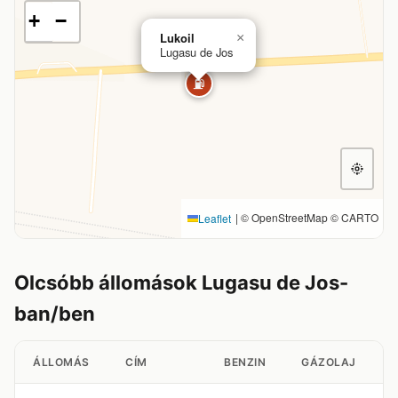
+
−
Lukoil
×
Lugasu de Jos
⛽
|
© OpenStreetMap © CARTO
Leaflet
Olcsóbb állomások Lugasu de Jos-
ban/ben
ÁLLOMÁS
CÍM
BENZIN
GÁZOLAJ