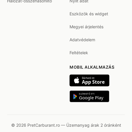
Hálózat-összehasonlító
Nyílt adat
Eszközök és widget
Megyei árjelentés
Adatvédelem
Feltételek
MOBIL ALKALMAZÁS
Elérhető itt:
App Store
ELÉRHETŐ ITT:
Google Play
© 2026 PretCarburant.ro — Üzemanyag árak 2 óránként