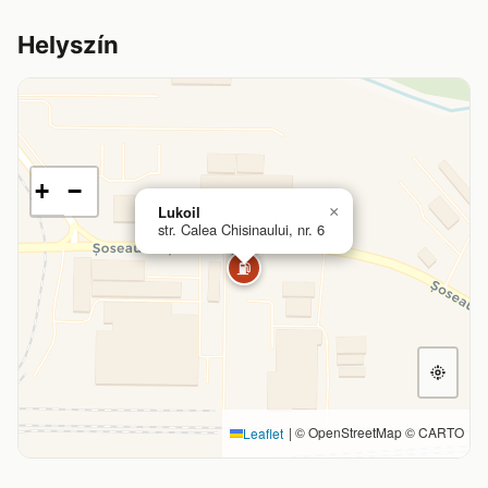
Helyszín
+
−
Lukoil
×
str. Calea Chisinaului, nr. 6
⛽
|
© OpenStreetMap © CARTO
Leaflet