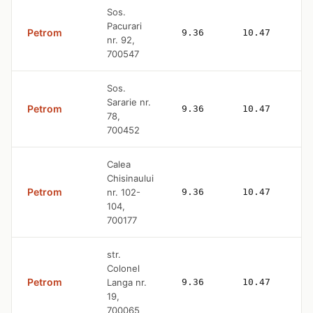
Sos.
Pacurari
Petrom
9.36
10.47
nr. 92,
700547
Sos.
Sararie nr.
Petrom
9.36
10.47
78,
700452
Calea
Chisinaului
Petrom
nr. 102-
9.36
10.47
104,
700177
str.
Colonel
Petrom
Langa nr.
9.36
10.47
19,
700065