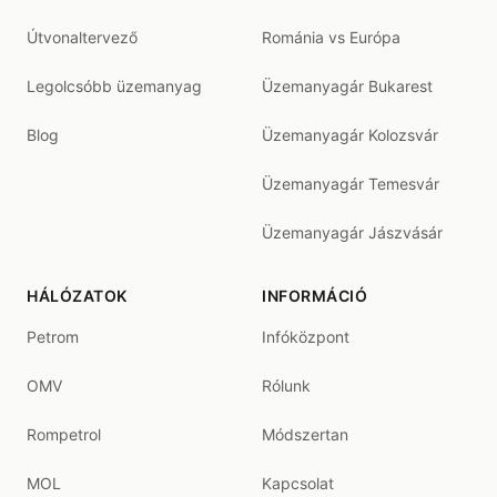
Útvonaltervező
Románia vs Európa
Legolcsóbb üzemanyag
Üzemanyagár Bukarest
Blog
Üzemanyagár Kolozsvár
Üzemanyagár Temesvár
Üzemanyagár Jászvásár
HÁLÓZATOK
INFORMÁCIÓ
Petrom
Infóközpont
OMV
Rólunk
Rompetrol
Módszertan
MOL
Kapcsolat