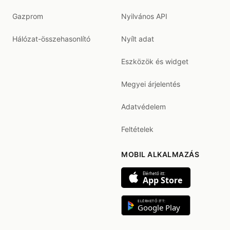
Gazprom
Nyilvános API
Hálózat-összehasonlító
Nyílt adat
Eszközök és widget
Megyei árjelentés
Adatvédelem
Feltételek
MOBIL ALKALMAZÁS
Elérhető itt:
App Store
ELÉRHETŐ ITT:
Google Play