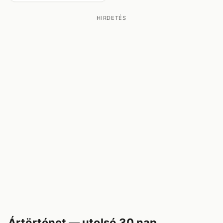
HIRDETÉS
Ártörténet — utolsó 30 nap