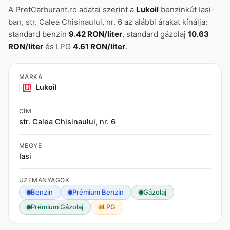
A PretCarburant.ro adatai szerint a
Lukoil
benzinkút Iasi-
ban, str. Calea Chisinaului, nr. 6 az alábbi árakat kínálja:
standard benzin
9.42 RON/liter
, standard gázolaj
10.63
RON/liter
és LPG
4.61 RON/liter
.
MÁRKA
Lukoil
CÍM
str. Calea Chisinaului, nr. 6
MEGYE
Iasi
ÜZEMANYAGOK
Benzin
Prémium Benzin
Gázolaj
Prémium Gázolaj
LPG