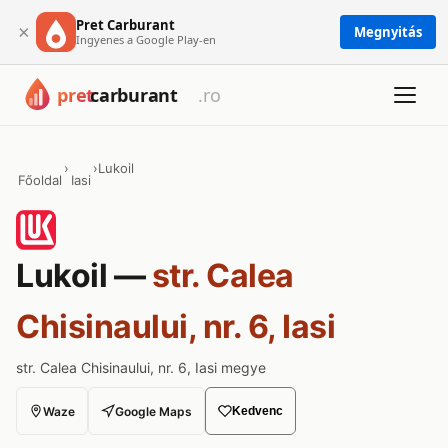
Pret Carburant
×
Megnyitás
Ingyenes a Google Play-en
›
›
Lukoil
Főoldal
Iasi
Lukoil —
str. Calea
Chisinaului, nr. 6, Iasi
str. Calea Chisinaului, nr. 6, Iasi megye
Waze
Google Maps
Kedvenc