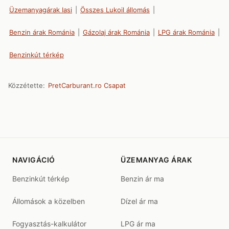
Üzemanyagárak Iasi
|
Összes Lukoil állomás
|
Benzin árak Románia
|
Gázolaj árak Románia
|
LPG árak Románia
|
Benzinkút térkép
Közzétette:
PretCarburant.ro Csapat
NAVIGÁCIÓ
ÜZEMANYAG ÁRAK
Benzinkút térkép
Benzin ár ma
Állomások a közelben
Dízel ár ma
Fogyasztás-kalkulátor
LPG ár ma