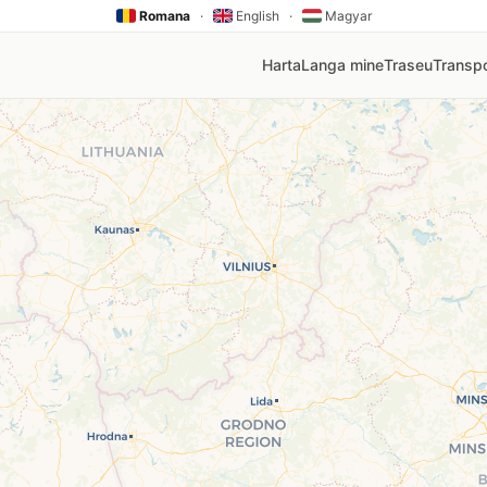
Romana
·
English
·
Magyar
Harta
Langa mine
Traseu
Transpo
V, Rompetrol, Mol, Lukoil, Socar, Oscar. Click pe orice pin
nia
mai ieftină stație din zona ta. Prețurile sunt actualizate au