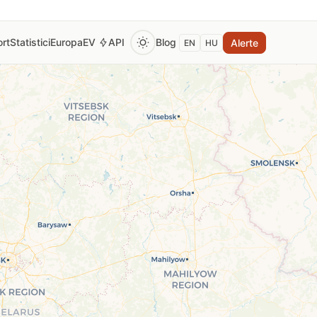
rt
Statistici
Europa
EV
API
Blog
Alerte
EN
HU
 pentru a vedea prețul curent al benzinei, motorinei și GPL.
tomat la fiecare 2 ore din surse oficiale verificate (Monito