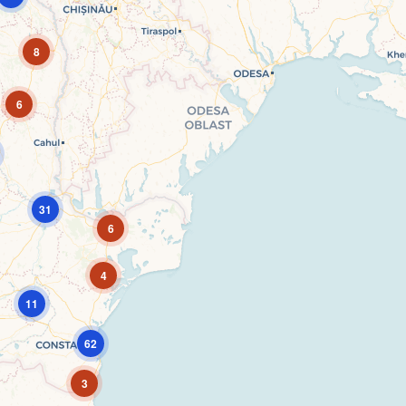
8
6
31
6
4
11
62
3