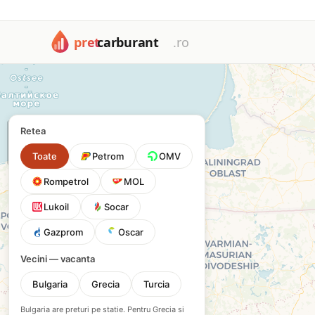
Harta cu toate cele 1673 benzinării din România: Petrom, OM
Harta benzinăriilor din Româ
Filtrează după tip de carburant sau rețea pentru a găsi cea 
+
Retea
−
Toate
Petrom
OMV
Rompetrol
MOL
Lukoil
Socar
Gazprom
Oscar
Vecini — vacanta
Bulgaria
Grecia
Turcia
Bulgaria are preturi pe statie. Pentru Grecia si