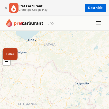
Pret Carburant
×
Deschide
Gratuit pe Google Play
Harta cu toate cele 1673 benzinării din România: Petrom, OM
Harta benzinăriilor din Româ
Filtrează după tip de carburant sau rețea pentru a găsi cea 
+
Filtre
−