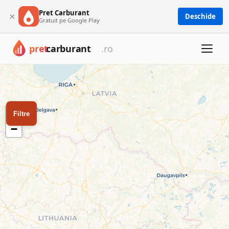
Pret Carburant
×
Deschide
Gratuit pe Google Play
Harta cu toate cele 1673 benzinării din România: Petrom, OM
Harta benzinăriilor din Româ
Filtrează după tip de carburant sau rețea pentru a găsi cea 
+
Filtre
−