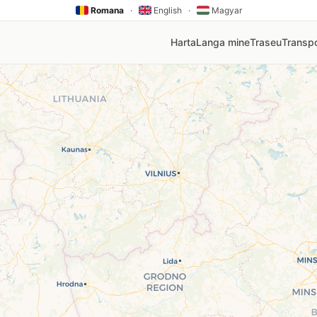
Romana
·
English
·
Magyar
Harta
Langa mine
Traseu
Transpo
V, Rompetrol, Mol, Lukoil, Socar, Oscar. Click pe orice pin
nia
mai ieftină stație din zona ta. Prețurile sunt actualizate au