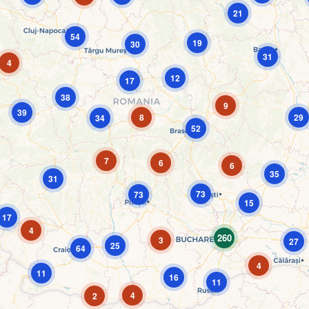
21
54
19
30
31
4
12
17
38
9
39
8
29
34
52
7
6
6
35
31
73
73
15
17
4
260
3
27
25
64
4
11
16
11
4
2