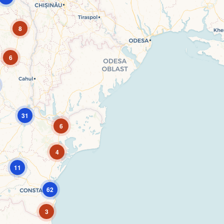
8
6
31
6
4
11
62
3