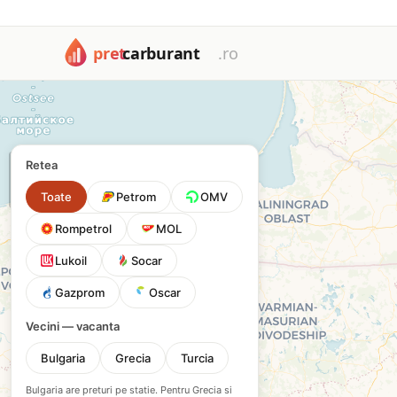
Harta cu toate cele 1672 benzinării din România: Petrom, OM
Harta benzinăriilor din Româ
Filtrează după tip de carburant sau rețea pentru a găsi cea 
+
Retea
−
Toate
Petrom
OMV
Rompetrol
MOL
Lukoil
Socar
Gazprom
Oscar
Vecini — vacanta
Bulgaria
Grecia
Turcia
Bulgaria are preturi pe statie. Pentru Grecia si