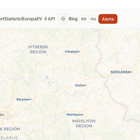
rt
Statistici
Europa
EV
API
Blog
Alerte
EN
HU
 pentru a vedea prețul curent al benzinei, motorinei și GPL.
tomat la fiecare 2 ore din surse oficiale verificate (Monito