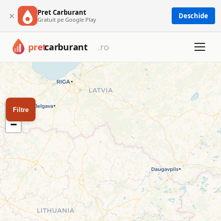
Pret Carburant
×
Deschide
Gratuit pe Google Play
Harta cu toate cele 1673 benzinării din România: Petrom, OMV, R
Harta benzinăriilor din Româ
Filtrează după tip de carburant sau rețea pentru a găsi cea mai
+
Filtre
−