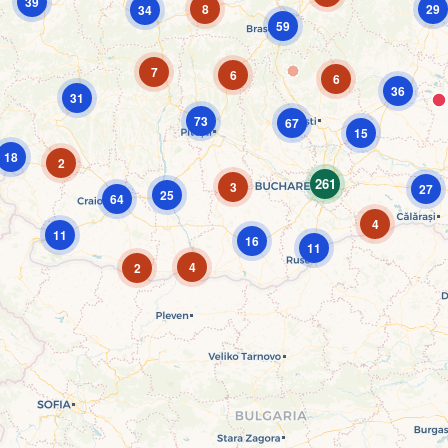
39
8
29
34
59
7
6
6
36
31
73
67
15
18
2
261
3
27
25
64
4
11
16
11
4
2