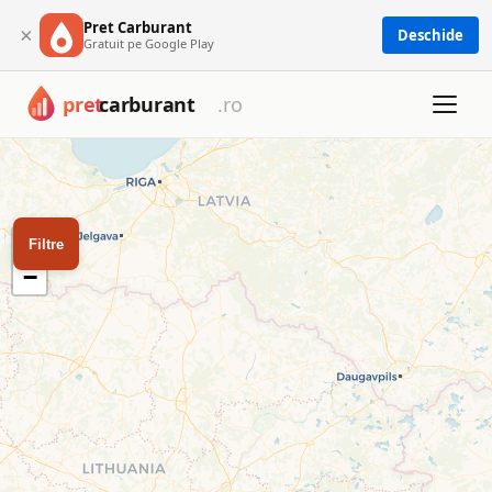
Pret Carburant
×
Deschide
Gratuit pe Google Play
Harta cu toate cele 1673 benzinării din România: Petrom, OM
Harta benzinăriilor din Româ
Filtrează după tip de carburant sau rețea pentru a găsi cea 
+
Filtre
−