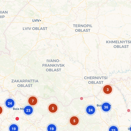
3
7
24
36
5
24
23
5
19
19
23