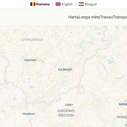
Romana
·
English
·
Magyar
Harta
Langa mine
Traseu
Transpo
V, Rompetrol, Mol, Lukoil, Socar, Oscar. Click pe orice pin
nia
mai ieftină stație din zona ta. Prețurile sunt actualizate au