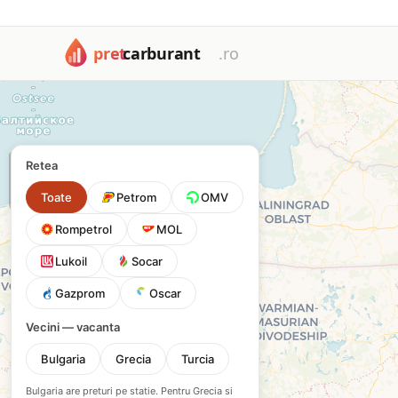
Harta cu toate cele 1672 benzinării din România: Petrom, OM
Harta benzinăriilor din Româ
Filtrează după tip de carburant sau rețea pentru a găsi cea 
+
Retea
−
Toate
Petrom
OMV
Rompetrol
MOL
Lukoil
Socar
Gazprom
Oscar
Vecini — vacanta
Bulgaria
Grecia
Turcia
Bulgaria are preturi pe statie. Pentru Grecia si