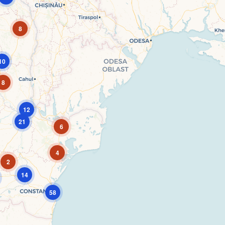
8
10
8
12
21
6
4
2
14
58