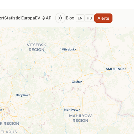
rt
Statistici
Europa
EV
API
Blog
Alerte
EN
HU
 pentru a vedea prețul curent al benzinei, motorinei și GPL.
tomat la fiecare 2 ore din surse oficiale verificate (Monito