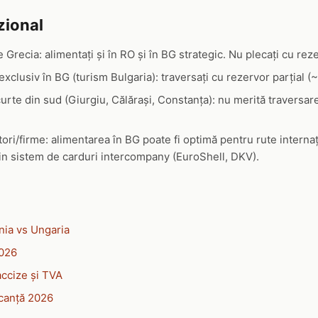
zional
 Grecia: alimentați și în RO și în BG strategic. Nu plecați cu rez
xclusiv în BG (turism Bulgaria): traversați cu rezervor parțial (~
urte din sud (Giurgiu, Călărași, Constanța): nu merită traversar
ori/firme: alimentarea în BG poate fi optimă pentru rute interna
rin sistem de carduri intercompany (EuroShell, DKV).
ia vs Ungaria
026
accize și TVA
canță 2026