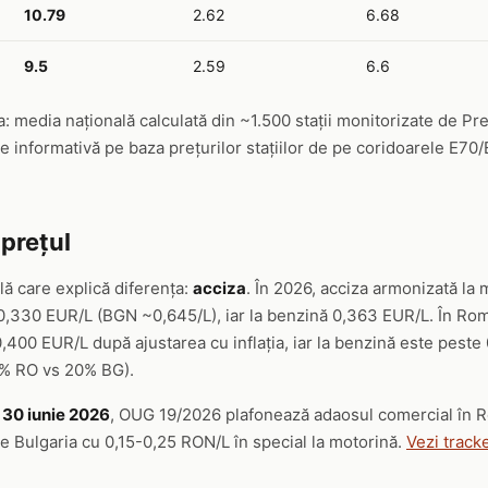
10.79
2.62
6.68
9.5
2.59
6.6
 media națională calculată din ~1.500 stații monitorizate de Pr
e informativă pe baza prețurilor stațiilor de pe coridoarele E70
 prețul
ă care explică diferența:
acciza
. În 2026, acciza armonizată la 
0,330 EUR/L (BGN ~0,645/L), iar la benzină 0,363 EUR/L. În Româ
400 EUR/L după ajustarea cu inflația, iar la benzină este peste
0% RO vs 20% BG).
– 30 iunie 2026
, OUG 19/2026 plafonează adaosul comercial în R
de Bulgaria cu 0,15-0,25 RON/L în special la motorină.
Vezi track