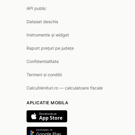
API public
Dataset deschis
Instrumente și widget
Raport prețuri pe județe
Confidentialitate
Termeni si conditii
CalculVenituri.ro — calculatoare fiscale
APLICATIE MOBILA
Descarca de pe
App Store
DISPONIBIL PE
Google Play