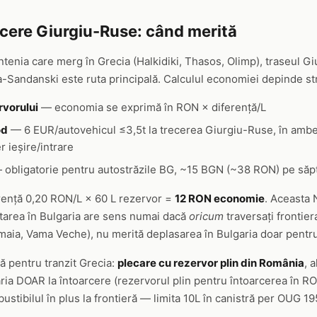
ecere Giurgiu-Ruse: când merită
untenia care merg în Grecia (Halkidiki, Thasos, Olimp), traseul G
Sandanski este ruta principală. Calculul economiei depinde str
rvorului
— economia se exprimă în RON × diferență/L
od
— 6 EUR/autovehicul ≤3,5t la trecerea Giurgiu-Ruse, în ambel
 ieșire/intrare
obligatorie pentru autostrăzile BG, ~15 BGN (~38 RON) pe să
rență 0,20 RON/L × 60 L rezervor =
12 RON economie
. Aceasta 
tarea în Bulgaria are sens numai dacă
oricum
traversați frontiera
aia, Vama Veche), nu merită deplasarea în Bulgaria doar pentru
 pentru tranzit Grecia:
plecare cu rezervor plin din România
, 
ria DOAR la întoarcere (rezervorul plin pentru întoarcerea în 
stibilul în plus la frontieră — limita 10L în canistră per OUG 1