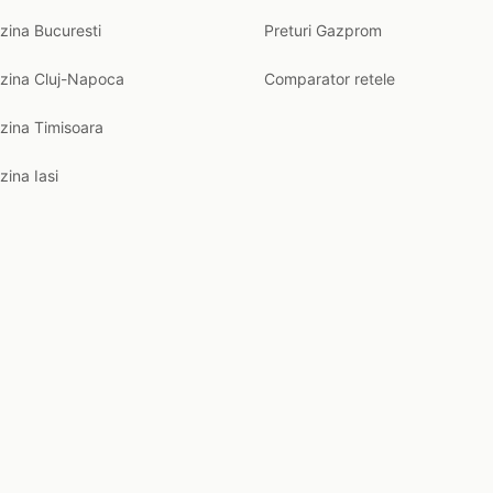
zina Bucuresti
Preturi Gazprom
nzina Cluj-Napoca
Comparator retele
zina Timisoara
zina Iasi