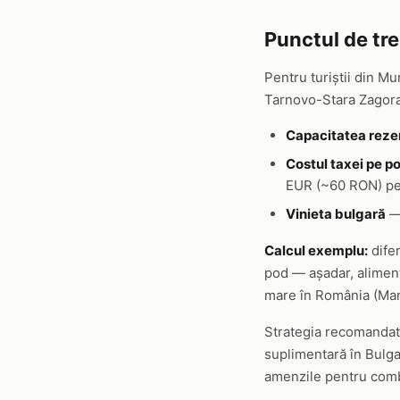
Punctul de tr
Pentru turiștii din M
Tarnovo-Stara Zagora-
Capacitatea reze
Costul taxei pe p
EUR (~60 RON) per
Vinieta bulgară
— 
Calcul exemplu:
dife
pod — așadar, alimen
mare în România (Mam
Strategia recomandată
suplimentară în Bulga
amenzile pentru combu