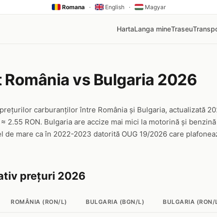
Romana
·
English
·
Magyar
Harta
Langa mine
Traseu
Transpo
 România vs Bulgaria 2026
prețurilor carburanților între România și Bulgaria, actualizată 
GN ≈ 2.55 RON. Bulgaria are accize mai mici la motorină și benzin
fel de mare ca în 2022-2023 datorită OUG 19/2026 care plafone
tiv prețuri 2026
ROMÂNIA (RON/L)
BULGARIA (BGN/L)
BULGARIA (RON/