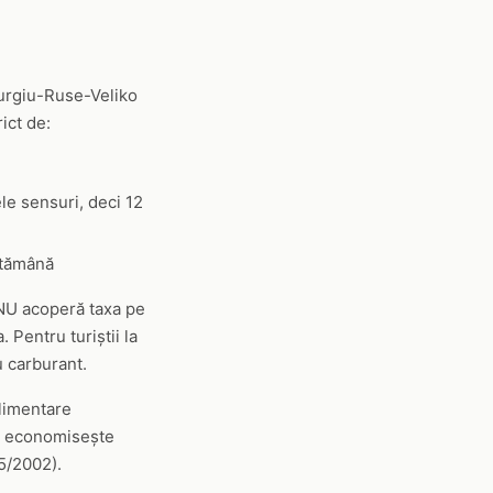
iurgiu-Ruse-Veliko
ict de:
e sensuri, deci 12
ptămână
NU acoperă taxa pe
. Pentru turiștii la
 carburant.
alimentare
RO economisește
95/2002).