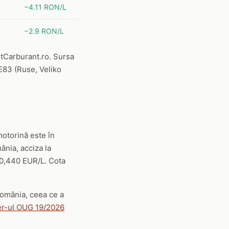
−4.11 RON/L
−2.9 RON/L
etCarburant.ro. Sursa
/E83 (Ruse, Veliko
motorină este în
nia, acciza la
 0,440 EUR/L. Cota
omânia, ceea ce a
er-ul OUG 19/2026