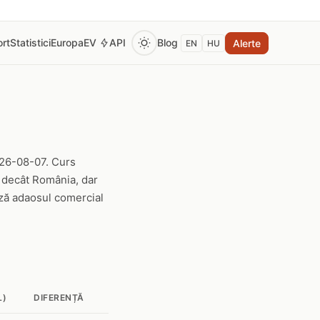
rt
Statistici
Europa
EV
API
Blog
Alerte
EN
HU
2026-08-07. Curs
ă decât România, dar
ază adaosul comercial
L)
DIFERENȚĂ