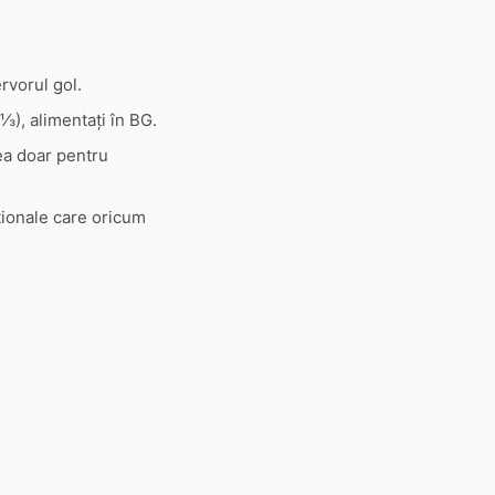
ervorul gol.
⅓), alimentați în BG.
ea doar pentru
ționale care oricum