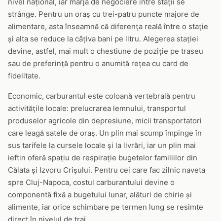
nivel național, iar marja de negociere între stații se
strânge. Pentru un oraș cu trei-patru puncte majore de
alimentare, asta înseamnă că diferența reală între o stație
și alta se reduce la câțiva bani pe litru. Alegerea stației
devine, astfel, mai mult o chestiune de poziție pe traseu
sau de preferință pentru o anumită rețea cu card de
fidelitate.
Economic, carburantul este coloană vertebrală pentru
activitățile locale: prelucrarea lemnului, transportul
produselor agricole din depresiune, micii transportatori
care leagă satele de oraș. Un plin mai scump împinge în
sus tarifele la cursele locale și la livrări, iar un plin mai
ieftin oferă spațiu de respirație bugetelor familiilor din
Călata și Izvoru Crișului. Pentru cei care fac zilnic naveta
spre Cluj-Napoca, costul carburantului devine o
componentă fixă a bugetului lunar, alături de chirie și
alimente, iar orice schimbare pe termen lung se resimte
direct în nivelul de trai.