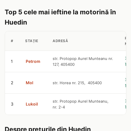
Top 5 cele mai ieftine la motorină în
Huedin
PR
#
STAȚIE
ADRESĂ
MO
10
str. Protopop Aurel Munteanu nr.
1
Petrom
127, 405400
le
10
2
Mol
str. Horea nr. 215, 405400
le
10
str. Protopop Aurel Munteanu,
3
Lukoil
nr. 2-4
le
Despre prețurile din Huedin