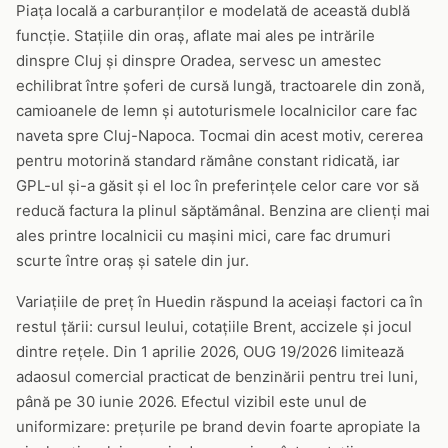
Piața locală a carburanților e modelată de această dublă
funcție. Stațiile din oraș, aflate mai ales pe intrările
dinspre Cluj și dinspre Oradea, servesc un amestec
echilibrat între șoferi de cursă lungă, tractoarele din zonă,
camioanele de lemn și autoturismele localnicilor care fac
naveta spre Cluj-Napoca. Tocmai din acest motiv, cererea
pentru motorină standard rămâne constant ridicată, iar
GPL-ul și-a găsit și el loc în preferințele celor care vor să
reducă factura la plinul săptămânal. Benzina are clienți mai
ales printre localnicii cu mașini mici, care fac drumuri
scurte între oraș și satele din jur.
Variațiile de preț în Huedin răspund la aceiași factori ca în
restul țării: cursul leului, cotațiile Brent, accizele și jocul
dintre rețele. Din 1 aprilie 2026, OUG 19/2026 limitează
adaosul comercial practicat de benzinării pentru trei luni,
până pe 30 iunie 2026. Efectul vizibil este unul de
uniformizare: prețurile pe brand devin foarte apropiate la