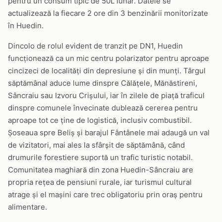
pentru un consum tipic de 50L lunar. Datele se
actualizează la fiecare 2 ore din 3 benzinării monitorizate
în Huedin.
Dincolo de rolul evident de tranzit pe DN1, Huedin
funcționează ca un mic centru polarizator pentru aproape
cincizeci de localități din depresiune și din munți. Târgul
săptămânal aduce lume dinspre Călățele, Mănăstireni,
Sâncraiu sau Izvoru Crișului, iar în zilele de piață traficul
dinspre comunele învecinate dublează cererea pentru
aproape tot ce ține de logistică, inclusiv combustibil.
Șoseaua spre Beliș și barajul Fântânele mai adaugă un val
de vizitatori, mai ales la sfârșit de săptămână, când
drumurile forestiere suportă un trafic turistic notabil.
Comunitatea maghiară din zona Huedin-Sâncraiu are
propria rețea de pensiuni rurale, iar turismul cultural
atrage și el mașini care trec obligatoriu prin oraș pentru
alimentare.