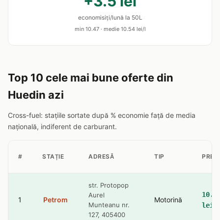
+3.5 lei
economisiți/lună la 50L
min 10.47 · medie 10.54 lei/l
Top 10 cele mai bune oferte din
Huedin azi
Cross-fuel: stațiile sortate după % economie față de media
națională, indiferent de carburant.
#
STAȚIE
ADRESĂ
TIP
PREȚ
str. Protopop
10.4
Aurel
1
Petrom
Motorină
Munteanu nr.
lei
127, 405400