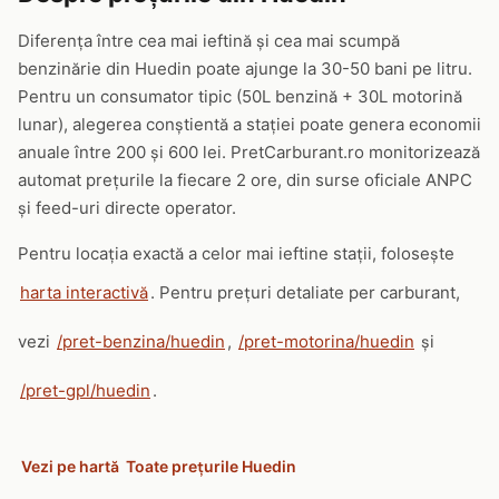
Diferența între cea mai ieftină și cea mai scumpă
benzinărie din Huedin poate ajunge la 30-50 bani pe litru.
Pentru un consumator tipic (50L benzină + 30L motorină
lunar), alegerea conștientă a stației poate genera economii
anuale între 200 și 600 lei. PretCarburant.ro monitorizează
automat prețurile la fiecare 2 ore, din surse oficiale ANPC
și feed-uri directe operator.
Pentru locația exactă a celor mai ieftine stații, folosește
harta interactivă
. Pentru prețuri detaliate per carburant,
vezi
/pret-benzina/huedin
,
/pret-motorina/huedin
și
/pret-gpl/huedin
.
Vezi pe hartă
Toate prețurile Huedin