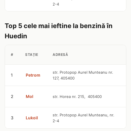
2-4
Top 5 cele mai ieftine la benzină în
Huedin
P
#
STAȚIE
ADRESĂ
B
9
str. Protopop Aurel Munteanu nr.
1
Petrom
127, 405400
l
9
2
Mol
str. Horea nr. 215, 405400
l
9
str. Protopop Aurel Munteanu, nr.
3
Lukoil
2-4
l