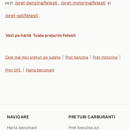
vezi
/pret-benzina/fetesti
,
/pret-motorina/fetesti
și
/pret-gpl/fetesti
.
Vezi pe hartă
Toate prețurile Fetesti
Cele mai mici prețuri pe județe
|
Pret benzina
|
Pret motorina
|
Pret GPL
|
Harta benzinarii
NAVIGARE
PRETURI CARBURANTI
Harta benzinarii
Pret benzina azi