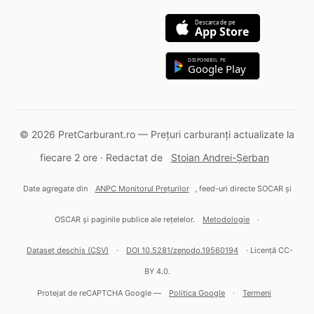
Descarca de pe
App Store
DISPONIBIL PE
Google Play
© 2026 PretCarburant.ro — Prețuri carburanți actualizate la
fiecare 2 ore · Redactat de
Stoian Andrei-Șerban
Date agregate din
ANPC Monitorul Prețurilor
, feed-uri directe SOCAR și
OSCAR și paginile publice ale rețelelor.
Metodologie
·
Dataset deschis (CSV)
·
DOI 10.5281/zenodo.19560194
· Licență CC-
BY 4.0.
Protejat de reCAPTCHA Google —
Politica Google
·
Termeni