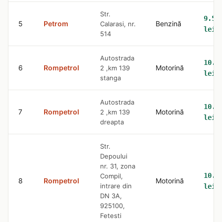
Str.
9.51
5
Petrom
Benzină
Calarasi, nr.
lei
514
Autostrada
10.8
6
Rompetrol
Motorină
2 ,km 139
lei
stanga
Autostrada
10.8
7
Rompetrol
Motorină
2 ,km 139
lei
dreapta
Str.
Depoului
nr. 31, zona
10.8
Compil,
8
Rompetrol
Motorină
intrare din
lei
DN 3A,
925100,
Fetesti