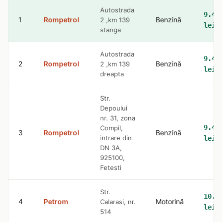
Autostrada
9.47
1
Rompetrol
Benzină
2 ,km 139
lei
stanga
Autostrada
9.47
2
Rompetrol
Benzină
2 ,km 139
lei
dreapta
Str.
Depoului
nr. 31, zona
9.47
Compil,
3
Rompetrol
Benzină
intrare din
lei
DN 3A,
925100,
Fetesti
Str.
10.7
4
Petrom
Motorină
Calarasi, nr.
lei
514