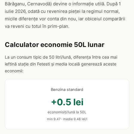
Bărăganu, Cernavodă) devine o informație utilă. După 1
iulie 2026, odată cu revenirea pieței la regimul normal,
micile diferențe vor conta din nou, iar obiceiul comparării
va reveni cu totul în prim-plan.
Calculator economie 50L lunar
La un consum tipic de 50 litri/lună, diferența între cea mai
ieftină stație din Fetesti și media locală generează aceste
economii:
Benzina standard
+0.5 lei
economisiți/lună la 50L
min 9.47 · medie 9.48 lei/l