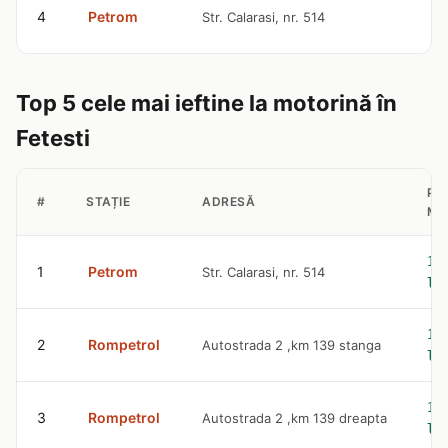
9
4
Petrom
Str. Calarasi, nr. 514
l
Top 5 cele mai ieftine la motorină în
Fetesti
PR
#
STAȚIE
ADRESĂ
MO
10
1
Petrom
Str. Calarasi, nr. 514
le
10
2
Rompetrol
Autostrada 2 ,km 139 stanga
le
10
3
Rompetrol
Autostrada 2 ,km 139 dreapta
le