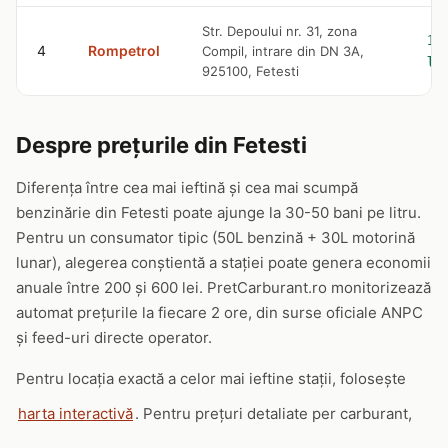
Str. Depoului nr. 31, zona
10
4
Rompetrol
Compil, intrare din DN 3A,
le
925100, Fetesti
Despre prețurile din Fetesti
Diferența între cea mai ieftină și cea mai scumpă
benzinărie din Fetesti poate ajunge la 30-50 bani pe litru.
Pentru un consumator tipic (50L benzină + 30L motorină
lunar), alegerea conștientă a stației poate genera economii
anuale între 200 și 600 lei. PretCarburant.ro monitorizează
automat prețurile la fiecare 2 ore, din surse oficiale ANPC
și feed-uri directe operator.
Pentru locația exactă a celor mai ieftine stații, folosește
harta interactivă
. Pentru prețuri detaliate per carburant,