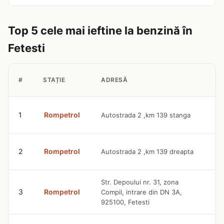
Top 5 cele mai ieftine la benzină în
Fetesti
#
STAȚIE
ADRESĂ
9
1
Rompetrol
Autostrada 2 ,km 139 stanga
l
9
2
Rompetrol
Autostrada 2 ,km 139 dreapta
l
Str. Depoului nr. 31, zona
9
3
Rompetrol
Compil, intrare din DN 3A,
l
925100, Fetesti