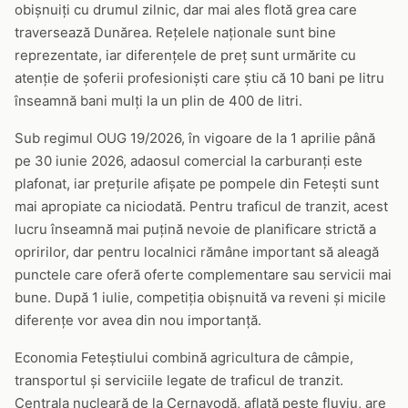
obișnuiți cu drumul zilnic, dar mai ales flotă grea care
traversează Dunărea. Rețelele naționale sunt bine
reprezentate, iar diferențele de preț sunt urmărite cu
atenție de șoferii profesioniști care știu că 10 bani pe litru
înseamnă bani mulți la un plin de 400 de litri.
Sub regimul OUG 19/2026, în vigoare de la 1 aprilie până
pe 30 iunie 2026, adaosul comercial la carburanți este
plafonat, iar prețurile afișate pe pompele din Fetești sunt
mai apropiate ca niciodată. Pentru traficul de tranzit, acest
lucru înseamnă mai puțină nevoie de planificare strictă a
opririlor, dar pentru localnici rămâne important să aleagă
punctele care oferă oferte complementare sau servicii mai
bune. După 1 iulie, competiția obișnuită va reveni și micile
diferențe vor avea din nou importanță.
Economia Feteștiului combină agricultura de câmpie,
transportul și serviciile legate de traficul de tranzit.
Centrala nucleară de la Cernavodă, aflată peste fluviu, are