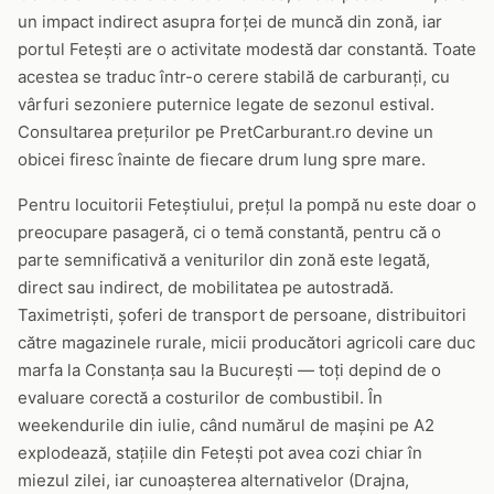
un impact indirect asupra forței de muncă din zonă, iar
portul Fetești are o activitate modestă dar constantă. Toate
acestea se traduc într-o cerere stabilă de carburanți, cu
vârfuri sezoniere puternice legate de sezonul estival.
Consultarea prețurilor pe PretCarburant.ro devine un
obicei firesc înainte de fiecare drum lung spre mare.
Pentru locuitorii Feteștiului, prețul la pompă nu este doar o
preocupare pasageră, ci o temă constantă, pentru că o
parte semnificativă a veniturilor din zonă este legată,
direct sau indirect, de mobilitatea pe autostradă.
Taximetriști, șoferi de transport de persoane, distribuitori
către magazinele rurale, micii producători agricoli care duc
marfa la Constanța sau la București — toți depind de o
evaluare corectă a costurilor de combustibil. În
weekendurile din iulie, când numărul de mașini pe A2
explodează, stațiile din Fetești pot avea cozi chiar în
miezul zilei, iar cunoașterea alternativelor (Drajna,