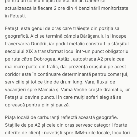
pentru un consum tipic de 50L lunar. Datele se
actualizează la fiecare 2 ore din 4 benzinării monitorizate
în Fetesti.
Fetești este genul de oraș care trăiește din poziția sa
geografică. Aici se termină câmpia Bărăganului și începe
traversarea Dunării, iar podul metalic construit la sfârșitul
secolului XIX a transformat locul într-un punct obligatoriu
pe ruta către Dobrogea. Astăzi, autostrada A2 preia cea
mai mare parte din trafic, dar prezența orașului pe acest
coridor este în continuare determinantă pentru comerțul,
serviciile și tot ce ține de drum lung. Vara, fluxul de
vacanțieri spre Mamaia și Vama Veche crește dramatic, iar
Feteștiul devine punctul în care mulți șoferi aleg să se
oprească pentru plin și pauză.
Piața locală de carburanți reflectă această geografie.
Stațiile de pe A2 și cele din oraș servesc categorii foarte
diferite de clienți: navetiști spre IMM-urile locale, locuitori