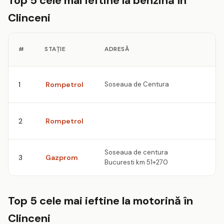
Top 5 cele mai ieftine la benzină în
Clinceni
P
#
STAȚIE
ADRESĂ
B
9
1
Rompetrol
Soseaua de Centura
l
9
2
Rompetrol
l
Soseaua de centura
9
3
Gazprom
Bucuresti km 51+270
l
Top 5 cele mai ieftine la motorină în
Clinceni