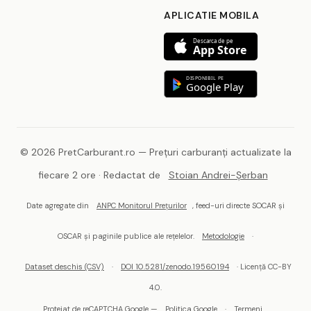
APLICATIE MOBILA
Descarca de pe
App Store
DISPONIBIL PE
Google Play
© 2026 PretCarburant.ro — Prețuri carburanți actualizate la
fiecare 2 ore · Redactat de
Stoian Andrei-Șerban
Date agregate din
ANPC Monitorul Prețurilor
, feed-uri directe SOCAR și
OSCAR și paginile publice ale rețelelor.
Metodologie
·
Dataset deschis (CSV)
·
DOI 10.5281/zenodo.19560194
· Licență CC-BY
4.0.
Protejat de reCAPTCHA Google —
Politica Google
·
Termeni