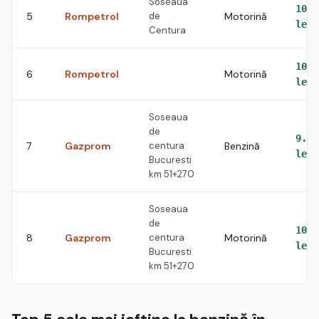
Soseaua
10.5
5
Rompetrol
de
Motorină
lei
Centura
10.5
6
Rompetrol
Motorină
lei
Soseaua
de
9.59
7
Gazprom
centura
Benzină
lei
Bucuresti
km 51+270
Soseaua
de
10.8
8
Gazprom
centura
Motorină
lei
Bucuresti
km 51+270