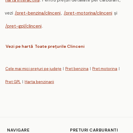
vezi
/pret-benzina/clinceni
,
/pret-motorina/clinceni
și
/pret-gpl/clinceni
.
Vezi pe hartă
Toate prețurile Clinceni
Cele mai mici prețuri pe județe
|
Pret benzina
|
Pret motorina
|
Pret GPL
|
Harta benzinarii
NAVIGARE
PRETURI CARBURANTI