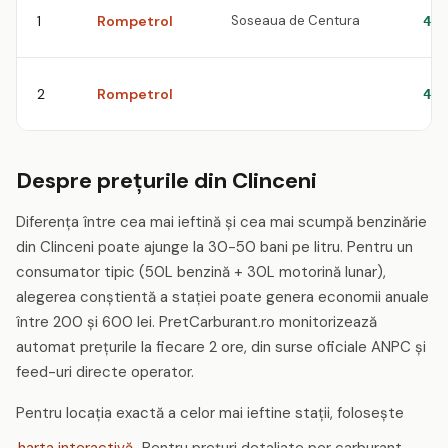
1
Rompetrol
Soseaua de Centura
4.6
2
Rompetrol
4.6
Despre prețurile din Clinceni
Diferența între cea mai ieftină și cea mai scumpă benzinărie
din Clinceni poate ajunge la 30-50 bani pe litru. Pentru un
consumator tipic (50L benzină + 30L motorină lunar),
alegerea conștientă a stației poate genera economii anuale
între 200 și 600 lei. PretCarburant.ro monitorizează
automat prețurile la fiecare 2 ore, din surse oficiale ANPC și
feed-uri directe operator.
Pentru locația exactă a celor mai ieftine stații, folosește
harta interactivă
. Pentru prețuri detaliate per carburant,