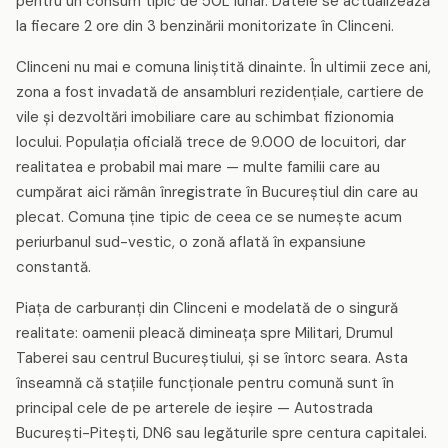
pentru un consum tipic de 50L lunar. Datele se actualizează
la fiecare 2 ore din 3 benzinării monitorizate în Clinceni.
Clinceni nu mai e comuna liniștită dinainte. În ultimii zece ani,
zona a fost invadată de ansambluri rezidențiale, cartiere de
vile și dezvoltări imobiliare care au schimbat fizionomia
locului. Populația oficială trece de 9.000 de locuitori, dar
realitatea e probabil mai mare — multe familii care au
cumpărat aici rămân înregistrate în Bucureștiul din care au
plecat. Comuna ține tipic de ceea ce se numește acum
periurbanul sud-vestic, o zonă aflată în expansiune
constantă.
Piața de carburanți din Clinceni e modelată de o singură
realitate: oamenii pleacă dimineața spre Militari, Drumul
Taberei sau centrul Bucureștiului, și se întorc seara. Asta
înseamnă că stațiile funcționale pentru comună sunt în
principal cele de pe arterele de ieșire — Autostrada
București-Pitești, DN6 sau legăturile spre centura capitalei.