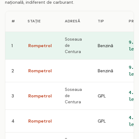
națională, indiferent de carburant.
#
STAȚIE
ADRESĂ
TIP
PREȚ
Soseaua
9.32
1
Rompetrol
de
Benzină
lei
Centura
9.32
2
Rompetrol
Benzină
lei
Soseaua
4.6
3
Rompetrol
de
GPL
lei
Centura
4.6
4
Rompetrol
GPL
lei