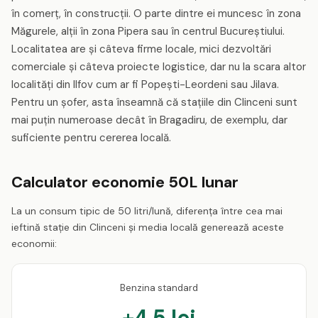
în comerț, în construcții. O parte dintre ei muncesc în zona
Măgurele, alții în zona Pipera sau în centrul Bucureștiului.
Localitatea are și câteva firme locale, mici dezvoltări
comerciale și câteva proiecte logistice, dar nu la scara altor
localități din Ilfov cum ar fi Popești-Leordeni sau Jilava.
Pentru un șofer, asta înseamnă că stațiile din Clinceni sunt
mai puțin numeroase decât în Bragadiru, de exemplu, dar
suficiente pentru cererea locală.
Calculator economie 50L lunar
La un consum tipic de 50 litri/lună, diferența între cea mai
ieftină stație din Clinceni și media locală generează aceste
economii:
Benzina standard
+4.5 lei