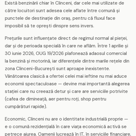
Există benzinării chiar în Clinceni, dar cele mai utilizate de
către locuitori sunt adesea cele aflate între comună și
punctele de destinație din oraș, pentru că fluxul face
imposibil să te oprești dinspre sens invers.
Prețurile sunt influențate direct de regimul normal al pieței,
dar și de perioada specială în care ne aflăm. Între 1 aprilie și
30 iunie 2026, OUG 19/2026 plafonează adaosul comercial
la benzină și motorină, iar diferențele dintre marile rețele din
zona Clinceni-București sunt aproape inexistente.
Vânătoarea clasică a ofertei celei mai ieftine nu mai aduce
economii spectaculoase — devine mai importantă alegerea
stației care nu creează detur și care are serviciile potrivite
(cafea de dimineață, aer pentru roți, shop pentru
cumpărături rapide).
Economic, Clinceni nu are o identitate industrială proprie —
e o comună rezidențială în care viața economică activă se
petrece aiurea. Oamenii lucrează în IT, în serviciile financiare,