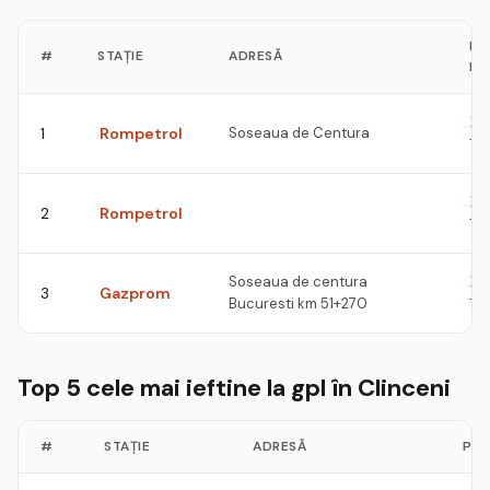
PR
#
STAȚIE
ADRESĂ
MO
10
1
Rompetrol
Soseaua de Centura
le
10
2
Rompetrol
le
Soseaua de centura
10
3
Gazprom
Bucuresti km 51+270
le
Top 5 cele mai ieftine la gpl în Clinceni
#
STAȚIE
ADRESĂ
PRE