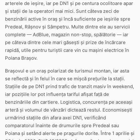
arterele de ieșire, iar pe DN1 și pe centura ocolitoare apar
și stații de la operatori mai mici. Sunt câteva zeci de
benzinării active în oraș și încă suficiente pe ieșirile spre
Predeal, Râșnov și Sâmpetru. Multe dintre ele au servicii
complete — AdBlue, magazin non-stop, spălătorie — iar
pe câteva dintre cele mari găsești și prize de încărcare
rapidă, utile pentru turiștii care vin cu mașini electrice în
Poiana Brașov.
Brașovul e un oraș polarizat de turismul montan, iar asta
se reflectă și în felul în care se mișcă prețurile la stații.
Stațiile de pe DN1 prind trafic de tranzit masiv în weekend,
iar pozițiile lor pot influența tariful afișat față de
benzinăriile din cartiere. Logistica, concurența pe aceeași
arteră și volumul de vânzări dictează restul. Economisești
urmărind stațiile din afara axei DN1, verificând
comparatorul înainte de drumurile spre Predeal sau
Poiana și setând alerte pe pragurile dorite. Între 1 aprilie și