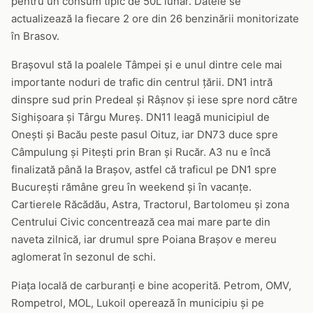
pentru un consum tipic de 50L lunar. Datele se
actualizează la fiecare 2 ore din 26 benzinării monitorizate
în Brasov.
Brașovul stă la poalele Tâmpei și e unul dintre cele mai
importante noduri de trafic din centrul țării. DN1 intră
dinspre sud prin Predeal și Râșnov și iese spre nord către
Sighișoara și Târgu Mureș. DN11 leagă municipiul de
Onești și Bacău peste pasul Oituz, iar DN73 duce spre
Câmpulung și Pitești prin Bran și Rucăr. A3 nu e încă
finalizată până la Brașov, astfel că traficul pe DN1 spre
București rămâne greu în weekend și în vacanțe.
Cartierele Răcădău, Astra, Tractorul, Bartolomeu și zona
Centrului Civic concentrează cea mai mare parte din
naveta zilnică, iar drumul spre Poiana Brașov e mereu
aglomerat în sezonul de schi.
Piața locală de carburanți e bine acoperită. Petrom, OMV,
Rompetrol, MOL, Lukoil operează în municipiu și pe