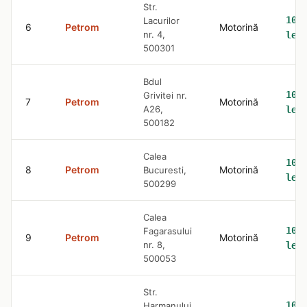
Str.
10.
Lacurilor
6
Petrom
Motorină
nr. 4,
lei
500301
Bdul
10.
Grivitei nr.
7
Petrom
Motorină
A26,
lei
500182
Calea
10.
8
Petrom
Motorină
Bucuresti,
lei
500299
Calea
10.
Fagarasului
9
Petrom
Motorină
nr. 8,
lei
500053
Str.
10.
Harmanului