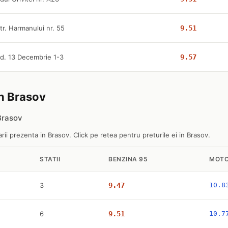
tr. Harmanului nr. 55
9.51
d. 13 Decembrie 1-3
9.57
in Brasov
 Brasov
ii prezenta in Brasov. Click pe retea pentru preturile ei in Brasov.
STATII
BENZINA 95
MOTO
3
9.47
10.8
6
9.51
10.7