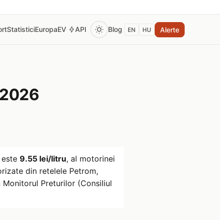
rt
Statistici
Europa
EV
API
Blog
Alerte
EN
HU
 2026
este
9.55 lei/litru
, al motorinei
izate din retelele Petrom,
Monitorul Preturilor (Consiliul