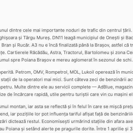
unul dintre cele mai importante noduri de trafic din centrul țării
ighișoara și Târgu Mureș. DN11 leagă municipiul de Onești și Ba
Bran și Rucăr. A3 nu e încă finalizată până la Brașov, astfel că 
e. Cartierele Răcădău, Astra, Tractorul, Bartolomeu și zona Ce
drumul spre Poiana Brașov e mereu aglomerat în sezonul de schi.
operită. Petrom, OMV, Rompetrol, MOL, Lukoil operează în municip
stații de la operatori mai mici. Sunt câteva zeci de benzinării act
mpetru. Multe dintre ele au servicii complete — AdBlue, magazin
ize de încărcare rapidă, utile pentru turiștii care vin cu mașini e
ul montan, iar asta se reflectă și în felul în care se mișcă prețur
nd, iar pozițiile lor pot influența tariful afișat față de benzinări
ări dictează restul. Economisești urmărind stațiile din afara ax
u Poiana și setând alerte pe pragurile dorite. Între 1 aprilie ș