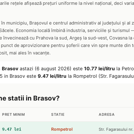
ile rețele afișează prețuri uniforme la nivel național, deci variaț
în municipiu, Brașovul e centrul administrativ al județului și al
ăcele. Economia locală îmbină industria, serviciile și turismul — 
 învecinează cu Prahova la sud, Argeș la sud-vest, Covasna la e
 punct de aprovizionare pentru șoferii care vin spre munte din t
sit, mai ales în vacanțe.
n
Brasov
astazi (6 august 2026) este
10.77 lei/litru
la Petro
95 in Brasov este
9.47 lei/litru
la Rompetrol (Str. Fagarasulu
ne statii in Brasov?
PRET MINIM
STATIE
ADRESA
Rompetrol
9.47 lei
Str. Fagarasului nr