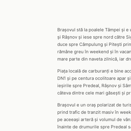
Brașovul stă la poalele Tâmpei și e 
și Râșnov și iese spre nord către S
duce spre Câmpulung și Pitești prin 
rămâne greu în weekend și în vacanț
mare parte din naveta zilnică, iar 
Piața locală de carburanți e bine ac
DN1 și pe centura ocolitoare apar și 
ieșirile spre Predeal, Râșnov și Sâ
câteva dintre cele mari găsești și pr
Brașovul e un oraș polarizat de turism
prind trafic de tranzit masiv în weeke
pe aceeași arteră și volumul de vânz
înainte de drumurile spre Predeal sa