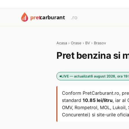
Acasa
›
Orase
›
BV
›
Brasov
Pret benzina si 
LIVE — actualizat
6 august 2026, ora 19
Conform PretCarburant.ro, pre
standard
10.85 lei/litru
, iar a
OMV, Rompetrol, MOL, Lukoil, So
Concurentei) si site-urile oficia