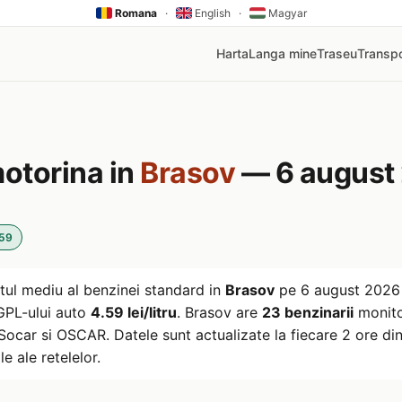
Romana
·
English
·
Magyar
Harta
Langa mine
Traseu
Transpo
motorina in
Brasov
— 6 august
:59
tul mediu al benzinei standard in
Brasov
pe
6 august 2026
l GPL-ului auto
4.59 lei/litru
. Brasov are
23 benzinarii
monitor
car si OSCAR. Datele sunt actualizate la fiecare 2 ore din 
le ale retelelor.