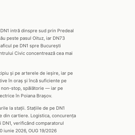
. DN1 intră dinspre sud prin Predeal
cău peste pasul Oituz, iar DN73
traficul pe DN1 spre București
ntrului Civic concentrează cea mai
iu și pe arterele de ieșire, iar pe
ive în oraș și încă suficiente pe
 non-stop, spălătorie — iar pe
lectrice în Poiana Brașov.
ile la stații. Stațiile de pe DN1
ile din cartiere. Logistica, concurența
ei DN1, verificând comparatorul
i 30 iunie 2026, OUG 19/2026