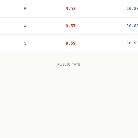
5
9.57
10.8
4
9.57
10.8
5
9.59
10.9
PUBLICITATE