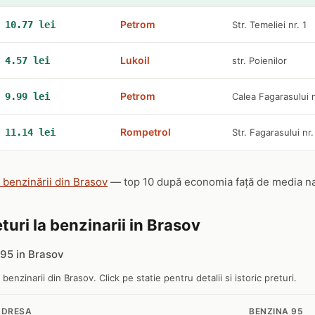
Petrom
10.77 lei
Str. Temeliei nr. 1
Lukoil
4.57 lei
str. Poienilor
Petrom
9.99 lei
Calea Fagarasului n
Rompetrol
11.14 lei
Str. Fagarasului nr
e benzinării din Brasov
— top 10 după economia față de media nați
turi la benzinarii in Brasov
95 in Brasov
 benzinarii din Brasov. Click pe statie pentru detalii si istoric preturi.
ADRESA
BENZINA 95