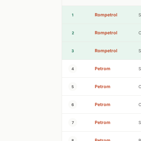
Rompetrol
S
1
Rompetrol
C
2
Rompetrol
S
3
Petrom
S
4
Petrom
C
5
Petrom
C
6
Petrom
S
7
Petrom
B
8