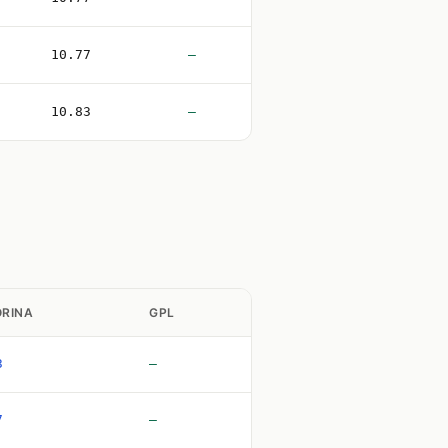
10.77
—
10.83
—
RINA
GPL
3
—
7
—