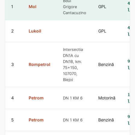
Bdul
4.5
1
Mol
GPL
Grigore
lei
Cantacuzino
4.5
2
Lukoil
GPL
lei
Intersectia
DN1A cu
9.4
DN1B, km.
3
Rompetrol
Benzină
75+150,
lei
107070,
Blejoi
10.
4
Petrom
Motorină
DN 1 KM 6
lei
9.5
5
Petrom
Benzină
DN 1 KM 6
lei