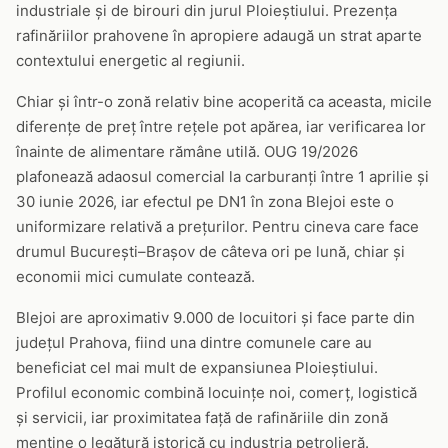
industriale și de birouri din jurul Ploieștiului. Prezența
rafinăriilor prahovene în apropiere adaugă un strat aparte
contextului energetic al regiunii.
Chiar și într-o zonă relativ bine acoperită ca aceasta, micile
diferențe de preț între rețele pot apărea, iar verificarea lor
înainte de alimentare rămâne utilă. OUG 19/2026
plafonează adaosul comercial la carburanți între 1 aprilie și
30 iunie 2026, iar efectul pe DN1 în zona Blejoi este o
uniformizare relativă a prețurilor. Pentru cineva care face
drumul București–Brașov de câteva ori pe lună, chiar și
economii mici cumulate contează.
Blejoi are aproximativ 9.000 de locuitori și face parte din
județul Prahova, fiind una dintre comunele care au
beneficiat cel mai mult de expansiunea Ploieștiului.
Profilul economic combină locuințe noi, comerț, logistică
și servicii, iar proximitatea față de rafinăriile din zonă
menține o legătură istorică cu industria petrolieră.