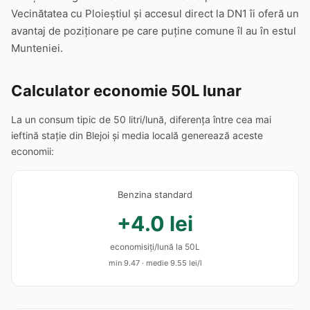
Vecinătatea cu Ploieștiul și accesul direct la DN1 îi oferă un
avantaj de poziționare pe care puține comune îl au în estul
Munteniei.
Calculator economie 50L lunar
La un consum tipic de 50 litri/lună, diferența între cea mai
ieftină stație din Blejoi și media locală generează aceste
economii:
Benzina standard
+4.0 lei
economisiți/lună la 50L
min 9.47 · medie 9.55 lei/l