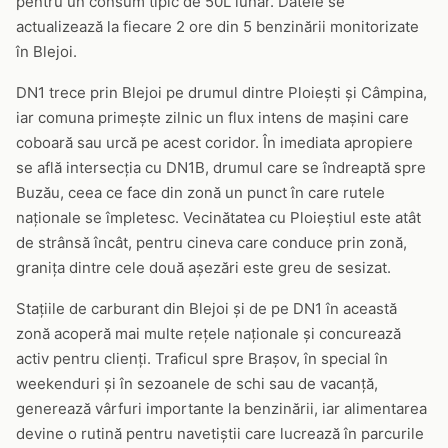
pentru un consum tipic de 50L lunar. Datele se
actualizează la fiecare 2 ore din 5 benzinării monitorizate
în Blejoi.
DN1 trece prin Blejoi pe drumul dintre Ploiești și Câmpina,
iar comuna primește zilnic un flux intens de mașini care
coboară sau urcă pe acest coridor. În imediata apropiere
se află intersecția cu DN1B, drumul care se îndreaptă spre
Buzău, ceea ce face din zonă un punct în care rutele
naționale se împletesc. Vecinătatea cu Ploieștiul este atât
de strânsă încât, pentru cineva care conduce prin zonă,
granița dintre cele două așezări este greu de sesizat.
Stațiile de carburant din Blejoi și de pe DN1 în această
zonă acoperă mai multe rețele naționale și concurează
activ pentru clienți. Traficul spre Brașov, în special în
weekenduri și în sezoanele de schi sau de vacanță,
generează vârfuri importante la benzinării, iar alimentarea
devine o rutină pentru navetiștii care lucrează în parcurile