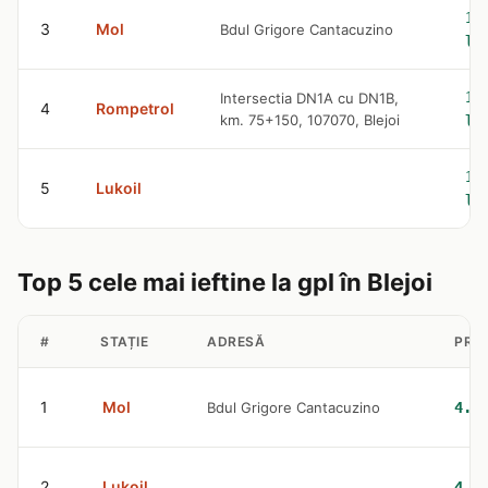
10
3
Mol
Bdul Grigore Cantacuzino
le
10
Intersectia DN1A cu DN1B,
4
Rompetrol
km. 75+150, 107070, Blejoi
le
10
5
Lukoil
le
Top 5 cele mai ieftine la gpl în Blejoi
#
STAȚIE
ADRESĂ
PREȚ
1
Mol
Bdul Grigore Cantacuzino
4.5
2
Lukoil
4.5