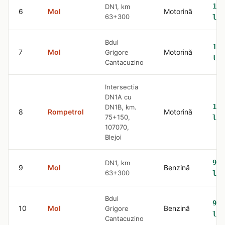
10.
DN1, km
6
Mol
Motorină
63+300
lei
Bdul
10.
7
Mol
Motorină
Grigore
lei
Cantacuzino
Intersectia
DN1A cu
10.
DN1B, km.
8
Rompetrol
Motorină
75+150,
lei
107070,
Blejoi
9.5
DN1, km
9
Mol
Benzină
63+300
lei
Bdul
9.5
10
Mol
Benzină
Grigore
lei
Cantacuzino