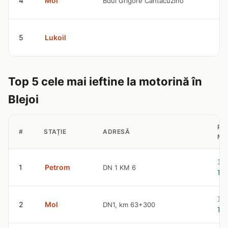
4
Mol
Bdul Grigore Cantacuzino
l
9
5
Lukoil
l
Top 5 cele mai ieftine la motorină în
Blejoi
PR
#
STAȚIE
ADRESĂ
MO
10
1
Petrom
DN 1 KM 6
le
10
2
Mol
DN1, km 63+300
le