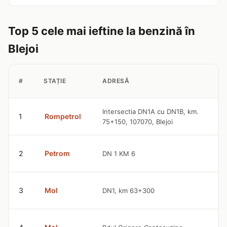
Top 5 cele mai ieftine la benzină în
Blejoi
#
STAȚIE
ADRESĂ
9
Intersectia DN1A cu DN1B, km.
1
Rompetrol
75+150, 107070, Blejoi
l
9
2
Petrom
DN 1 KM 6
l
9
3
Mol
DN1, km 63+300
l
9