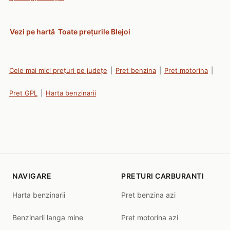
Vezi pe hartă
Toate prețurile Blejoi
Cele mai mici prețuri pe județe
|
Pret benzina
|
Pret motorina
|
Pret GPL
|
Harta benzinarii
NAVIGARE
PRETURI CARBURANTI
Harta benzinarii
Pret benzina azi
Benzinarii langa mine
Pret motorina azi