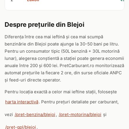
Despre prețurile din Blejoi
Diferența între cea mai ieftină și cea mai scumpă
benzinărie din Blejoi poate ajunge la 30-50 bani pe litru.
Pentru un consumator tipic (50L benzină + 30L motorină
lunar), alegerea conștientă a stației poate genera economii
anuale între 200 și 600 lei. PretCarburant.ro monitorizează
automat prețurile la fiecare 2 ore, din surse oficiale ANPC
și feed-uri directe operator.
Pentru locația exactă a celor mai ieftine stații, folosește
harta interactivă
. Pentru prețuri detaliate per carburant,
vezi
/pret-benzina/blejoi
,
/pret-motorina/blejoi
și
/pret-gpl/blejoi
.