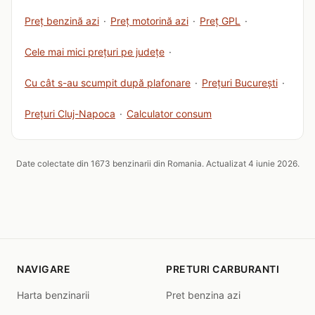
Preț benzină azi
·
Preț motorină azi
·
Preț GPL
·
Cele mai mici prețuri pe județe
·
Cu cât s-au scumpit după plafonare
·
Prețuri București
·
Prețuri Cluj-Napoca
·
Calculator consum
Date colectate din 1673 benzinarii din Romania. Actualizat 4 iunie 2026.
NAVIGARE
PRETURI CARBURANTI
Harta benzinarii
Pret benzina azi