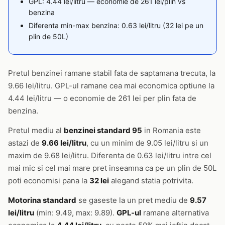
GPL: 4.44 lei/litru — economie de 261 lei/plin vs
benzina
Diferenta min-max benzina: 0.63 lei/litru (32 lei pe un
plin de 50L)
Pretul benzinei ramane stabil fata de saptamana trecuta, la
9.66 lei/litru. GPL-ul ramane cea mai economica optiune la
4.44 lei/litru — o economie de 261 lei per plin fata de
benzina.
Pretul mediu al
benzinei standard 95
in Romania este
astazi de
9.66 lei/litru
, cu un minim de 9.05 lei/litru si un
maxim de 9.68 lei/litru. Diferenta de 0.63 lei/litru intre cel
mai mic si cel mai mare pret inseamna ca pe un plin de 50L
poti economisi pana la
32 lei
alegand statia potrivita.
Motorina standard
se gaseste la un pret mediu de
9.57
lei/litru
(min: 9.49, max: 9.89).
GPL-ul
ramane alternativa