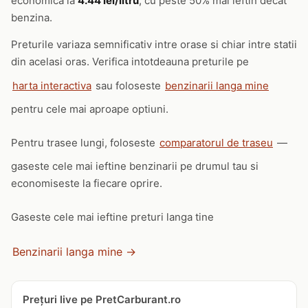
economica la
4.44 lei/litru
, cu peste 50% mai ieftin decat
benzina.
Preturile variaza semnificativ intre orase si chiar intre statii
din acelasi oras. Verifica intotdeauna preturile pe
harta interactiva
sau foloseste
benzinarii langa mine
pentru cele mai aproape optiuni.
Pentru trasee lungi, foloseste
comparatorul de traseu
—
gaseste cele mai ieftine benzinarii pe drumul tau si
economiseste la fiecare oprire.
Gaseste cele mai ieftine preturi langa tine
Benzinarii langa mine →
Prețuri live pe PretCarburant.ro