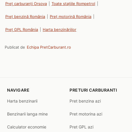
Preț carburanți Orsova
|
Toate stațiile Rompetrol
|
Preț benzină România
|
Preț motorină România
|
Preț GPL România
|
Harta benzinăriilor
Publicat de
Echipa PretCarburant.ro
NAVIGARE
PRETURI CARBURANTI
Harta benzinarii
Pret benzina azi
Benzinarii langa mine
Pret motorina azi
Calculator economie
Pret GPL azi