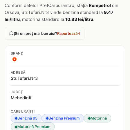
Conform datelor PretCarburant.ro, stația
Rompetrol
din
Orsova, Str.Tufari.Nr3 vinde benzina standard la
9.47
lei/litru
, motorina standard la
10.83 lei/litru
.
Știi un preț mai bun aici?
Raportează-l
BRAND
ADRESĂ
Str.Tufari.Nr3
JUDEȚ
Mehedinti
CARBURANȚI
Benzină 95
Benzină Premium
Motorină
Motorină Premium