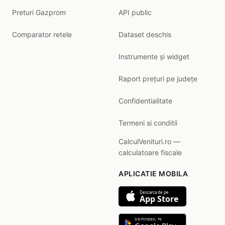
Preturi Gazprom
API public
Comparator retele
Dataset deschis
Instrumente și widget
Raport prețuri pe județe
Confidentialitate
Termeni si conditii
CalculVenituri.ro —
calculatoare fiscale
APLICATIE MOBILA
Descarca de pe
App Store
DISPONIBIL PE