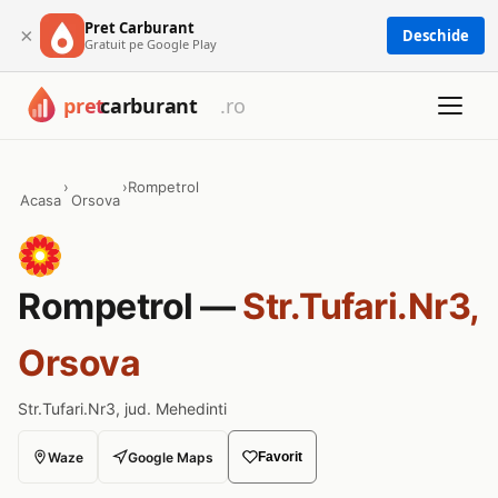
Pret Carburant
×
Deschide
Gratuit pe Google Play
›
›
Rompetrol
Acasa
Orsova
Rompetrol —
Str.Tufari.Nr3,
Orsova
Str.Tufari.Nr3, jud. Mehedinti
Waze
Google Maps
Favorit