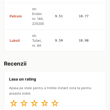
str.
Eroilor
Petrom
9.51
10.77
—
nr. 14A,
225200
str.
Lukoil
Tufari,
9.59
10.98
—
nr. 6A
Recenzii
Lasa un rating
Apasa pe stele pentru a trimite instant nota ta pentru
aceasta statie.
☆
☆
☆
☆
☆