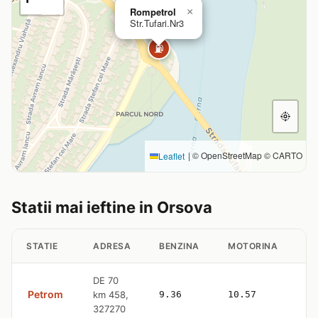
Rompetrol
×
Str.Tufari.Nr3
⛽
|
© OpenStreetMap © CARTO
Leaflet
Statii mai ieftine in Orsova
STATIE
ADRESA
BENZINA
MOTORINA
GP
DE 70
Petrom
km 458,
9.36
10.57
—
327270