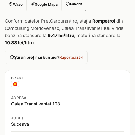
Waze
Google Maps
Favorit
Conform datelor PretCarburant.ro, stația
Rompetrol
din
Campulung Moldovenesc, Calea Transilvaniei 108 vinde
benzina standard la
9.47 lei/litru
, motorina standard la
10.83 lei/litru
.
Știi un preț mai bun aici?
Raportează-l
BRAND
ADRESĂ
Calea Transilvaniei 108
JUDEȚ
Suceava