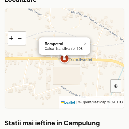
+
−
Rompetrol
×
Calea Transilvaniei 108
⛽
|
© OpenStreetMap © CARTO
Leaflet
Statii mai ieftine in Campulung