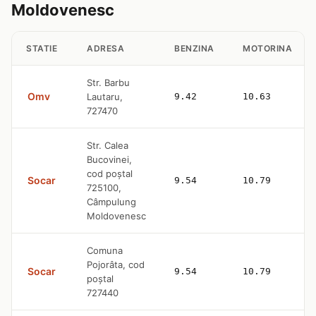
Moldovenesc
STATIE
ADRESA
BENZINA
MOTORINA
Str. Barbu
Omv
Lautaru,
9.42
10.63
727470
Str. Calea
Bucovinei,
cod poştal
Socar
9.54
10.79
725100,
Câmpulung
Moldovenesc
Comuna
Pojorâta, cod
Socar
9.54
10.79
poştal
727440