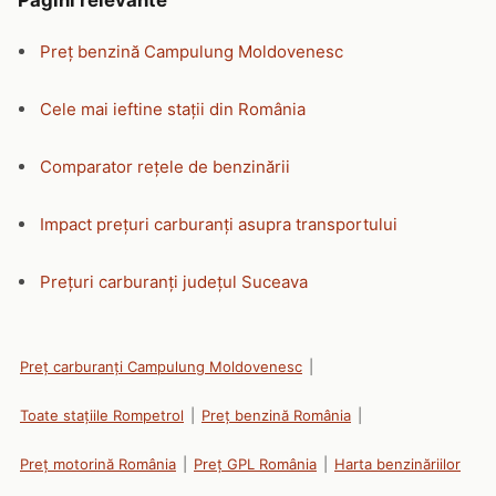
Pagini relevante
Preț benzină Campulung Moldovenesc
Cele mai ieftine stații din România
Comparator rețele de benzinării
Impact prețuri carburanți asupra transportului
Prețuri carburanți județul Suceava
Preț carburanți Campulung Moldovenesc
|
Toate stațiile Rompetrol
|
Preț benzină România
|
Preț motorină România
|
Preț GPL România
|
Harta benzinăriilor