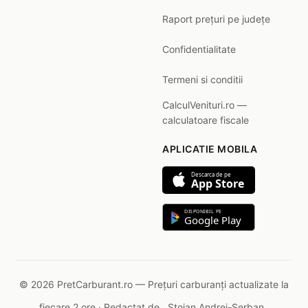
Raport prețuri pe județe
Confidentialitate
Termeni si conditii
CalculVenituri.ro —
calculatoare fiscale
APLICATIE MOBILA
Descarca de pe
App Store
DISPONIBIL PE
Google Play
© 2026 PretCarburant.ro — Prețuri carburanți actualizate la
fiecare 2 ore · Redactat de
Stoian Andrei-Șerban