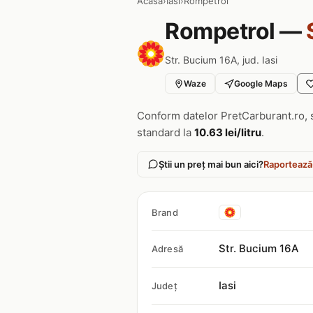
Acasa
›
Iasi
›
Rompetrol
Rompetrol —
Str. Bucium 16A, jud. Iasi
Waze
Google Maps
Conform datelor PretCarburant.ro, 
standard la
10.63 lei/litru
.
Știi un preț mai bun aici?
Raportează
Brand
Str. Bucium 16A
Adresă
Iasi
Județ