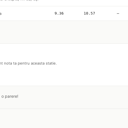
a
9.36
10.57
—
nt nota ta pentru aceasta statie.
a o parere!