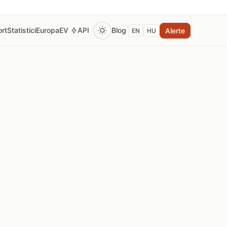
rt
Statistici
Europa
EV
API
Blog
Alerte
EN
HU