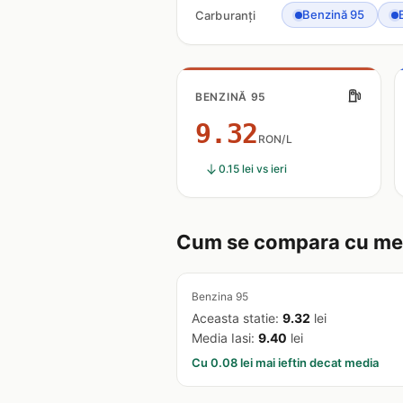
Benzină 95
Carburanți
BENZINĂ 95
9.32
RON/L
0.15 lei vs ieri
Cum se compara cu medi
Benzina 95
Aceasta statie:
9.32
lei
Media Iasi:
9.40
lei
Cu 0.08 lei mai ieftin decat media