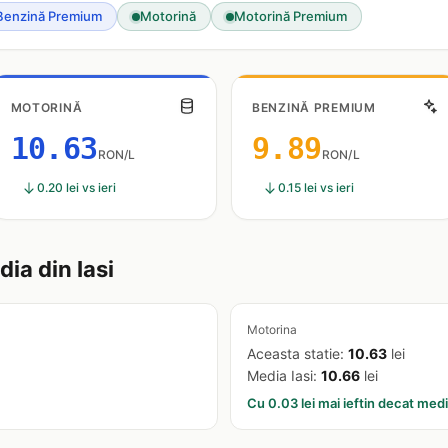
Benzină Premium
Motorină
Motorină Premium
MOTORINĂ
BENZINĂ PREMIUM
10.63
9.89
RON/L
RON/L
0.20 lei vs ieri
0.15 lei vs ieri
a din Iasi
Motorina
Aceasta statie:
10.63
lei
Media Iasi:
10.66
lei
Cu 0.03 lei mai ieftin decat med