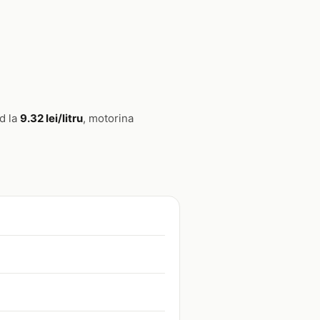
d la
9.32 lei/litru
, motorina