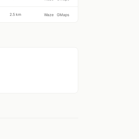
2.5 km
Waze
GMaps