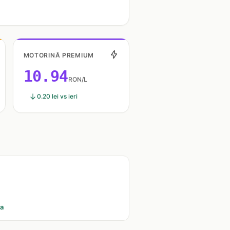
MOTORINĂ PREMIUM
10.94
RON/L
0.20 lei vs ieri
ia