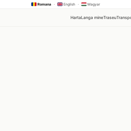
Romana
·
English
·
Magyar
Harta
Langa mine
Traseu
Transpo