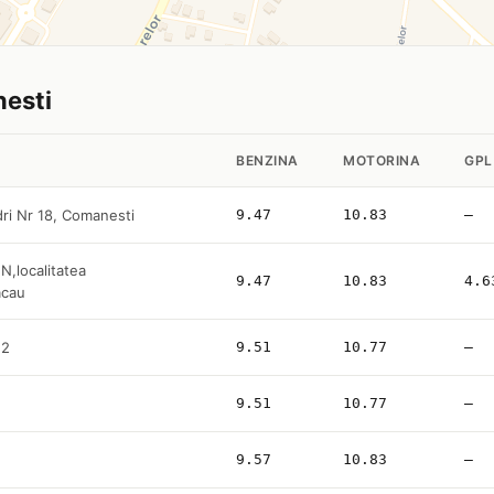
nesti
BENZINA
MOTORINA
GPL
dri Nr 18, Comanesti
9.47
10.83
—
FN,localitatea
9.47
10.83
4.6
acau
22
9.51
10.77
—
9.51
10.77
—
9.57
10.83
—