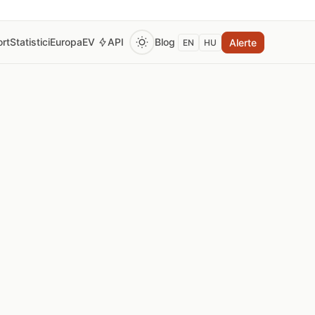
rt
Statistici
Europa
EV
API
Blog
Alerte
EN
HU