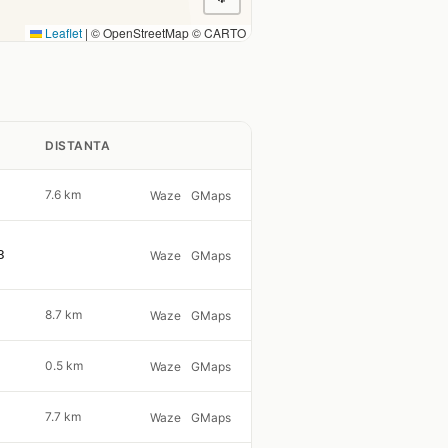
Leaflet
|
© OpenStreetMap © CARTO
DISTANTA
7.6 km
Waze
GMaps
3
Waze
GMaps
8.7 km
Waze
GMaps
0.5 km
Waze
GMaps
7.7 km
Waze
GMaps