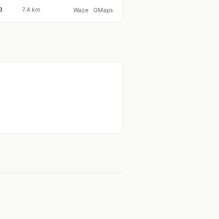
0
7.4 km
Waze
GMaps