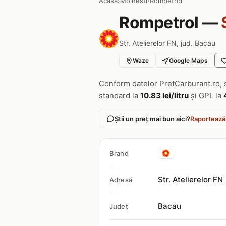
Acasa
›
Moinesti
›
Rompetrol
Rompetrol —
Str. Atelierelor FN, jud. Bacau
Waze
Google Maps
Conform datelor PretCarburant.ro, 
standard la
10.83 lei/litru
și GPL la
Știi un preț mai bun aici?
Raportează
Brand
Str. Atelierelor FN
Adresă
Bacau
Județ