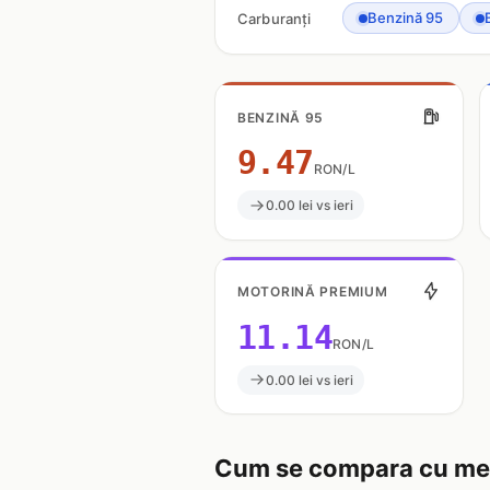
Benzină 95
Carburanți
BENZINĂ 95
9.47
RON/L
0.00 lei vs ieri
MOTORINĂ PREMIUM
11.14
RON/L
0.00 lei vs ieri
Cum se compara cu med