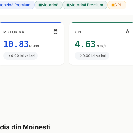
Benzină Premium
Motorină
Motorină Premium
GPL
MOTORINĂ
GPL
10.83
4.63
RON/L
RON/L
0.00 lei vs ieri
0.00 lei vs ieri
ia din Moinesti