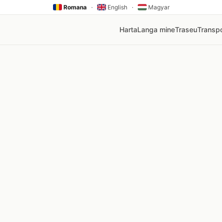
Romana
·
English
·
Magyar
Harta
Langa mine
Traseu
Transpo