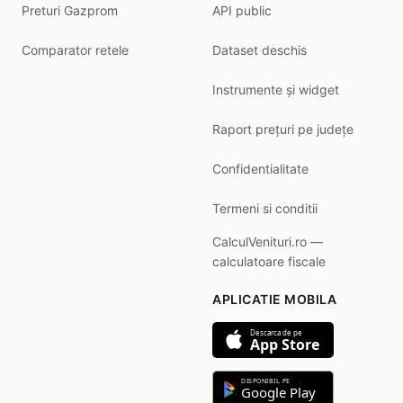
Preturi Gazprom
API public
Comparator retele
Dataset deschis
Instrumente și widget
Raport prețuri pe județe
Confidentialitate
Termeni si conditii
CalculVenituri.ro —
calculatoare fiscale
APLICATIE MOBILA
Descarca de pe
App Store
DISPONIBIL PE
Google Play