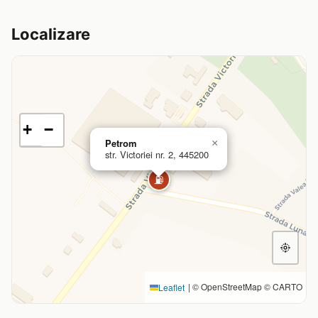
Localizare
+
−
Petrom
×
str. Victoriei nr. 2, 445200
⛽
|
© OpenStreetMap © CARTO
Leaflet