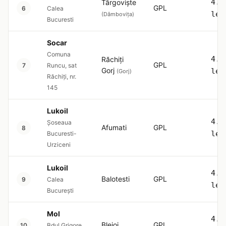
4.5
Târgoviște
GPL
6
Calea
lei
(Dâmbovița)
Bucuresti
Socar
Comuna
4.5
Răchiți
GPL
7
Runcu, sat
Gorj
lei
(Gorj)
Răchiți, nr.
145
Lukoil
4.5
Şoseaua
Afumati
GPL
8
lei
Bucuresti-
Urziceni
Lukoil
4.5
Balotesti
GPL
9
Calea
lei
București
Mol
4.5
Blejoi
GPL
10
Bdul Grigore