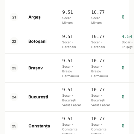
9.51
10.77
Argeș
0
21
Socar -
Socar -
Mioveni
Mioveni
9.51
10.77
4.54
Botoșani
22
Socar -
Socar -
Socar -
Darabani
Darabani
Trușești
9.51
10.77
Socar -
Socar -
Brașov
0
23
Brașov
Brașov
Hărmanului
Hărmanului
9.51
10.77
Socar -
Socar -
Bucureşti
0
24
București
București
Vasile Lascăr
Vasile Lascăr
9.51
10.77
Socar -
Socar -
Constanța
0
25
Constanța
Constanța