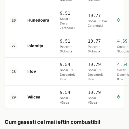
Brătianu
Brătianu
9.51
10.77
Socar -
Hunedoara
0
26
Socar - Deva
Deva
Zarandului
Zarandului
9.51
10.77
4.59
Ialomița
27
Petrom -
Petrom -
Socar -
Slobozia
Slobozia
Slobozi
9.54
10.79
4.54
Socar - 1
Socar - 1
Socar - 
Ilfov
28
Decembrie
Decembrie
Decemb
Ilfov
Ilfov
Ilfov
9.54
10.79
Vâlcea
0
29
Socar -
Socar -
Vâlcea
Vâlcea
Cum gasesti cel mai ieftin combustibil