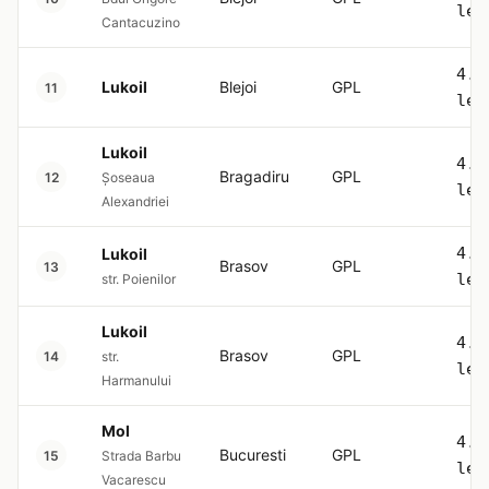
lei
Cantacuzino
4.5
Lukoil
Blejoi
GPL
11
lei
Lukoil
4.5
Bragadiru
GPL
12
Șoseaua
lei
Alexandriei
4.5
Lukoil
Brasov
GPL
13
lei
str. Poienilor
Lukoil
4.5
Brasov
GPL
14
str.
lei
Harmanului
Mol
4.5
Bucuresti
GPL
15
Strada Barbu
lei
Vacarescu