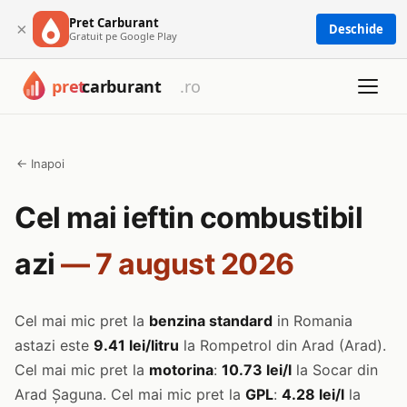
Pret Carburant
×
Deschide
Gratuit pe Google Play
← Inapoi
Cel mai ieftin combustibil
azi
— 7 august 2026
Cel mai mic pret la
benzina standard
in Romania
astazi este
9.41 lei/litru
la Rompetrol din Arad (Arad).
Cel mai mic pret la
motorina
:
10.73 lei/l
la Socar din
Arad Șaguna. Cel mai mic pret la
GPL
:
4.28 lei/l
la