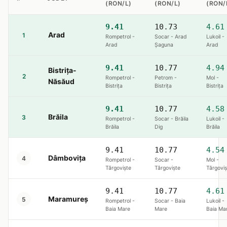
(RON/L)
(RON/L)
(RON/
9.41
10.73
4.61
Arad
1
Rompetrol -
Socar - Arad
Lukoil -
Arad
Șaguna
Arad
9.41
10.77
4.94
Bistrița-
2
Rompetrol -
Petrom -
Mol -
Năsăud
Bistriţa
Bistriţa
Bistriţa
9.41
10.77
4.58
Brăila
3
Rompetrol -
Socar - Brăila
Lukoil -
Brăila
Dig
Brăila
9.41
10.77
4.54
Dâmbovița
4
Rompetrol -
Socar -
Mol -
Târgoviște
Târgoviște
Târgoviș
9.41
10.77
4.61
Maramureș
5
Rompetrol -
Socar - Baia
Lukoil -
Baia Mare
Mare
Baia Ma