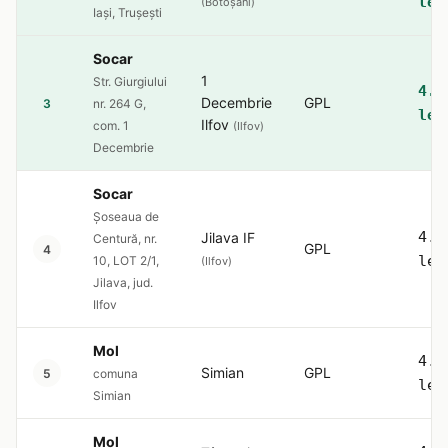
lei
(Botoșani)
Iași, Trușești
Socar
1
Str. Giurgiului
4.5
Decembrie
GPL
3
nr. 264 G,
lei
Ilfov
com. 1
(Ilfov)
Decembrie
Socar
Șoseaua de
4.5
Jilava IF
Centură, nr.
GPL
4
lei
10, LOT 2/1,
(Ilfov)
Jilava, jud.
Ilfov
Mol
4.5
Simian
GPL
5
comuna
lei
Simian
Mol