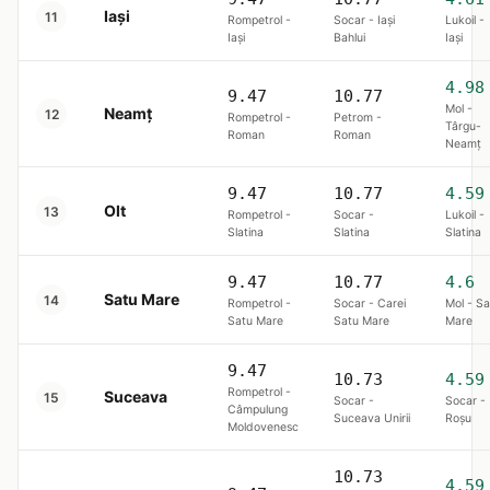
Iași
11
Rompetrol -
Socar - Iaşi
Lukoil -
Iaşi
Bahlui
Iaşi
4.98
9.47
10.77
Mol -
Neamț
12
Rompetrol -
Petrom -
Târgu-
Roman
Roman
Neamţ
9.47
10.77
4.59
Olt
13
Rompetrol -
Socar -
Lukoil -
Slatina
Slatina
Slatina
9.47
10.77
4.6
Satu Mare
14
Rompetrol -
Socar - Carei
Mol - Sa
Satu Mare
Satu Mare
Mare
9.47
10.73
4.59
Rompetrol -
Suceava
15
Socar -
Socar -
Câmpulung
Suceava Unirii
Roşu
Moldovenesc
10.73
4.59