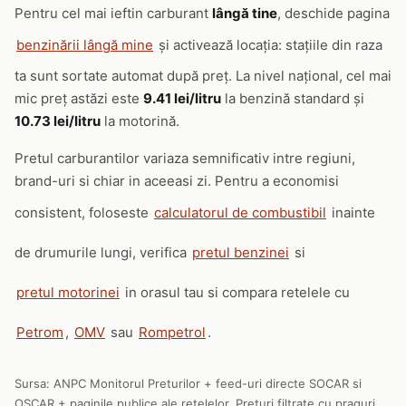
Pentru cel mai ieftin carburant
lângă tine
, deschide pagina
benzinării lângă mine
și activează locația: stațiile din raza
ta sunt sortate automat după preț. La nivel național, cel mai
mic preț astăzi este
9.41 lei/litru
la benzină standard și
10.73 lei/litru
la motorină.
Pretul carburantilor variaza semnificativ intre regiuni,
brand-uri si chiar in aceeasi zi. Pentru a economisi
consistent, foloseste
calculatorul de combustibil
inainte
de drumurile lungi, verifica
pretul benzinei
si
pretul motorinei
in orasul tau si compara retelele cu
Petrom
,
OMV
sau
Rompetrol
.
Sursa: ANPC Monitorul Preturilor + feed-uri directe SOCAR si
OSCAR + paginile publice ale retelelor. Preturi filtrate cu praguri