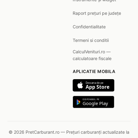
Raport prețuri pe județe
Confidentialitate
Termeni si conditii
CalculVenituri.ro —
calculatoare fiscale
APLICATIE MOBILA
Descarca de pe
App Store
DISPONIBIL PE
Google Play
© 2026 PretCarburant.ro — Prețuri carburanți actualizate la