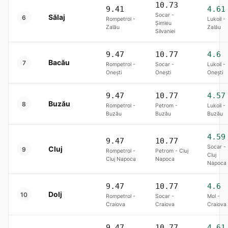
10.73
9.41
4.61
Socar -
Sălaj
6
Rompetrol -
Lukoil -
Șimleu
Zalău
Zalău
Silvaniei
9.47
10.77
4.6
Bacău
7
Rompetrol -
Socar -
Lukoil -
Onești
Onești
Onești
9.47
10.77
4.57
Buzău
8
Rompetrol -
Petrom -
Lukoil -
Buzău
Buzău
Buzău
4.59
9.47
10.77
Socar -
Cluj
9
Rompetrol -
Petrom - Cluj
Cluj
Cluj Napoca
Napoca
Napoca
9.47
10.77
4.6
Dolj
10
Rompetrol -
Socar -
Mol -
Craiova
Craiova
Craiova
9.47
10.77
4.61