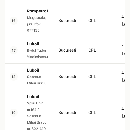
Rompetrol
4.5
Mogosoaia,
Bucuresti
GPL
16
lei
jud. Ilfov,
077135
Lukoil
4.5
Bucuresti
GPL
17
B-dul Tudor
lei
Vladimirescu
Lukoil
4.5
Bucuresti
GPL
18
Șoseaua
lei
Mihai Bravu
Lukoil
Splai Unirii
4.5
nr.164 /
Bucuresti
GPL
19
lei
Șoseaua
Mihai Bravu
nr. 602-610