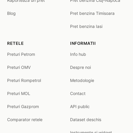
Raporteaza un pret
Pret benzina Cluj-Napoca
Blog
Pret benzina Timisoara
Pret benzina Iasi
RETELE
INFORMATII
Preturi Petrom
Info hub
Preturi OMV
Despre noi
Preturi Rompetrol
Metodologie
Preturi MOL
Contact
Preturi Gazprom
API public
Comparator retele
Dataset deschis
Instrumente și widget