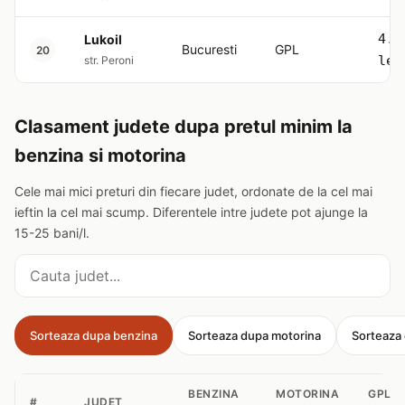
4.5
Lukoil
Bucuresti
GPL
20
lei
str. Peroni
Clasament judete dupa pretul minim la
benzina si motorina
Cele mai mici preturi din fiecare judet, ordonate de la cel mai
ieftin la cel mai scump. Diferentele intre judete pot ajunge la
15-25 bani/l.
Cauta judet
Sorteaza dupa benzina
Sorteaza dupa motorina
Sorteaza
BENZINA
MOTORINA
GPL
#
JUDET