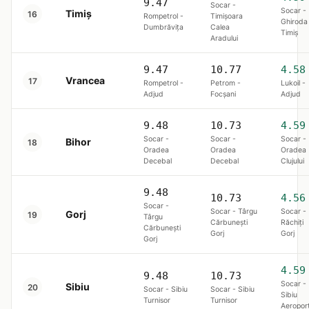
9.47
Socar -
Socar -
Timiș
16
Rompetrol -
Timișoara
Ghiroda
Dumbrăviţa
Calea
Timiş
Aradului
9.47
10.77
4.58
Vrancea
17
Rompetrol -
Petrom -
Lukoil -
Adjud
Focşani
Adjud
9.48
10.73
4.59
Socar -
Socar -
Socar -
Bihor
18
Oradea
Oradea
Oradea
Decebal
Decebal
Clujului
9.48
10.73
4.56
Socar -
Socar - Târgu
Socar -
Gorj
19
Târgu
Cărbunești
Răchiți
Cărbunești
Gorj
Gorj
Gorj
4.59
9.48
10.73
Socar -
Sibiu
20
Socar - Sibiu
Socar - Sibiu
Sibiu
Turnisor
Turnisor
Aeropor