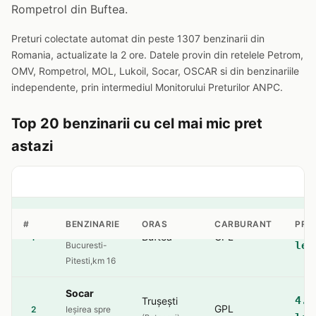
Rompetrol din Buftea.
Preturi colectate automat din peste 1307 benzinarii din
Romania, actualizate la 2 ore. Datele provin din retelele Petrom,
OMV, Rompetrol, MOL, Lukoil, Socar, OSCAR si din benzinariile
independente, prin intermediul Monitorului Preturilor ANPC.
Top 20 benzinarii cu cel mai mic pret
astazi
Rompetrol
#
BENZINARIE
ORAS
CARBURANT
PRE
4.2
sos.
Buftea
GPL
1
lei
Bucuresti-
Pitesti,km 16
Socar
4.5
Trușești
GPL
2
Ieșirea spre