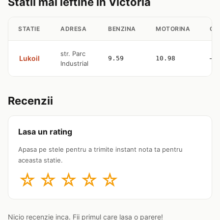
Statii mai ieftine in Victoria
STATIE
ADRESA
BENZINA
MOTORINA
GP
str. Parc
Lukoil
9.59
10.98
—
Industrial
Recenzii
Lasa un rating
Apasa pe stele pentru a trimite instant nota ta pentru
aceasta statie.
☆
☆
☆
☆
☆
Nicio recenzie inca. Fii primul care lasa o parere!