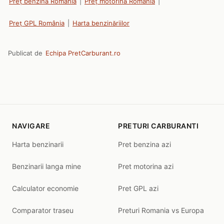
Preț benzină România
|
Preț motorină România
|
Preț GPL România
|
Harta benzinăriilor
Publicat de
Echipa PretCarburant.ro
NAVIGARE
PRETURI CARBURANTI
Harta benzinarii
Pret benzina azi
Benzinarii langa mine
Pret motorina azi
Calculator economie
Pret GPL azi
Comparator traseu
Preturi Romania vs Europa