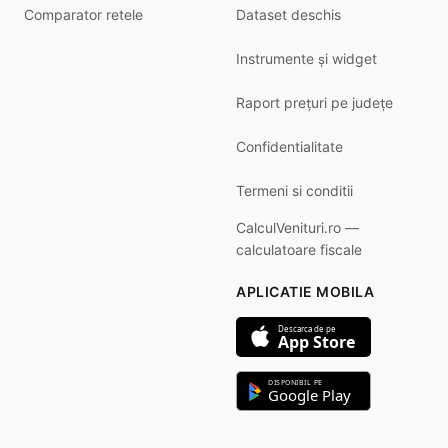
Comparator retele
Dataset deschis
Instrumente și widget
Raport prețuri pe județe
Confidentialitate
Termeni si conditii
CalculVenituri.ro —
calculatoare fiscale
APLICATIE MOBILA
Descarca de pe
App Store
DISPONIBIL PE
Google Play