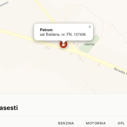
×
Petrom
sat Baldana, nr. FN, 137436
⛽
tasesti
BENZINA
MOTORINA
GPL