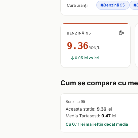
Benzină 95
Carburanți
BENZINĂ 95
9.36
RON/L
0.05 lei vs ieri
Cum se compara cu med
Benzina 95
Aceasta statie:
9.36
lei
Media Tartasesti:
9.47
lei
Cu 0.11 lei mai ieftin decat media