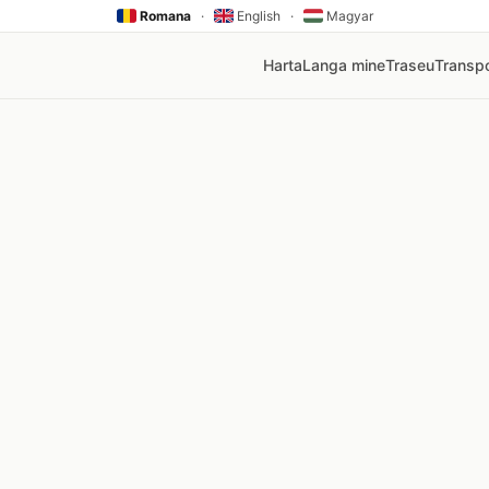
Romana
·
English
·
Magyar
Harta
Langa mine
Traseu
Transpo