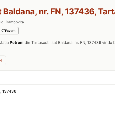
t Baldana, nr. FN, 137436, Tart
jud. Dambovita
Favorit
stația
Petrom
din Tartasesti, sat Baldana, nr. FN, 137436 vinde 
-l
N, 137436