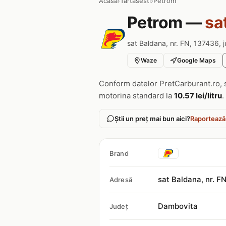
Acasa
›
Tartasesti
›
Petrom
Petrom —
sa
sat Baldana, nr. FN, 137436, 
Waze
Google Maps
Conform datelor PretCarburant.ro, 
motorina standard la
10.57 lei/litru
.
Știi un preț mai bun aici?
Raportează
Brand
sat Baldana, nr. F
Adresă
Dambovita
Județ