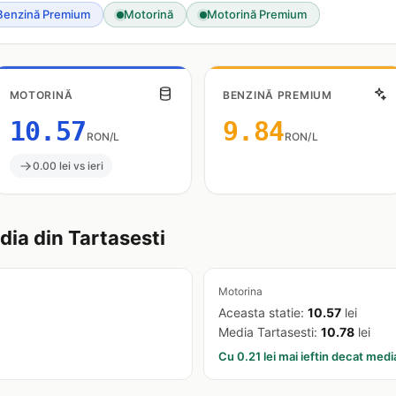
Benzină Premium
Motorină
Motorină Premium
MOTORINĂ
BENZINĂ PREMIUM
10.57
9.84
RON/L
RON/L
0.00 lei vs ieri
ia din Tartasesti
Motorina
Aceasta statie:
10.57
lei
Media Tartasesti:
10.78
lei
Cu 0.21 lei mai ieftin decat medi