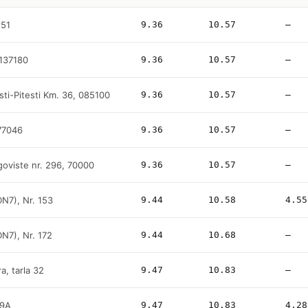
151
9.36
10.57
—
137180
9.36
10.57
—
ti-Pitesti Km. 36, 085100
9.36
10.57
—
77046
9.36
10.57
—
goviste nr. 296, 70000
9.36
10.57
—
DN7), Nr. 153
9.44
10.58
4.55
DN7), Nr. 172
9.44
10.68
—
, tarla 32
9.47
10.83
—
49A
9.47
10.83
4.28