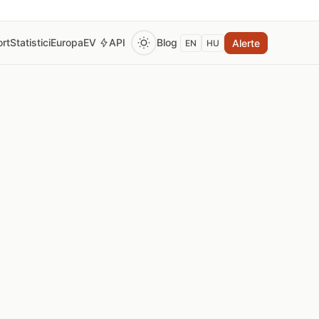
rt
Statistici
Europa
EV
API
Blog
Alerte
EN
HU