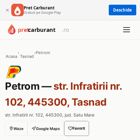
Pret Carburant
×
Deschide
Gratuit pe Google Play
›
›
Petrom
Acasa
Tasnad
Petrom —
str. Infratirii nr.
102, 445300, Tasnad
str. Infratirii nr. 102, 445300, jud. Satu Mare
Waze
Google Maps
Favorit