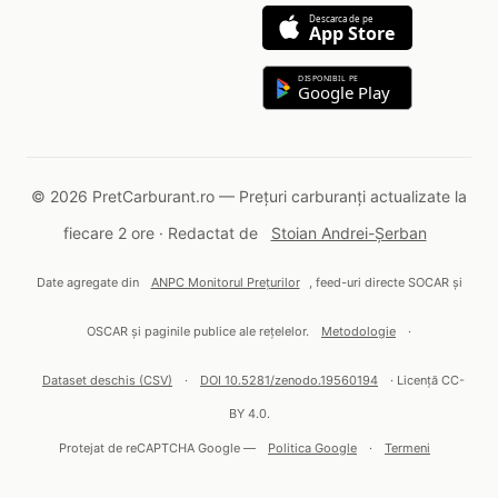
Descarca de pe
App Store
DISPONIBIL PE
Google Play
© 2026 PretCarburant.ro — Prețuri carburanți actualizate la
fiecare 2 ore · Redactat de
Stoian Andrei-Șerban
Date agregate din
ANPC Monitorul Prețurilor
, feed-uri directe SOCAR și
OSCAR și paginile publice ale rețelelor.
Metodologie
·
Dataset deschis (CSV)
·
DOI 10.5281/zenodo.19560194
· Licență CC-
BY 4.0.
Protejat de reCAPTCHA Google —
Politica Google
·
Termeni