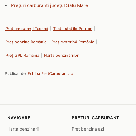
Prețuri carburanți județul Satu Mare
Preț carburanți Tasnad
|
Toate stațiile Petrom
|
Preț benzină România
|
Preț motorină România
|
Preț GPL România
|
Harta benzinăriilor
Publicat de
Echipa PretCarburant.ro
NAVIGARE
PRETURI CARBURANTI
Harta benzinarii
Pret benzina azi