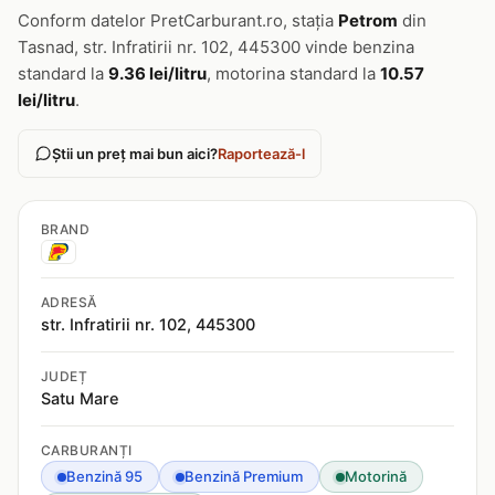
Conform datelor PretCarburant.ro, stația
Petrom
din
Tasnad, str. Infratirii nr. 102, 445300 vinde benzina
standard la
9.36 lei/litru
, motorina standard la
10.57
lei/litru
.
Știi un preț mai bun aici?
Raportează-l
BRAND
ADRESĂ
str. Infratirii nr. 102, 445300
JUDEȚ
Satu Mare
CARBURANȚI
Benzină 95
Benzină Premium
Motorină