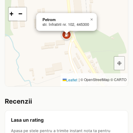
+
−
Petrom
×
str. Infratirii nr. 102, 445300
⛽
|
© OpenStreetMap © CARTO
Leaflet
Recenzii
Lasa un rating
Apasa pe stele pentru a trimite instant nota ta pentru