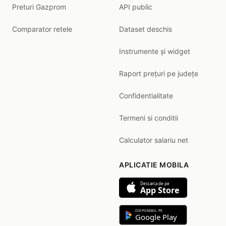
Preturi Gazprom
API public
Comparator retele
Dataset deschis
Instrumente și widget
Raport prețuri pe județe
Confidentialitate
Termeni si conditii
Calculator salariu net
APLICATIE MOBILA
Descarca de pe
App Store
DISPONIBIL PE
Google Play