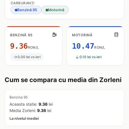
CARBURANȚI
Benzină 95
Motorină
BENZINĂ 95
MOTORINĂ
9.36
10.47
RON/L
RON/L
0.00 lei vs ieri
0.10 lei vs ieri
Cum se compara cu media din Zorleni
Benzina 95
Aceasta statie:
9.36
lei
Media Zorleni:
9.36
lei
La nivelul mediei