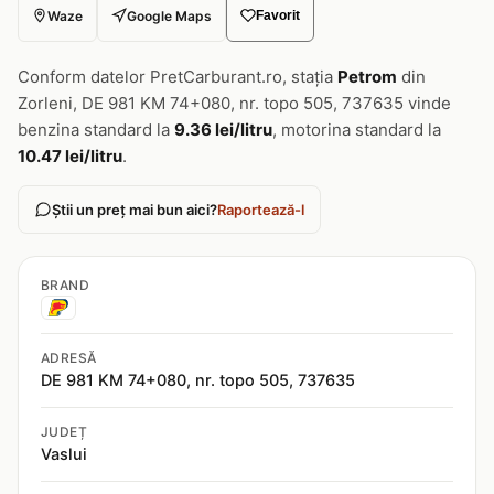
Waze
Google Maps
Favorit
Conform datelor PretCarburant.ro, stația
Petrom
din
Zorleni, DE 981 KM 74+080, nr. topo 505, 737635 vinde
benzina standard la
9.36 lei/litru
, motorina standard la
10.47 lei/litru
.
Știi un preț mai bun aici?
Raportează-l
BRAND
ADRESĂ
DE 981 KM 74+080, nr. topo 505, 737635
JUDEȚ
Vaslui