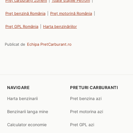
Preț carburanți Zorleni
|
Toate stațiile Petrom
|
Preț benzină România
|
Preț motorină România
|
Preț GPL România
|
Harta benzinăriilor
Publicat de
Echipa PretCarburant.ro
NAVIGARE
PRETURI CARBURANTI
Harta benzinarii
Pret benzina azi
Benzinarii langa mine
Pret motorina azi
Calculator economie
Pret GPL azi