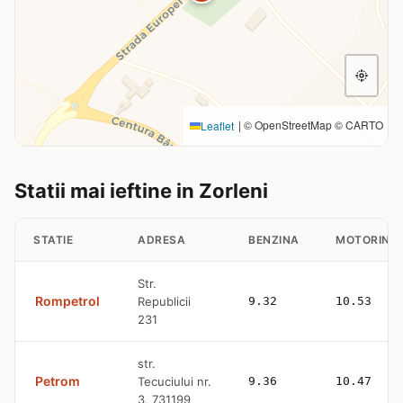
|
© OpenStreetMap © CARTO
Leaflet
Statii mai ieftine in Zorleni
STATIE
ADRESA
BENZINA
MOTORINA
Str.
Rompetrol
Republicii
9.32
10.53
231
str.
Petrom
Tecuciului nr.
9.36
10.47
3, 731199