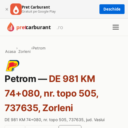
Pret Carburant
×
Deschide
Gratuit pe Google Play
›
›
Petrom
Acasa
Zorleni
Petrom —
DE 981 KM
74+080, nr. topo 505,
737635, Zorleni
DE 981 KM 74+080, nr. topo 505, 737635, jud. Vaslui