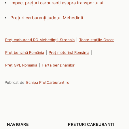
Impact prețuri carburanți asupra transportului
Prețuri carburanți județul Mehedinti
Preț carburanți RO Mehedinți, Strehaia
|
Toate stațiile Oscar
|
Preț benzină România
|
Preț motorină România
|
Preț GPL România
|
Harta benzinăriilor
Publicat de
Echipa PretCarburant.ro
NAVIGARE
PRETURI CARBURANTI