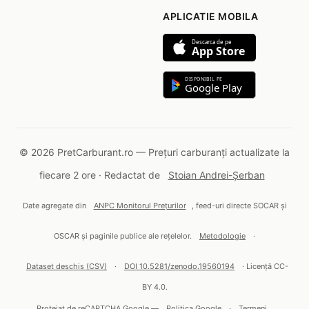
APLICATIE MOBILA
Descarca de pe
App Store
DISPONIBIL PE
Google Play
© 2026 PretCarburant.ro — Prețuri carburanți actualizate la
fiecare 2 ore · Redactat de
Stoian Andrei-Șerban
Date agregate din
ANPC Monitorul Prețurilor
, feed-uri directe SOCAR și
OSCAR și paginile publice ale rețelelor.
Metodologie
·
Dataset deschis (CSV)
·
DOI 10.5281/zenodo.19560194
· Licență CC-
BY 4.0.
Protejat de reCAPTCHA Google —
Politica Google
·
Termeni