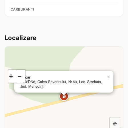
CARBURANȚI
Localizare
+
−
Oscar
×
E70/DN6, Calea Severinului, Nr.60, Loc. Strehaia,
Jud. Mehedinți
⛽