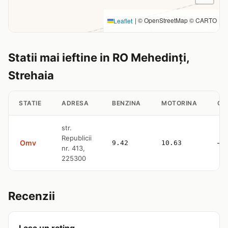
|
© OpenStreetMap © CARTO
Leaflet
Statii mai ieftine in RO Mehedinți,
Strehaia
STATIE
ADRESA
BENZINA
MOTORINA
GP
str.
Republicii
Omv
9.42
10.63
—
nr. 413,
225300
Recenzii