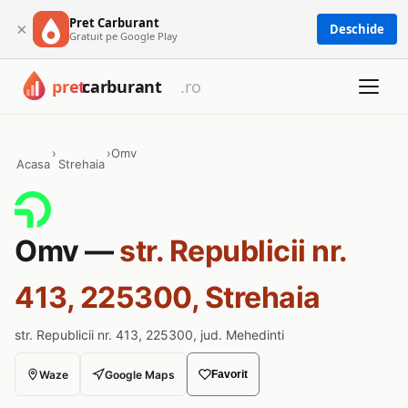
Pret Carburant
×
Deschide
Gratuit pe Google Play
›
›
Omv
Acasa
Strehaia
Omv —
str. Republicii nr.
413, 225300, Strehaia
str. Republicii nr. 413, 225300, jud. Mehedinti
Waze
Google Maps
Favorit