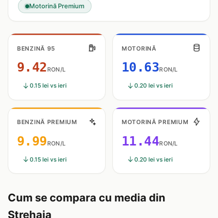
Motorină Premium
BENZINĂ 95
MOTORINĂ
9.42
10.63
RON/L
RON/L
0.15 lei vs ieri
0.20 lei vs ieri
BENZINĂ PREMIUM
MOTORINĂ PREMIUM
9.99
11.44
RON/L
RON/L
0.15 lei vs ieri
0.20 lei vs ieri
Cum se compara cu media din
Strehaia