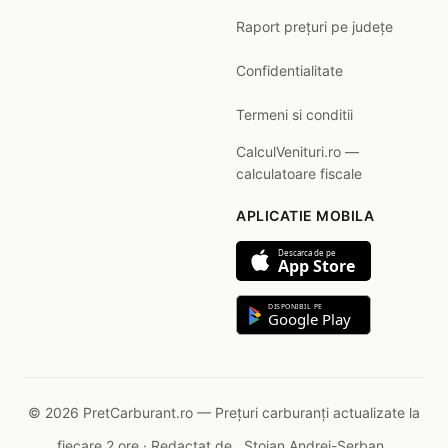
Raport prețuri pe județe
Confidentialitate
Termeni si conditii
CalculVenituri.ro —
calculatoare fiscale
APLICATIE MOBILA
Descarca de pe
App Store
DISPONIBIL PE
Google Play
© 2026 PretCarburant.ro — Prețuri carburanți actualizate la
fiecare 2 ore · Redactat de
Stoian Andrei-Șerban