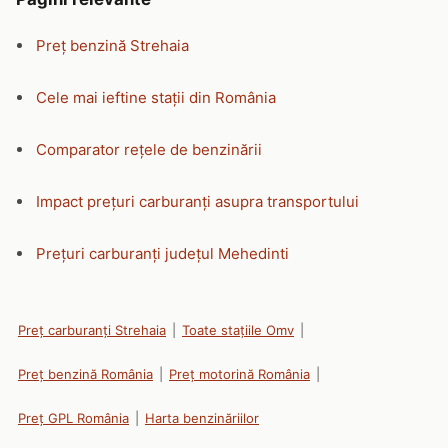
Preț benzină Strehaia
Cele mai ieftine stații din România
Comparator rețele de benzinării
Impact prețuri carburanți asupra transportului
Prețuri carburanți județul Mehedinti
Preț carburanți Strehaia
|
Toate stațiile Omv
|
Preț benzină România
|
Preț motorină România
|
Preț GPL România
|
Harta benzinăriilor