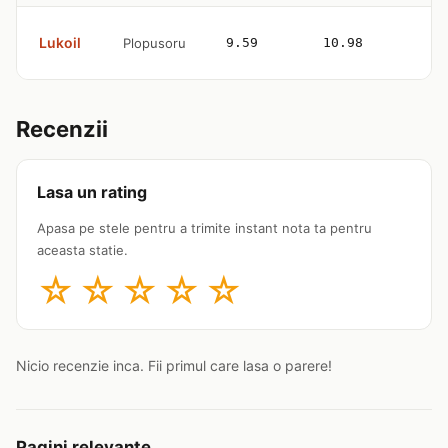
Lukoil
Plopusoru
9.59
10.98
4
Recenzii
Lasa un rating
Apasa pe stele pentru a trimite instant nota ta pentru
aceasta statie.
☆
☆
☆
☆
☆
Nicio recenzie inca. Fii primul care lasa o parere!
Pagini relevante