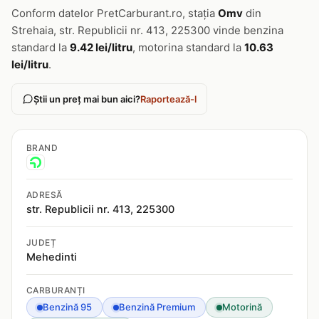
Conform datelor PretCarburant.ro, stația
Omv
din
Strehaia, str. Republicii nr. 413, 225300 vinde benzina
standard la
9.42 lei/litru
, motorina standard la
10.63
lei/litru
.
Știi un preț mai bun aici?
Raportează-l
BRAND
ADRESĂ
str. Republicii nr. 413, 225300
JUDEȚ
Mehedinti
CARBURANȚI
Benzină 95
Benzină Premium
Motorină