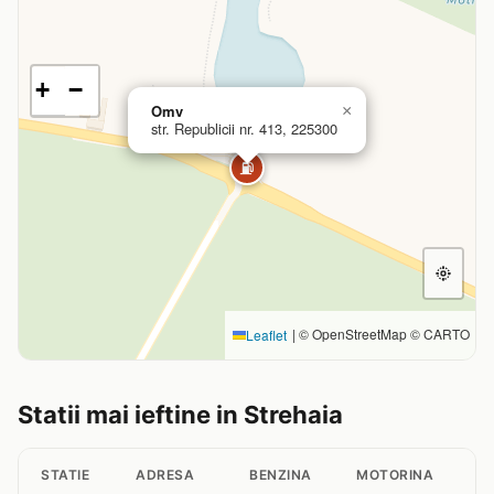
+
−
Omv
×
str. Republicii nr. 413, 225300
⛽
|
© OpenStreetMap © CARTO
Leaflet
Statii mai ieftine in Strehaia
STATIE
ADRESA
BENZINA
MOTORINA
G