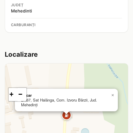
JUDEȚ
Mehedinti
CARBURANȚI
Localizare
+
−
Oscar
×
DN67, Sat Halânga, Com. Izvoru Bârzii, Jud.
Mehedinți
⛽