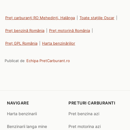
Preț carburanți RO Mehedinți, Halânga
|
Toate stațiile Oscar
|
Preț benzină România
|
Preț motorină România
|
Preț GPL România
|
Harta benzinăriilor
Publicat de
Echipa PretCarburant.ro
NAVIGARE
PRETURI CARBURANTI
Harta benzinarii
Pret benzina azi
Benzinarii langa mine
Pret motorina azi