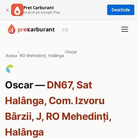
Pret Carburant
×
Deschide
Gratuit pe Google Play
›
›
Oscar
Acasa
RO Mehedinți, Halânga
Oscar —
DN67, Sat
Halânga, Com. Izvoru
Bârzii, J, RO Mehedinți,
Halânga