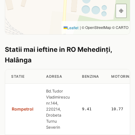
|
© OpenStreetMap © CARTO
Leaflet
Statii mai ieftine in RO Mehedinți,
Halânga
STATIE
ADRESA
BENZINA
MOTORINA
Bd.Tudor
Vladimirescu
nr.144,
Rompetrol
220214,
9.41
10.77
Drobeta
Turnu
Severin