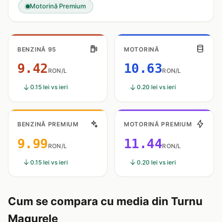
Motorină Premium
BENZINĂ 95
MOTORINĂ
9.42
10.63
RON/L
RON/L
0.15 lei vs ieri
0.20 lei vs ieri
BENZINĂ PREMIUM
MOTORINĂ PREMIUM
9.99
11.44
RON/L
RON/L
0.15 lei vs ieri
0.20 lei vs ieri
Cum se compara cu media din Turnu
Magurele