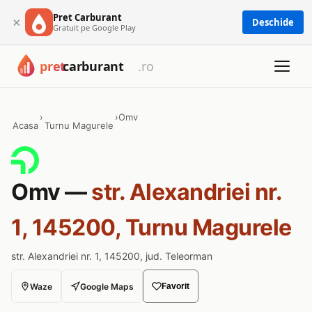
Pret Carburant
×
Deschide
Gratuit pe Google Play
›
›
Omv
Acasa
Turnu Magurele
Omv —
str. Alexandriei nr.
1, 145200, Turnu Magurele
str. Alexandriei nr. 1, 145200, jud. Teleorman
Waze
Google Maps
Favorit