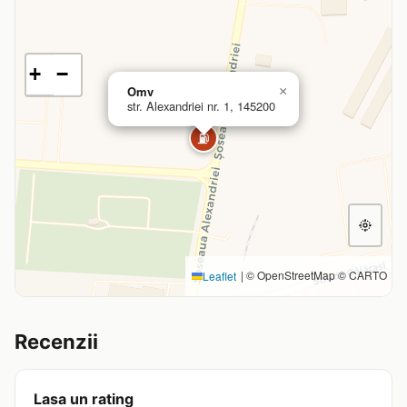
+
−
Omv
×
str. Alexandriei nr. 1, 145200
⛽
|
© OpenStreetMap © CARTO
Leaflet
Recenzii
Lasa un rating