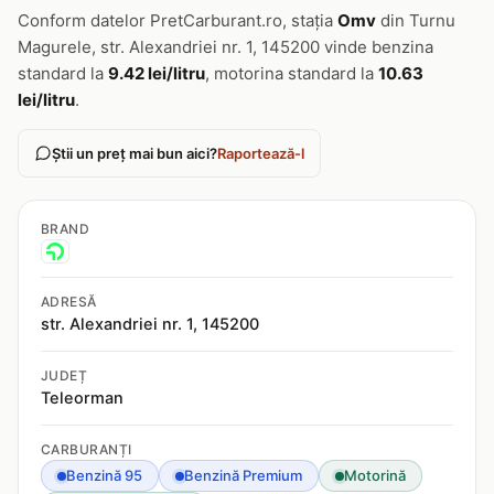
Conform datelor PretCarburant.ro, stația
Omv
din Turnu
Magurele, str. Alexandriei nr. 1, 145200 vinde benzina
standard la
9.42 lei/litru
, motorina standard la
10.63
lei/litru
.
Știi un preț mai bun aici?
Raportează-l
BRAND
ADRESĂ
str. Alexandriei nr. 1, 145200
JUDEȚ
Teleorman
CARBURANȚI
Benzină 95
Benzină Premium
Motorină