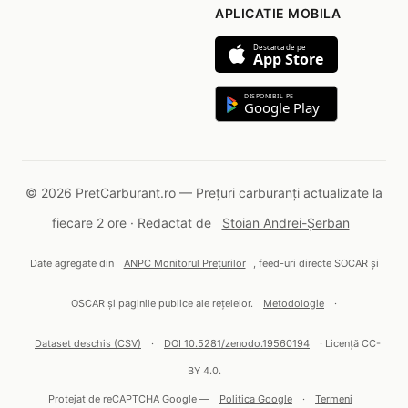
APLICATIE MOBILA
Descarca de pe
App Store
DISPONIBIL PE
Google Play
© 2026 PretCarburant.ro — Prețuri carburanți actualizate la
fiecare 2 ore · Redactat de
Stoian Andrei-Șerban
Date agregate din
ANPC Monitorul Prețurilor
, feed-uri directe SOCAR și
OSCAR și paginile publice ale rețelelor.
Metodologie
·
Dataset deschis (CSV)
·
DOI 10.5281/zenodo.19560194
· Licență CC-
BY 4.0.
Protejat de reCAPTCHA Google —
Politica Google
·
Termeni