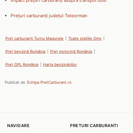
Impact prețuri carburanți asupra transportului
Prețuri carburanți județul Teleorman
Preț carburanți Turnu Magurele
|
Toate stațiile Omv
|
Preț benzină România
|
Preț motorină România
|
Preț GPL România
|
Harta benzinăriilor
Publicat de
Echipa PretCarburant.ro
NAVIGARE
PRETURI CARBURANTI