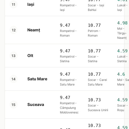
Iași
11
Rompetrol -
Socar - Iaşi
Lukoil -
Iaşi
Bahlui
Iaşi
4.98
9.47
10.77
Mol -
Neamț
12
Rompetrol -
Petrom -
Târgu-
Roman
Roman
Neamţ
9.47
10.77
4.59
Olt
13
Rompetrol -
Socar -
Lukoil -
Slatina
Slatina
Slatina
9.47
10.77
4.6
Satu Mare
14
Rompetrol -
Socar - Carei
Mol - Sa
Satu Mare
Satu Mare
Mare
9.47
10.73
4.59
Rompetrol -
Suceava
15
Socar -
Socar -
Câmpulung
Suceava Unirii
Roşu
Moldovenesc
10.73
4.59