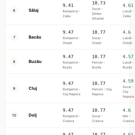
10.73
9.41
4.61
Socar -
Sălaj
6
Rompetrol -
Lukoil -
Șimleu
Zalău
Zalău
Silvaniei
9.47
10.77
4.6
Bacău
7
Rompetrol -
Socar -
Lukoil -
Onești
Onești
Onești
9.47
10.77
4.57
Buzău
8
Rompetrol -
Petrom -
Lukoil -
Buzău
Buzău
Buzău
4.59
9.47
10.77
Socar -
Cluj
9
Rompetrol -
Petrom - Cluj
Cluj
Cluj Napoca
Napoca
Napoca
9.47
10.77
4.6
Dolj
10
Rompetrol -
Socar -
Mol -
Craiova
Craiova
Craiova
9.47
10.77
4.61