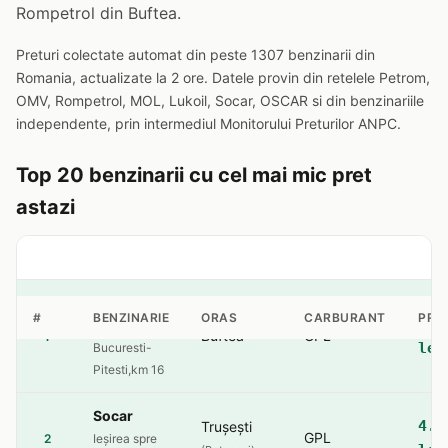
Rompetrol din Buftea.
Preturi colectate automat din peste 1307 benzinarii din
Romania, actualizate la 2 ore. Datele provin din retelele Petrom,
OMV, Rompetrol, MOL, Lukoil, Socar, OSCAR si din benzinariile
independente, prin intermediul Monitorului Preturilor ANPC.
Top 20 benzinarii cu cel mai mic pret
astazi
Rompetrol
#
BENZINARIE
ORAS
CARBURANT
PRE
4.2
sos.
Buftea
GPL
1
lei
Bucuresti-
Pitesti,km 16
Socar
4.5
Trușești
GPL
2
Ieșirea spre