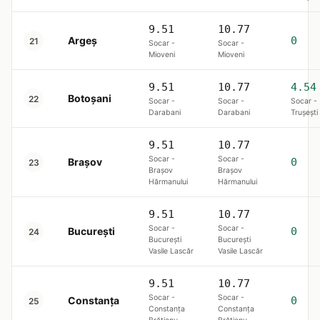
9.51
10.77
Argeș
0
21
Socar -
Socar -
Mioveni
Mioveni
9.51
10.77
4.54
Botoșani
22
Socar -
Socar -
Socar -
Darabani
Darabani
Trușești
9.51
10.77
Socar -
Socar -
Brașov
0
23
Brașov
Brașov
Hărmanului
Hărmanului
9.51
10.77
Socar -
Socar -
Bucureşti
0
24
București
București
Vasile Lascăr
Vasile Lascăr
9.51
10.77
Socar -
Socar -
Constanța
0
25
Constanța
Constanța