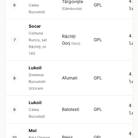
4.5
Târgoviște
GPL
6
Calea
lei
(Dâmbovița)
Bucuresti
Socar
Comuna
4.5
Răchiți
GPL
7
Runcu, sat
Gorj
lei
(Gorj)
Răchiți, nr.
145
Lukoil
4.5
Şoseaua
Afumati
GPL
8
lei
Bucuresti-
Urziceni
Lukoil
4.5
Balotesti
GPL
9
Calea
lei
București
Mol
4.5
Blejoi
GPL
10
Bdul Grigore