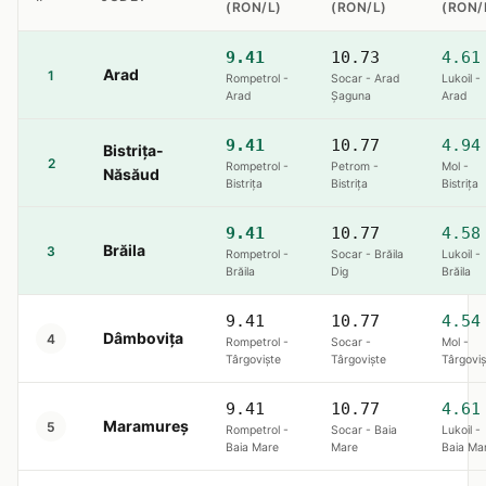
(RON/L)
(RON/L)
(RON/
9.41
10.73
4.61
Arad
1
Rompetrol -
Socar - Arad
Lukoil -
Arad
Șaguna
Arad
9.41
10.77
4.94
Bistrița-
2
Rompetrol -
Petrom -
Mol -
Năsăud
Bistriţa
Bistriţa
Bistriţa
9.41
10.77
4.58
Brăila
3
Rompetrol -
Socar - Brăila
Lukoil -
Brăila
Dig
Brăila
9.41
10.77
4.54
Dâmbovița
4
Rompetrol -
Socar -
Mol -
Târgoviște
Târgoviște
Târgoviș
9.41
10.77
4.61
Maramureș
5
Rompetrol -
Socar - Baia
Lukoil -
Baia Mare
Mare
Baia Ma