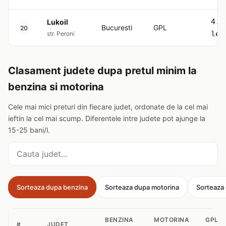
4.5
Lukoil
Bucuresti
GPL
20
lei
str. Peroni
Clasament judete dupa pretul minim la
benzina si motorina
Cele mai mici preturi din fiecare judet, ordonate de la cel mai
ieftin la cel mai scump. Diferentele intre judete pot ajunge la
15-25 bani/l.
Cauta judet
Sorteaza dupa benzina
Sorteaza dupa motorina
Sorteaza
BENZINA
MOTORINA
GPL
#
JUDET