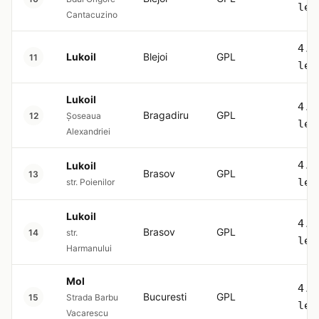
lei
Cantacuzino
4.5
Lukoil
Blejoi
GPL
11
lei
Lukoil
4.5
Bragadiru
GPL
12
Șoseaua
lei
Alexandriei
4.5
Lukoil
Brasov
GPL
13
lei
str. Poienilor
Lukoil
4.5
Brasov
GPL
14
str.
lei
Harmanului
Mol
4.5
Bucuresti
GPL
15
Strada Barbu
lei
Vacarescu