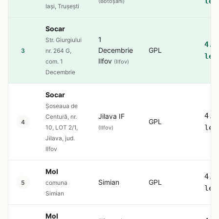
lei
(Botoșani)
Iași, Trușești
Socar
1
Str. Giurgiului
4.5
Decembrie
GPL
3
nr. 264 G,
lei
Ilfov
com. 1
(Ilfov)
Decembrie
Socar
Șoseaua de
4.5
Jilava IF
Centură, nr.
GPL
4
lei
10, LOT 2/1,
(Ilfov)
Jilava, jud.
Ilfov
Mol
4.5
Simian
GPL
5
comuna
lei
Simian
Mol