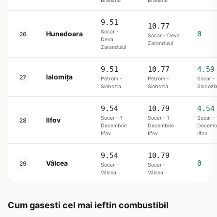
Brătianu
Brătianu
9.51
10.77
Socar -
Hunedoara
0
26
Socar - Deva
Deva
Zarandului
Zarandului
9.51
10.77
4.59
Ialomița
27
Petrom -
Petrom -
Socar -
Slobozia
Slobozia
Slobozi
9.54
10.79
4.54
Socar - 1
Socar - 1
Socar - 
Ilfov
28
Decembrie
Decembrie
Decemb
Ilfov
Ilfov
Ilfov
9.54
10.79
Vâlcea
0
29
Socar -
Socar -
Vâlcea
Vâlcea
Cum gasesti cel mai ieftin combustibil