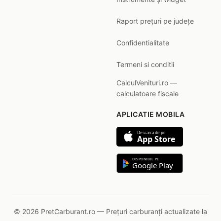
Raport prețuri pe județe
Confidentialitate
Termeni si conditii
CalculVenituri.ro —
calculatoare fiscale
APLICATIE MOBILA
Descarca de pe
App Store
DISPONIBIL PE
Google Play
© 2026 PretCarburant.ro — Prețuri carburanți actualizate la