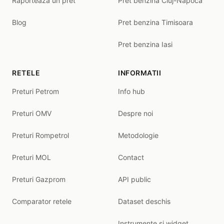
Raporteaza un pret
Pret benzina Cluj-Napoca
Blog
Pret benzina Timisoara
Pret benzina Iasi
RETELE
INFORMATII
Preturi Petrom
Info hub
Preturi OMV
Despre noi
Preturi Rompetrol
Metodologie
Preturi MOL
Contact
Preturi Gazprom
API public
Comparator retele
Dataset deschis
Instrumente și widget