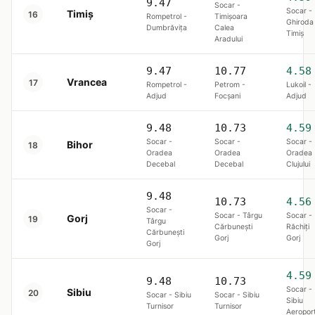
9.47
Socar -
Socar -
Timiș
16
Rompetrol -
Timișoara
Ghiroda
Dumbrăviţa
Calea
Timiş
Aradului
9.47
10.77
4.58
Vrancea
17
Rompetrol -
Petrom -
Lukoil -
Adjud
Focşani
Adjud
9.48
10.73
4.59
Socar -
Socar -
Socar -
Bihor
18
Oradea
Oradea
Oradea
Decebal
Decebal
Clujului
9.48
10.73
4.56
Socar -
Socar - Târgu
Socar -
Gorj
19
Târgu
Cărbunești
Răchiți
Cărbunești
Gorj
Gorj
Gorj
4.59
9.48
10.73
Socar -
Sibiu
20
Socar - Sibiu
Socar - Sibiu
Sibiu
Turnisor
Turnisor
Aeropor