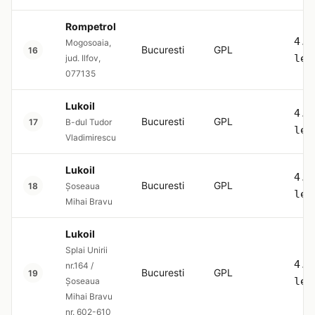
Rompetrol
4.5
Mogosoaia,
Bucuresti
GPL
16
lei
jud. Ilfov,
077135
Lukoil
4.5
Bucuresti
GPL
17
B-dul Tudor
lei
Vladimirescu
Lukoil
4.5
Bucuresti
GPL
18
Șoseaua
lei
Mihai Bravu
Lukoil
Splai Unirii
4.5
nr.164 /
Bucuresti
GPL
19
lei
Șoseaua
Mihai Bravu
nr. 602-610