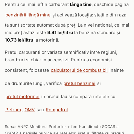
Pentru cel mai ieftin carburant
lângă tine
, deschide pagina
benzinării lângă mine
și activează locația: stațiile din raza
ta sunt sortate automat după preț. La nivel național, cel mai
mic preț astăzi este
9.41 lei/litru
la benzină standard și
10.73 lei/litru
la motorină.
Pretul carburantilor variaza semnificativ intre regiuni,
brand-uri si chiar in aceeasi zi. Pentru a economisi
consistent, foloseste
calculatorul de combustibil
inainte
de drumurile lungi, verifica
pretul benzinei
si
pretul motorinei
in orasul tau si compara retelele cu
Petrom
,
OMV
sau
Rompetrol
.
Sursa: ANPC Monitorul Preturilor + feed-uri directe SOCAR si
OSCAR + paginile publice ale retelelor. Preturi filtrate cu praguri