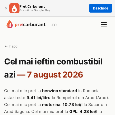
Pret Carburant
×
Deschide
Gratuit pe Google Play
← Inapoi
Cel mai ieftin combustibil
azi
— 7 august 2026
Cel mai mic pret la
benzina standard
in Romania
astazi este
9.41 lei/litru
la Rompetrol din Arad (Arad).
Cel mai mic pret la
motorina
:
10.73 lei/l
la Socar din
Arad Șaguna. Cel mai mic pret la
GPL
:
4.28 lei/l
la