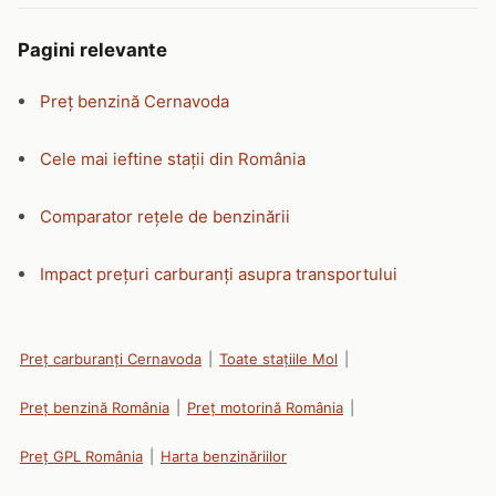
Pagini relevante
Preț benzină Cernavoda
Cele mai ieftine stații din România
Comparator rețele de benzinării
Impact prețuri carburanți asupra transportului
Preț carburanți Cernavoda
|
Toate stațiile Mol
|
Preț benzină România
|
Preț motorină România
|
Preț GPL România
|
Harta benzinăriilor