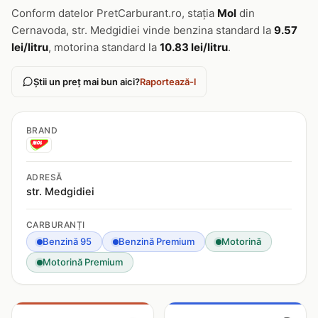
Conform datelor PretCarburant.ro, stația
Mol
din
Cernavoda, str. Medgidiei vinde benzina standard la
9.57
lei/litru
, motorina standard la
10.83 lei/litru
.
Știi un preț mai bun aici?
Raportează-l
BRAND
ADRESĂ
str. Medgidiei
CARBURANȚI
Benzină 95
Benzină Premium
Motorină
Motorină Premium