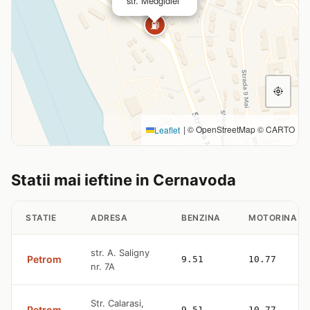
str. Medgidiei
⛽
|
© OpenStreetMap © CARTO
Leaflet
Statii mai ieftine in Cernavoda
STATIE
ADRESA
BENZINA
MOTORINA
str. A. Saligny
Petrom
9.51
10.77
nr. 7A
Str. Calarasi,
Petrom
9.51
10.77