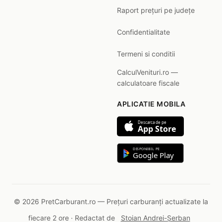
Raport prețuri pe județe
Confidentialitate
Termeni si conditii
CalculVenituri.ro —
calculatoare fiscale
APLICATIE MOBILA
Descarca de pe
App Store
DISPONIBIL PE
Google Play
© 2026 PretCarburant.ro — Prețuri carburanți actualizate la
fiecare 2 ore · Redactat de
Stoian Andrei-Șerban