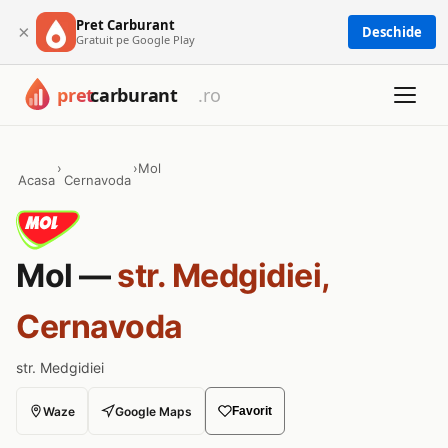
Pret Carburant
×
Deschide
Gratuit pe Google Play
›
›
Mol
Acasa
Cernavoda
Mol —
str. Medgidiei,
Cernavoda
str. Medgidiei
Waze
Google Maps
Favorit