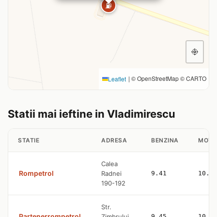
⛽
|
© OpenStreetMap © CARTO
Leaflet
Statii mai ieftine in Vladimirescu
STATIE
ADRESA
BENZINA
MOTO
Calea
Rompetrol
Radnei
9.41
10.7
190-192
Str.
Partenerrompetrol
Zimbrului,
9.45
10.7