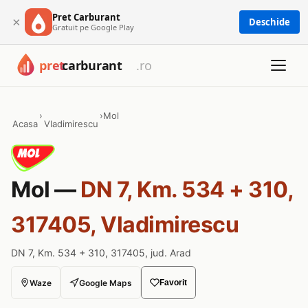
Pret Carburant
×
Deschide
Gratuit pe Google Play
›
›
Mol
Acasa
Vladimirescu
Mol —
DN 7, Km. 534 + 310,
317405, Vladimirescu
DN 7, Km. 534 + 310, 317405, jud. Arad
Waze
Google Maps
Favorit