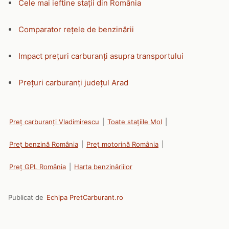
Cele mai ieftine stații din România
Comparator rețele de benzinării
Impact prețuri carburanți asupra transportului
Prețuri carburanți județul Arad
Preț carburanți Vladimirescu
|
Toate stațiile Mol
|
Preț benzină România
|
Preț motorină România
|
Preț GPL România
|
Harta benzinăriilor
Publicat de
Echipa PretCarburant.ro