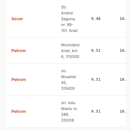
Str.
Andrei
Socar
Șaguna,
9.48
10.7
nr. 99-
101, Arad
Municipiul
Petrom
Arad, km.
9.51
10.7
6, 315500
str.
Musetel
Petrom
9.51
10.7
45,
310429
str. Iuliu
Maniu nr.
Petrom
9.51
10.7
286,
310318