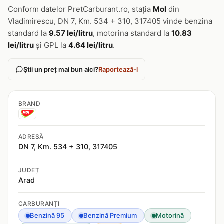
Conform datelor PretCarburant.ro, stația
Mol
din
Vladimirescu, DN 7, Km. 534 + 310, 317405 vinde benzina
standard la
9.57 lei/litru
, motorina standard la
10.83
lei/litru
și GPL la
4.64 lei/litru
.
Știi un preț mai bun aici?
Raportează-l
BRAND
ADRESĂ
DN 7, Km. 534 + 310, 317405
JUDEȚ
Arad
CARBURANȚI
Benzină 95
Benzină Premium
Motorină