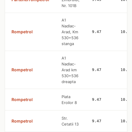
Nr. 101B
A1
Nadlac-
Rompetrol
Arad, Km
9.47
10.8
530+536
stanga
A1
Nadlac-
Rompetrol
Arad km
9.47
10.8
530+536
dreapta
Piata
Rompetrol
9.47
10.8
Eroilor 8
Str.
Rompetrol
9.47
10.8
Cetatii 13