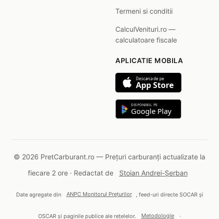
Termeni si conditii
CalculVenituri.ro —
calculatoare fiscale
APLICATIE MOBILA
Descarca de pe
App Store
DISPONIBIL PE
Google Play
© 2026 PretCarburant.ro — Prețuri carburanți actualizate la
fiecare 2 ore · Redactat de
Stoian Andrei-Șerban
Date agregate din
ANPC Monitorul Prețurilor
, feed-uri directe SOCAR și
OSCAR și paginile publice ale rețelelor.
Metodologie
·