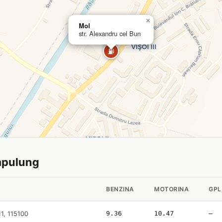
×
Mol
str. Alexandru cel Bun
⛽
ampulung
BENZINA
MOTORINA
GPL
11, 115100
9.36
10.47
—