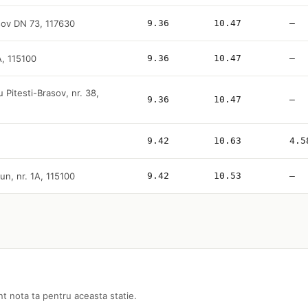
sov DN 73, 117630
9.36
10.47
—
A, 115100
9.36
10.47
—
 Pitesti-Brasov, nr. 38,
9.36
10.47
—
9.42
10.63
4.5
un, nr. 1A, 115100
9.42
10.53
—
nt nota ta pentru aceasta statie.