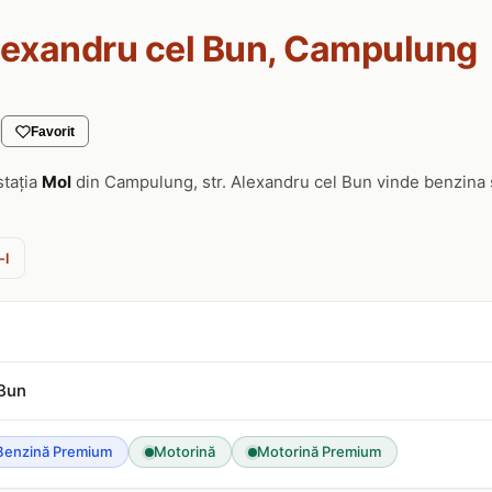
Alexandru cel Bun, Campulung
Favorit
stația
Mol
din Campulung, str. Alexandru cel Bun vinde benzina 
-l
 Bun
Benzină Premium
Motorină
Motorină Premium