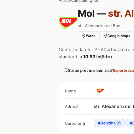
Acasa
›
Campulung
›
Mol
Mol —
str. 
str. Alexandru cel Bun
Waze
Google Maps
Conform datelor PretCarburant.ro, 
standard la
10.53 lei/litru
.
Știi un preț mai bun aici?
Raportează
Brand
str. Alexandru cel
Adresă
Benzină 95
Carburanți