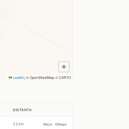
Leaflet
|
© OpenStreetMap © CARTO
DISTANTA
2.2 km
Waze
GMaps