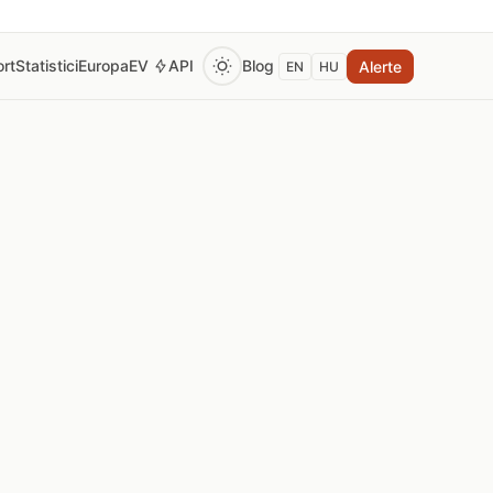
rt
Statistici
Europa
EV
API
Blog
Alerte
EN
HU