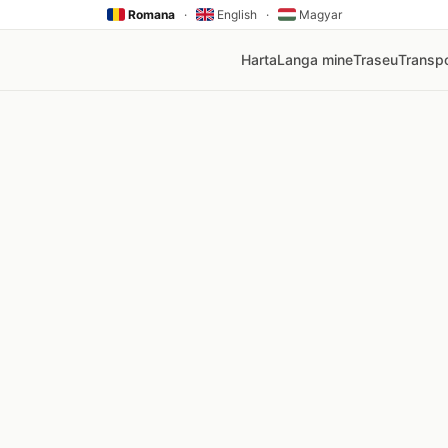
Romana
·
English
·
Magyar
Harta
Langa mine
Traseu
Transpo