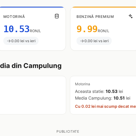
MOTORINĂ
BENZINĂ PREMIUM
10.53
9.99
RON/L
RON/L
0.00 lei vs ieri
0.00 lei vs ieri
dia din Campulung
Motorina
Aceasta statie:
10.53
lei
Media Campulung:
10.51
lei
Cu 0.02 lei mai scump decat me
PUBLICITATE