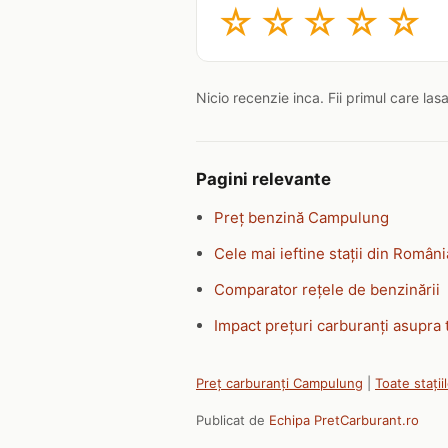
☆
☆
☆
☆
☆
Nicio recenzie inca. Fii primul care las
Pagini relevante
Preț benzină Campulung
Cele mai ieftine stații din Români
Comparator rețele de benzinării
Impact prețuri carburanți asupra 
Preț carburanți Campulung
|
Toate stații
Publicat de
Echipa PretCarburant.ro