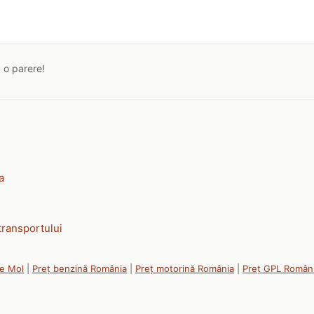
a o parere!
a
transportului
le Mol
|
Preț benzină România
|
Preț motorină România
|
Preț GPL Român