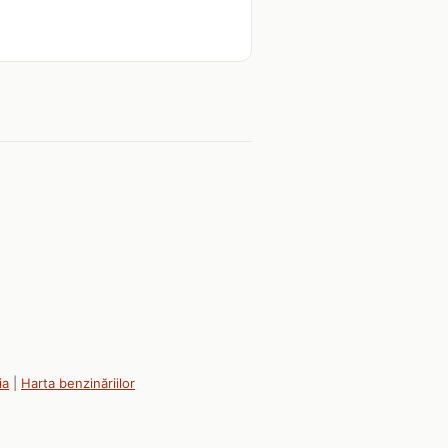
ia
|
Harta benzinăriilor