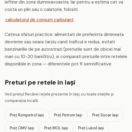
ieftine din zona dumneavoastra. Iar pentru a estima cat va
costa un plin sau o calatorie, folositi
calculatorul de consum carburant
.
Cateva sfaturi practice: alimentati de preferinta dimineata
devreme sau seara tarziu cand traficul e redus, evitati
benzinariile de pe autostrazi (preturile sunt de obicei mai
mari cu 10-20 bani/litru), si comparati preturile intre retelele
disponibile in zona — diferentele pot fi semnificative.
Preturi pe retele in Iaşi
Vezi prețul fiecărei rețele prezente în Iaşi, cu toate stațiile și
comparația locală.
Preț Rompetrol Iaşi
Preț Petrom Iaşi
Preț Socar Iaşi
Preț OMV Iaşi
Preț MOL Iaşi
Preț Lukoil Iaşi