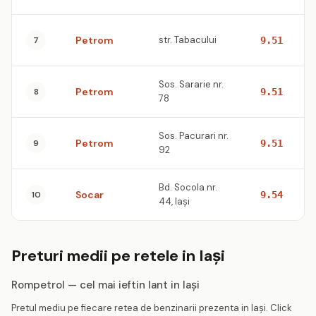
Petrom
str. Tabacului
7
9.51
Sos. Sararie nr.
Petrom
8
9.51
78
Sos. Pacurari nr.
Petrom
9
9.51
92
Bd. Socola nr.
Socar
10
9.54
44, Iaşi
Preturi medii pe retele in Iaşi
Rompetrol — cel mai ieftin lant in Iaşi
Pretul mediu pe fiecare retea de benzinarii prezenta in Iaşi. Click