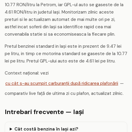
10.77 RON/litru la Petrom, iar GPL-ul auto se gaseste de la
4.61 RON/litru in judetul Iași. Monitorizam zilnic aceste
preturi si le actualizam automat de mai multe ori pe zi,
astfel incat soferii din Iaşi sa identifice rapid cea mai
convenabila statie si sa economiseasca la fiecare plin.
Pretul benzinei standard in Iaşi este in prezent de 9.47 lei
pe litru, in timp ce motorina standard se gaseste de la 10.77
lei pe litru. Pretul GPL-ului auto este de 4.61 lei pe litru.
Context național: vezi
cu cât s-au scumpit carburanții după ridicarea plafonării
—
comparativ live față de ultima zi cu plafon, actualizat zilnic.
Intrebari frecvente — Iaşi
Cât costă benzina în Iaşi azi?