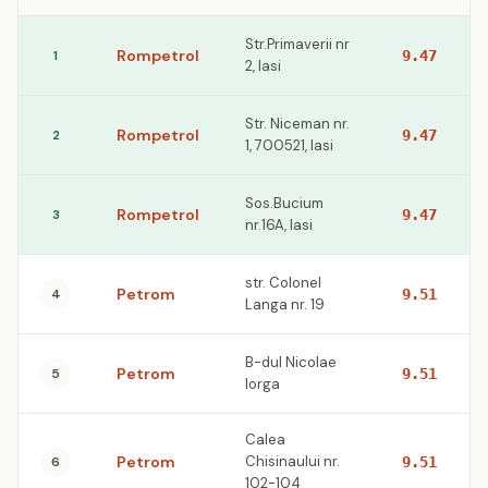
Str.Primaverii nr
Rompetrol
1
9.47
2, Iasi
Str. Niceman nr.
Rompetrol
2
9.47
1, 700521, Iasi
Sos.Bucium
Rompetrol
3
9.47
nr.16A, Iasi
str. Colonel
Petrom
4
9.51
Langa nr. 19
B-dul Nicolae
Petrom
5
9.51
Iorga
Calea
Petrom
Chisinaului nr.
6
9.51
102-104