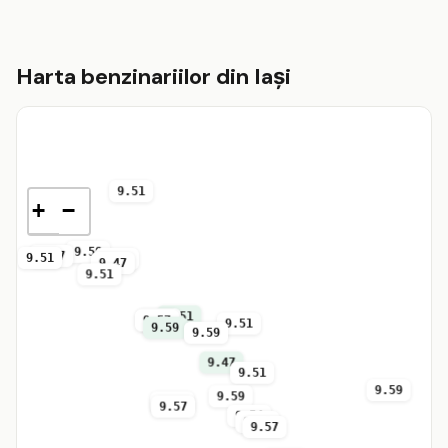
Harta benzinariilor din Iaşi
9.51
+
−
9.59
9.57
9.51
9.57
9.47
9.51
9.51
9.57
9.57
9.51
9.59
9.59
9.47
9.51
9.59
9.59
9.57
9.57
9.54
9.47
9.57