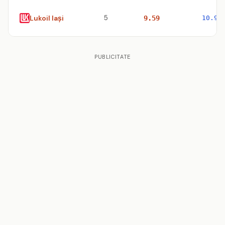
Lukoil Iaşi
5
9.59
10.98
PUBLICITATE