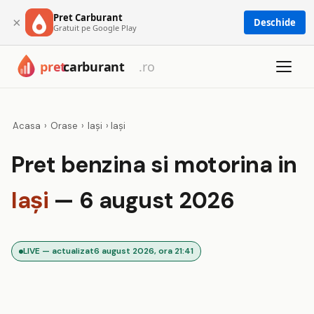
Pret Carburant
×
Deschide
Gratuit pe Google Play
Acasa
›
Orase
›
Iași
›
Iaşi
Pret benzina si motorina in
Iaşi
— 6 august 2026
LIVE — actualizat
6 august 2026, ora 21:41