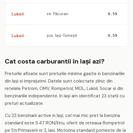
Lukoil
str. Păcurari
9.59
Lukoil
şos. Iaşi-Tomeşti
9.59
Cat costa carburantii in Iaşi azi?
Preturile afisate sunt preturile minime gasite in benzinariile
din Iaşi si imprejurimi. Datele sunt colectate zilnic din
retelele Petrom, OMV, Rompetrol, MOL, Lukoil, Socar si din
benzinariile independente. In Iaşi am identificat 23 statii cu
preturi actualizate.
Cu 23 benzinarii active in Iaşi, cel mai mic pret la benzina
standard este 9.47 RON/litru, oferit de reteaua Rompetrol
pe Str.Primaverii nr 2, Iasi. Motorina standard porneste de la