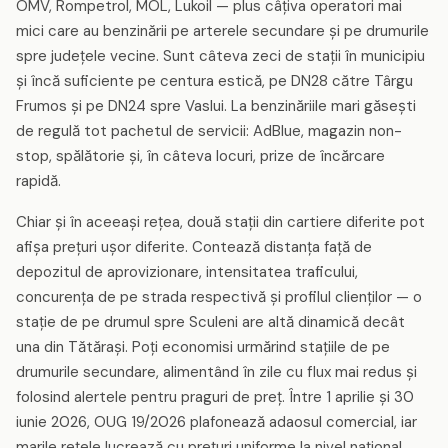
OMV, Rompetrol, MOL, Lukoil — plus câțiva operatori mai
mici care au benzinării pe arterele secundare și pe drumurile
spre județele vecine. Sunt câteva zeci de stații în municipiu
și încă suficiente pe centura estică, pe DN28 către Târgu
Frumos și pe DN24 spre Vaslui. La benzinăriile mari găsești
de regulă tot pachetul de servicii: AdBlue, magazin non-
stop, spălătorie și, în câteva locuri, prize de încărcare
rapidă.
Chiar și în aceeași rețea, două stații din cartiere diferite pot
afișa prețuri ușor diferite. Contează distanța față de
depozitul de aprovizionare, intensitatea traficului,
concurența de pe strada respectivă și profilul clienților — o
stație de pe drumul spre Sculeni are altă dinamică decât
una din Tătărași. Poți economisi urmărind stațiile de pe
drumurile secundare, alimentând în zile cu flux mai redus și
folosind alertele pentru praguri de preț. Între 1 aprilie și 30
iunie 2026, OUG 19/2026 plafonează adaosul comercial, iar
marile rețele lucrează cu prețuri uniforme la nivel național,