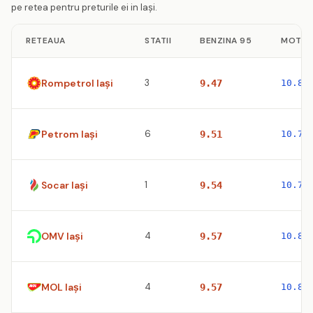
pe retea pentru preturile ei in Iaşi.
RETEAUA
STATII
BENZINA 95
MOTOR
Rompetrol Iaşi
3
9.47
10.83
Petrom Iaşi
6
9.51
10.77
Socar Iaşi
1
9.54
10.79
OMV Iaşi
4
9.57
10.83
MOL Iaşi
4
9.57
10.83