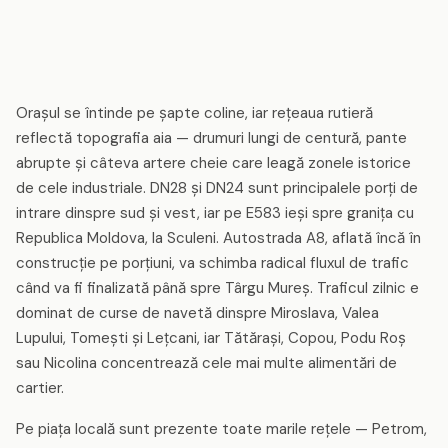
Orașul se întinde pe șapte coline, iar rețeaua rutieră
reflectă topografia aia — drumuri lungi de centură, pante
abrupte și câteva artere cheie care leagă zonele istorice
de cele industriale. DN28 și DN24 sunt principalele porți de
intrare dinspre sud și vest, iar pe E583 ieși spre granița cu
Republica Moldova, la Sculeni. Autostrada A8, aflată încă în
construcție pe porțiuni, va schimba radical fluxul de trafic
când va fi finalizată până spre Târgu Mureș. Traficul zilnic e
dominat de curse de navetă dinspre Miroslava, Valea
Lupului, Tomești și Lețcani, iar Tătărași, Copou, Podu Roș
sau Nicolina concentrează cele mai multe alimentări de
cartier.
Pe piața locală sunt prezente toate marile rețele — Petrom,