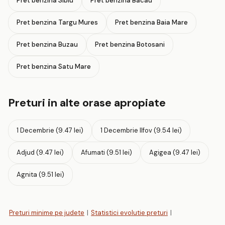
Pret benzina Sibiu
Pret benzina Bacau
Pret benzina Targu Mures
Pret benzina Baia Mare
Pret benzina Buzau
Pret benzina Botosani
Pret benzina Satu Mare
Preturi in alte orase apropiate
1 Decembrie (9.47 lei)
1 Decembrie Ilfov (9.54 lei)
Adjud (9.47 lei)
Afumati (9.51 lei)
Agigea (9.47 lei)
Agnita (9.51 lei)
Preturi minime pe judete
|
Statistici evolutie preturi
|