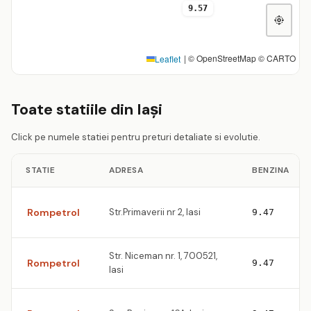
9.57
|
© OpenStreetMap © CARTO
Leaflet
Toate statiile din Iaşi
Click pe numele statiei pentru preturi detaliate si evolutie.
STATIE
ADRESA
BENZINA
Rompetrol
Str.Primaverii nr 2, Iasi
9.47
Str. Niceman nr. 1, 700521,
Rompetrol
9.47
Iasi