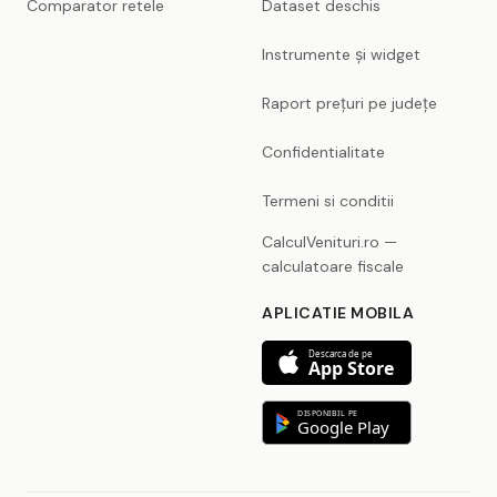
Comparator retele
Dataset deschis
Instrumente și widget
Raport prețuri pe județe
Confidentialitate
Termeni si conditii
CalculVenituri.ro —
calculatoare fiscale
APLICATIE MOBILA
Descarca de pe
App Store
DISPONIBIL PE
Google Play