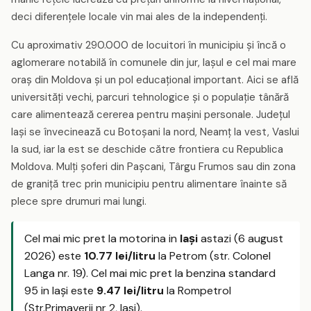
deci diferențele locale vin mai ales de la independenți.
Cu aproximativ 290.000 de locuitori în municipiu și încă o
aglomerare notabilă în comunele din jur, Iașul e cel mai mare
oraș din Moldova și un pol educațional important. Aici se află
universități vechi, parcuri tehnologice și o populație tânără
care alimentează cererea pentru mașini personale. Județul
Iași se învecinează cu Botoșani la nord, Neamț la vest, Vaslui
la sud, iar la est se deschide către frontiera cu Republica
Moldova. Mulți șoferi din Pașcani, Târgu Frumos sau din zona
de graniță trec prin municipiu pentru alimentare înainte să
plece spre drumuri mai lungi.
Cel mai mic pret la motorina in
Iaşi
astazi (6 august
2026) este
10.77 lei/litru
la Petrom (str. Colonel
Langa nr. 19). Cel mai mic pret la benzina standard
95 in Iaşi este
9.47 lei/litru
la Rompetrol
(Str.Primaverii nr 2, Iasi).