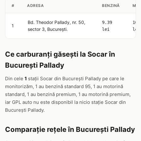
#
ADRESA
BENZINĂ
MOT
Bd. Theodor Pallady, nr. 50,
9.39
10.
1
sector 3, București.
lei
lei
Ce carburanți găsești la Socar în
București Pallady
Din cele
1
stații Socar din București Pallady pe care le
monitorizăm, 1 au benzină standard 95, 1 au motorină
standard, 1 au benzină premium, 1 au motorină premium,
iar GPL auto nu este disponibil la nicio stație Socar din
București Pallady.
Comparație rețele în București Pallady