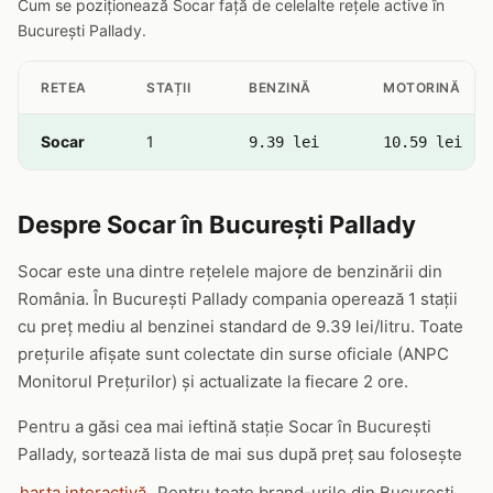
Cum se poziționează Socar față de celelalte rețele active în
București Pallady.
RETEA
STAȚII
BENZINĂ
MOTORINĂ
Socar
1
9.39 lei
10.59 lei
Despre Socar în București Pallady
Socar este una dintre rețelele majore de benzinării din
România. În București Pallady compania operează 1 stații
cu preț mediu al benzinei standard de 9.39 lei/litru. Toate
prețurile afișate sunt colectate din surse oficiale (ANPC
Monitorul Prețurilor) și actualizate la fiecare 2 ore.
Pentru a găsi cea mai ieftină stație Socar în București
Pallady, sortează lista de mai sus după preț sau folosește
harta interactivă
. Pentru toate brand-urile din București