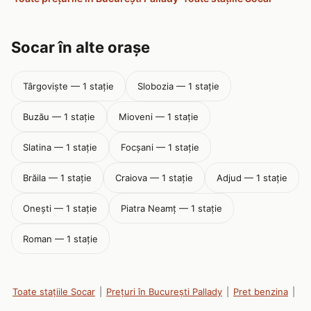
Socar în alte orașe
Târgoviște — 1 stație
Slobozia — 1 stație
Buzău — 1 stație
Mioveni — 1 stație
Slatina — 1 stație
Focşani — 1 stație
Brăila — 1 stație
Craiova — 1 stație
Adjud — 1 stație
Onești — 1 stație
Piatra Neamţ — 1 stație
Roman — 1 stație
Toate stațiile Socar
|
Prețuri în București Pallady
|
Pret benzina
|