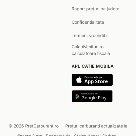
Raport prețuri pe județe
Confidentialitate
Termeni si conditii
CalculVenituri.ro —
calculatoare fiscale
APLICATIE MOBILA
Descarca de pe
App Store
DISPONIBIL PE
Google Play
© 2026 PretCarburant.ro — Prețuri carburanți actualizate la
fiecare 2 ore · Redactat de
Stoian Andrei-Șerban