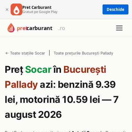
Pret Carburant
×
Deschide
Gratuit pe Google Play
|
← Toate stațiile Socar
Toate prețurile București Pallady
Preț
Socar
în
București
Pallady
azi: benzină 9.39
lei, motorină 10.59 lei — 7
august 2026