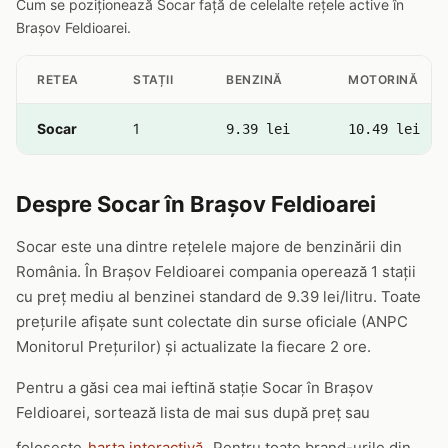
Cum se poziționează Socar față de celelalte rețele active în
Brașov Feldioarei.
RETEA
STAȚII
BENZINĂ
MOTORINĂ
Socar
1
9.39 lei
10.49 lei
Despre Socar în Brașov Feldioarei
Socar este una dintre rețelele majore de benzinării din
România. În Brașov Feldioarei compania operează 1 stații
cu preț mediu al benzinei standard de 9.39 lei/litru. Toate
prețurile afișate sunt colectate din surse oficiale (ANPC
Monitorul Prețurilor) și actualizate la fiecare 2 ore.
Pentru a găsi cea mai ieftină stație Socar în Brașov
Feldioarei, sortează lista de mai sus după preț sau
folosește
harta interactivă
. Pentru toate brand-urile din