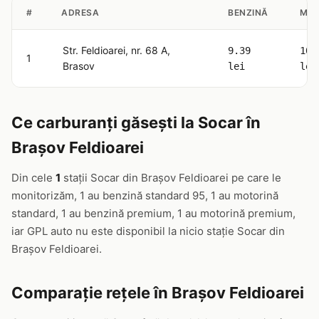
#
ADRESA
BENZINĂ
MOT
Str. Feldioarei, nr. 68 A,
9.39
10.
1
Brasov
lei
lei
Ce carburanți găsești la Socar în
Brașov Feldioarei
Din cele
1
stații Socar din Brașov Feldioarei pe care le
monitorizăm, 1 au benzină standard 95, 1 au motorină
standard, 1 au benzină premium, 1 au motorină premium,
iar GPL auto nu este disponibil la nicio stație Socar din
Brașov Feldioarei.
Comparație rețele în Brașov Feldioarei