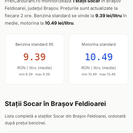
PretCarburant.ro monitorizează
1 stații Socar
în Brașov
Feldioarei, județul Brașov. Prețurile sunt actualizate la
fiecare 2 ore. Benzina standard se vinde la
9.39 lei/litru
în
medie, motorina la
10.49 lei/litru
.
Benzina standard 95
Motorina standard
9.39
10.49
RON / litru (medie)
RON / litru (medie)
min 9.39 · max 9.39
min 10.49 · max 10.49
Stații Socar în Brașov Feldioarei
Lista completă a stațiilor Socar din Brașov Feldioarei, ordonată
după prețul benzinei.