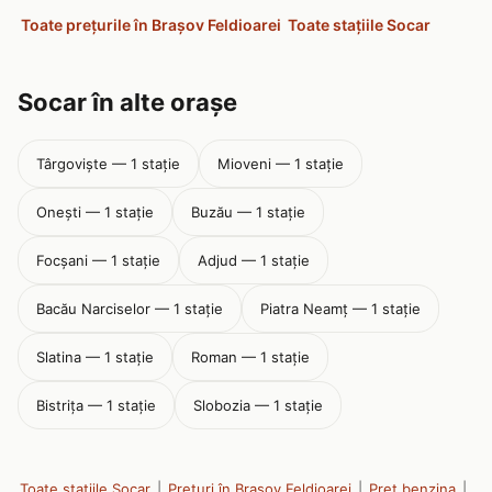
Toate prețurile în Brașov Feldioarei
Toate stațiile Socar
Socar în alte orașe
Târgoviște — 1 stație
Mioveni — 1 stație
Onești — 1 stație
Buzău — 1 stație
Focşani — 1 stație
Adjud — 1 stație
Bacău Narciselor — 1 stație
Piatra Neamţ — 1 stație
Slatina — 1 stație
Roman — 1 stație
Bistriţa — 1 stație
Slobozia — 1 stație
Toate stațiile Socar
|
Prețuri în Brașov Feldioarei
|
Pret benzina
|