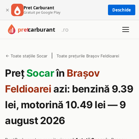
Pret Carburant
×
Deschide
Gratuit pe Google Play
|
← Toate stațiile Socar
Toate prețurile Brașov Feldioarei
Preț
Socar
în
Brașov
Feldioarei
azi: benzină 9.39
lei, motorină 10.49 lei — 9
august 2026