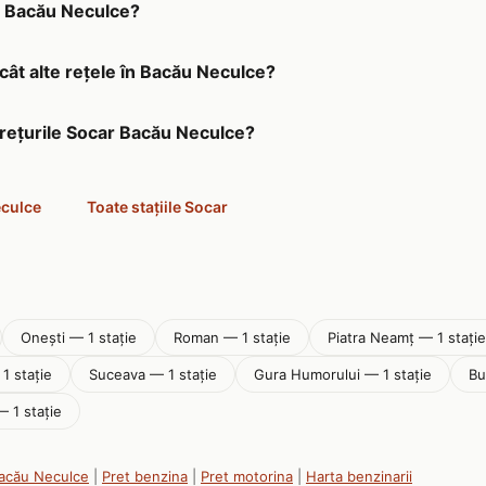
în Bacău Neculce?
cât alte rețele în Bacău Neculce?
prețurile Socar Bacău Neculce?
eculce
Toate stațiile Socar
Onești — 1 stație
Roman — 1 stație
Piatra Neamţ — 1 stație
1 stație
Suceava — 1 stație
Gura Humorului — 1 stație
Bu
— 1 stație
Bacău Neculce
|
Pret benzina
|
Pret motorina
|
Harta benzinarii