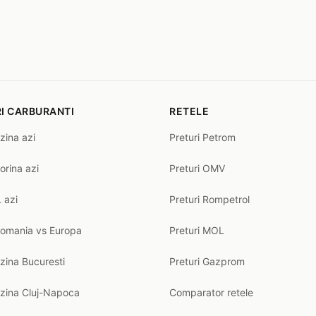
I CARBURANTI
RETELE
zina azi
Preturi Petrom
orina azi
Preturi OMV
 azi
Preturi Rompetrol
Romania vs Europa
Preturi MOL
zina Bucuresti
Preturi Gazprom
nzina Cluj-Napoca
Comparator retele