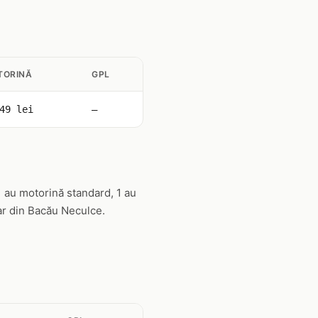
TORINĂ
GPL
49 lei
—
1 au motorină standard, 1 au
ar din Bacău Neculce.