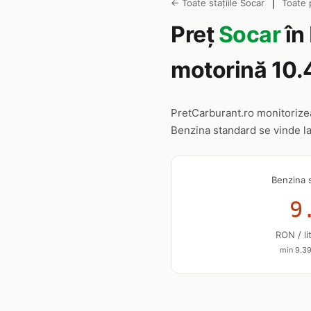
|
← Toate stațiile Socar
Toate 
Preț
Socar
în
motorină 10.
PretCarburant.ro monitoriz
Benzina standard se vinde l
Benzina 
9
RON / li
min 9.39