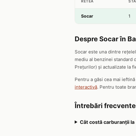
RETEA
STA
Socar
1
Despre Socar în B
Socar este una dintre rețele
mediu al benzinei standard de
Prețurilor) și actualizate la f
Pentru a găsi cea mai ieftin
interactivă
. Pentru toate br
Întrebări frecvent
Cât costă carburanții l