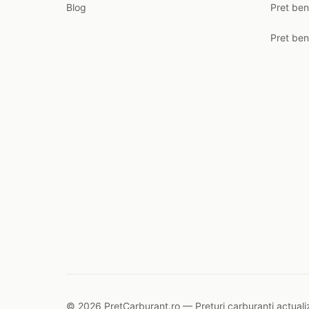
Blog
Pret ben
Pret ben
© 2026 PretCarburant.ro — Prețuri carburanți actualiz