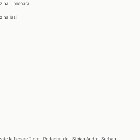
zina Timisoara
zina Iasi
ate la fiecare 2 ore · Redactat de
Stoian Andrei-Șerban