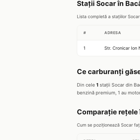
Stații Socar în Ba
Lista completă a stațiilor Soc
#
ADRESA
1
Str. Cronicar Ion 
Ce carburanți găse
Din cele
1
stații Socar din B
benzină premium, 1 au motori
Comparație rețele
Cum se poziționează Socar față