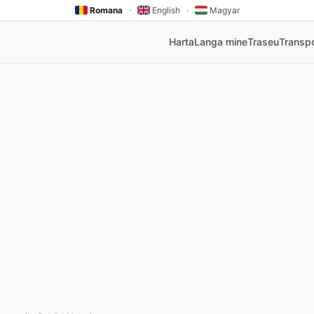
Romana
·
English
·
Magyar
Harta
Langa mine
Traseu
Transpo