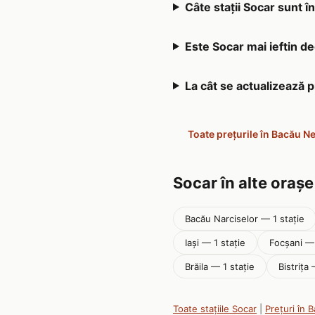
Câte stații Socar sunt 
Este Socar mai ieftin de
La cât se actualizează 
Toate prețurile în Bacău N
Socar în alte orașe
Bacău Narciselor — 1 stație
Iaşi — 1 stație
Focşani — 
Brăila — 1 stație
Bistriţa 
Toate stațiile Socar
|
Prețuri în 