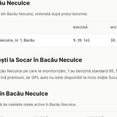
cău Neculce
ar din Bacău Neculce, ordonată după prețul benzinei.
BENZINĂ
MO
Neculce, nr. 1, Bacău
9.39 lei
10.
ști la Socar în Bacău Neculce
acău Neculce pe care le monitorizăm, 1 au benzină standard 95, 
nă premium, iar GPL auto nu este disponibil la nicio stație Soc
 în Bacău Neculce
 de celelalte rețele active în Bacău Neculce.