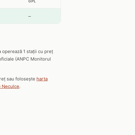
GPL
—
operează 1 stații cu preț
 oficiale (ANPC Monitorul
preț sau folosește
harta
u Neculce
.