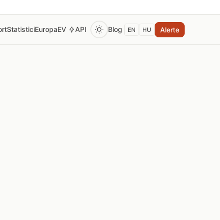
rt
Statistici
Europa
EV
API
Blog
Alerte
EN
HU