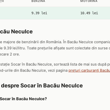
ȚII
BENZINĂ
MOTORINĂ
9.39 lei
10.49 lei
acău Neculce
le majore de benzinării din România. În Bacău Neculce compania 
 9.39 lei/litru. Toate prețurile afișate sunt colectate din surse
iecare 2 ore.
ă stație Socar în Bacău Neculce, sortează lista de mai sus după 
and-urile din Bacău Neculce, vezi pagina
prețuri carburanți Bacă
e despre Socar în Bacău Neculce
a Socar în Bacău Neculce?