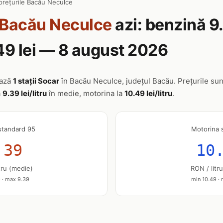
prețurile Bacău Neculce
Bacău Neculce
azi: benzină 9.
49 lei — 8 august 2026
ează
1 stații Socar
în Bacău Neculce, județul Bacău. Prețurile sunt
a
9.39 lei/litru
în medie, motorina la
10.49 lei/litru
.
standard 95
Motorina 
.39
10
tru (medie)
RON / litr
 · max 9.39
min 10.49 ·