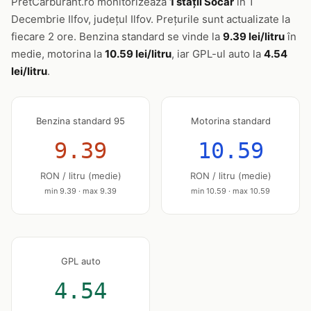
PretCarburant.ro monitorizează
1 stații Socar
în 1
Decembrie Ilfov, județul Ilfov. Prețurile sunt actualizate la
fiecare 2 ore. Benzina standard se vinde la
9.39 lei/litru
în
medie, motorina la
10.59 lei/litru
, iar GPL-ul auto la
4.54
lei/litru
.
Benzina standard 95
Motorina standard
9.39
10.59
RON / litru (medie)
RON / litru (medie)
min 9.39 · max 9.39
min 10.59 · max 10.59
GPL auto
4.54