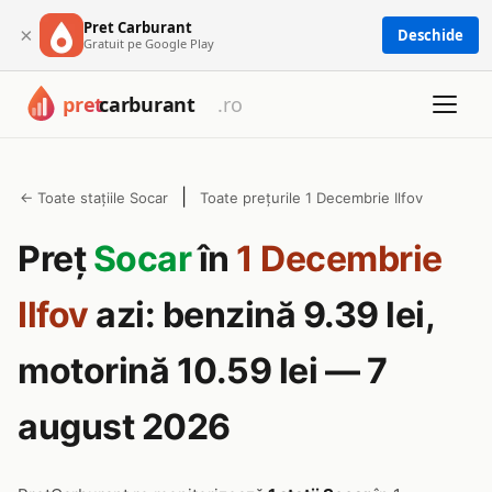
Pret Carburant
×
Deschide
Gratuit pe Google Play
|
← Toate stațiile Socar
Toate prețurile 1 Decembrie Ilfov
Preț
Socar
în
1 Decembrie
Ilfov
azi: benzină 9.39 lei,
motorină 10.59 lei — 7
august 2026