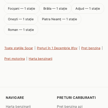
Focşani — 1 stație
Brăila — 1 stație
Adjud — 1 stație
Onești — 1 stație
Piatra Neamţ — 1 stație
Roman — 1 stație
Toate stațiile Socar
|
Prețuri în 1 Decembrie Ilfov
|
Pret benzina
|
Pret motorina
|
Harta benzinarii
NAVIGARE
PRETURI CARBURANTI
Harta benzinarii
Pret benzina azi