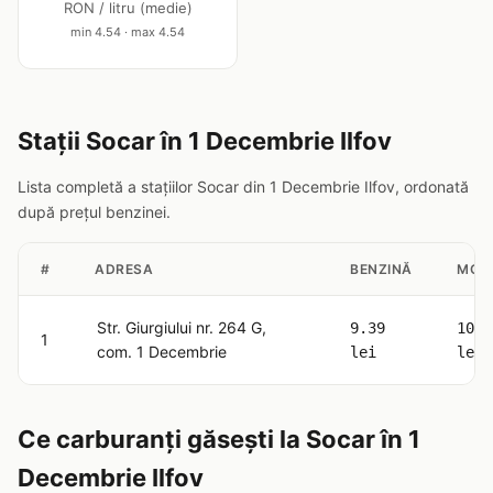
RON / litru (medie)
min 4.54 · max 4.54
Stații Socar în 1 Decembrie Ilfov
Lista completă a stațiilor Socar din 1 Decembrie Ilfov, ordonată
după prețul benzinei.
#
ADRESA
BENZINĂ
MOT
Str. Giurgiului nr. 264 G,
9.39
10.5
1
com. 1 Decembrie
lei
lei
Ce carburanți găsești la Socar în 1
Decembrie Ilfov