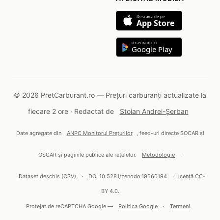
Descarca de pe
App Store
DISPONIBIL PE
Google Play
© 2026 PretCarburant.ro — Prețuri carburanți actualizate la
fiecare 2 ore · Redactat de
Stoian Andrei-Șerban
Date agregate din
ANPC Monitorul Prețurilor
, feed-uri directe SOCAR și
OSCAR și paginile publice ale rețelelor.
Metodologie
·
Dataset deschis (CSV)
·
DOI 10.5281/zenodo.19560194
· Licență CC-
BY 4.0.
Protejat de reCAPTCHA Google —
Politica Google
·
Termeni