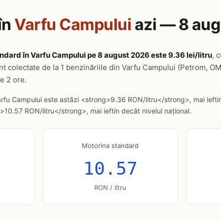
în
Varfu Campului
azi — 8 au
ndard în Varfu Campului pe 8 august 2026 este 9.36 lei/litru
, 
nt colectate de la 1 benzinăriile din Varfu Campului (Petrom, O
re 2 ore.
arfu Campului este astăzi <strong>9.36 RON/litru</strong>, mai iefti
10.57 RON/litru</strong>, mai ieftin decât nivelul național.
Motorina standard
10.57
RON / litru