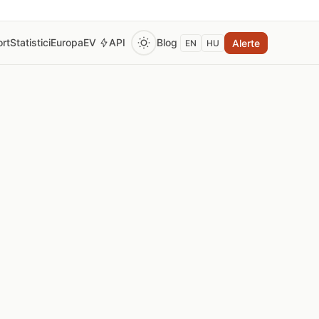
rt
Statistici
Europa
EV
API
Blog
Alerte
EN
HU