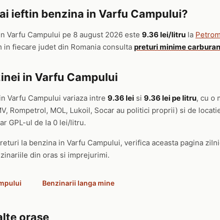
i ieftin benzina in Varfu Campului?
in Varfu Campului pe 8 august 2026 este
9.36 lei/litru
la
Petrom
m in fiecare judet din Romania consulta
preturi minime carburan
inei in Varfu Campului
in Varfu Campului variaza intre
9.36 lei
si
9.36 lei pe litru
, cu o 
, Rompetrol, MOL, Lukoil, Socar au politici proprii) si de locat
ar GPL-ul de la 0 lei/litru.
returi la benzina in Varfu Campului, verifica aceasta pagina zilni
zinariile din oras si imprejurimi.
ampului
Benzinarii langa mine
alte orase