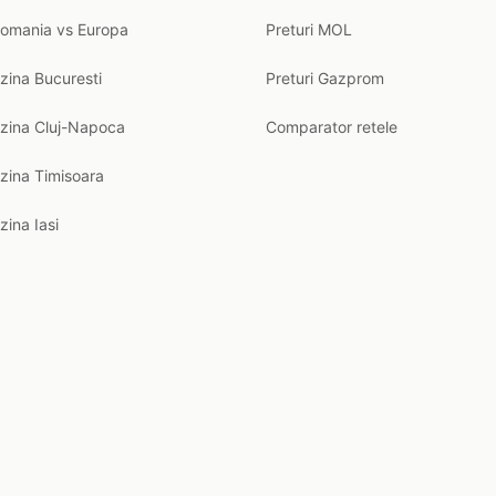
Romania vs Europa
Preturi MOL
zina Bucuresti
Preturi Gazprom
nzina Cluj-Napoca
Comparator retele
zina Timisoara
zina Iasi