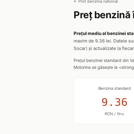
← Pret benzina national
Preț benzină 
Prețul mediu al benzinei sta
maxim de 9.36 lei. Datele su
Socar) și actualizate la fieca
Prețul benzinei standard din V
Motorina se găsește la <strong>
Benzina standard
9.36
RON / litru