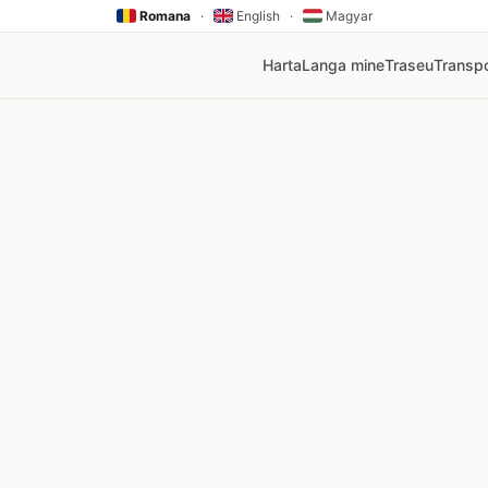
Romana
·
English
·
Magyar
Harta
Langa mine
Traseu
Transpo