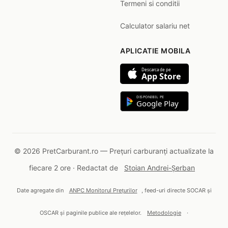
Termeni si conditii
Calculator salariu net
APLICATIE MOBILA
Descarca de pe
App Store
DISPONIBIL PE
Google Play
© 2026 PretCarburant.ro — Prețuri carburanți actualizate la
fiecare 2 ore · Redactat de
Stoian Andrei-Șerban
Date agregate din
ANPC Monitorul Prețurilor
, feed-uri directe SOCAR și
OSCAR și paginile publice ale rețelelor.
Metodologie
·