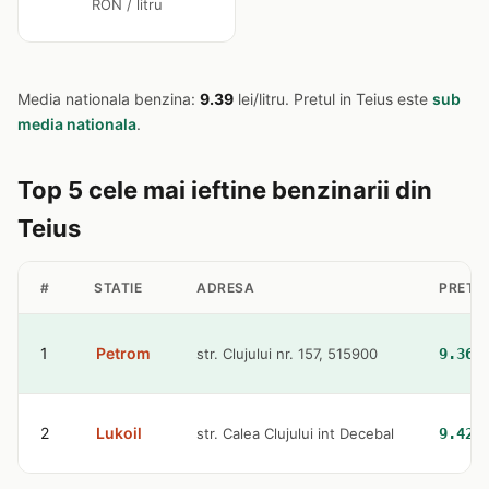
RON / litru
Media nationala benzina:
9.39
lei/litru. Pretul in Teius este
sub
media nationala
.
Top 5 cele mai ieftine benzinarii din
Teius
#
STATIE
ADRESA
PRET 
1
Petrom
str. Clujului nr. 157, 515900
9.36 
2
Lukoil
str. Calea Clujului int Decebal
9.42 