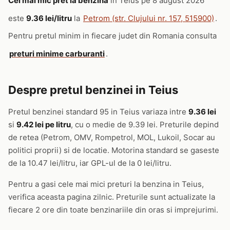
Cel mai mic pret la benzina
in Teius pe 8 august 2026
este
9.36 lei/litru
la
Petrom (str. Clujului nr. 157, 515900)
.
Pentru pretul minim in fiecare judet din Romania consulta
preturi minime carburanti
.
Despre pretul benzinei in Teius
Pretul benzinei standard 95 in Teius variaza intre
9.36 lei
si
9.42 lei pe litru
, cu o medie de 9.39 lei. Preturile depind
de retea (Petrom, OMV, Rompetrol, MOL, Lukoil, Socar au
politici proprii) si de locatie. Motorina standard se gaseste
de la 10.47 lei/litru, iar GPL-ul de la 0 lei/litru.
Pentru a gasi cele mai mici preturi la benzina in Teius,
verifica aceasta pagina zilnic. Preturile sunt actualizate la
fiecare 2 ore din toate benzinariile din oras si imprejurimi.