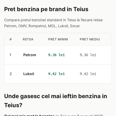
Pret benzina pe brand in Teius
Compara pretul benzinei standard in Teius la fiecare retea:
Petrom, OMV, Rompetrol, MOL, Lukoil, Socar.
#
RETEA
PRET MINIM
PRET MEDIU
ST
1
Petrom
1
9.36 lei
9.36 lei
2
Lukoil
1
9.42 lei
9.42 lei
Unde gasesc cel mai ieftin benzina in
Teius?