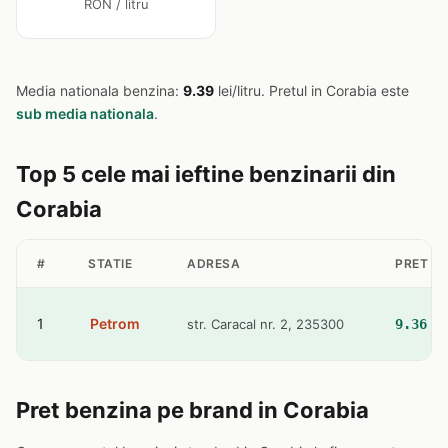
RON / litru
Media nationala benzina:
9.39
lei/litru. Pretul in Corabia este
sub media nationala
.
Top 5 cele mai ieftine benzinarii din
Corabia
#
STATIE
ADRESA
PRET B
1
Petrom
str. Caracal nr. 2, 235300
9.36 l
Pret benzina pe brand in Corabia