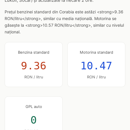
Lukoil, Socar) și actualizate la fiecare 2 ore.
Prețul benzinei standard din Corabia este astăzi <strong>9.36
RON/litru</strong>, similar cu media națională. Motorina se
găsește la <strong>10.57 RON/litru</strong>, similar cu nivelul
național.
Benzina standard
Motorina standard
9.36
10.47
RON / litru
RON / litru
GPL auto
0