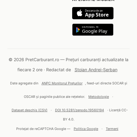
Descarca de pe
App Store
DISPONIBIL PE
Google Play
© 2026 PretCarburant.ro — Prețuri carburanți actualizate la
fiecare 2 ore · Redactat de
Stoian Andrei-Șerban
Date agregate din
ANPC Monitorul Prețurilor
, feed-uri directe SOCAR și
OSCAR și paginile publice ale rețelelor.
Metodologie
·
Dataset deschis (CSV)
·
DOI 10.5281/zenodo.19560194
· Licență CC-
BY 4.0.
Protejat de reCAPTCHA Google —
Politica Google
·
Termeni