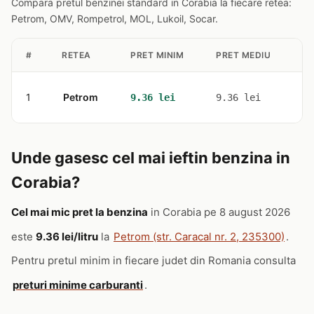
Compara pretul benzinei standard in Corabia la fiecare retea:
Petrom, OMV, Rompetrol, MOL, Lukoil, Socar.
#
RETEA
PRET MINIM
PRET MEDIU
ST
1
Petrom
1
9.36 lei
9.36 lei
Unde gasesc cel mai ieftin benzina in
Corabia?
Cel mai mic pret la benzina
in Corabia pe 8 august 2026
este
9.36 lei/litru
la
Petrom (str. Caracal nr. 2, 235300)
.
Pentru pretul minim in fiecare judet din Romania consulta
preturi minime carburanti
.