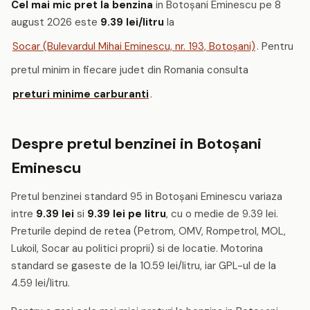
Cel mai mic pret la benzina
in Botoşani Eminescu pe 8
august 2026 este
9.39 lei/litru
la
Socar (Bulevardul Mihai Eminescu, nr. 193, Botoşani)
. Pentru
pretul minim in fiecare judet din Romania consulta
preturi minime carburanti
.
Despre pretul benzinei in Botoşani
Eminescu
Pretul benzinei standard 95 in Botoşani Eminescu variaza
intre
9.39 lei
si
9.39 lei pe litru
, cu o medie de 9.39 lei.
Preturile depind de retea (Petrom, OMV, Rompetrol, MOL,
Lukoil, Socar au politici proprii) si de locatie. Motorina
standard se gaseste de la 10.59 lei/litru, iar GPL-ul de la
4.59 lei/litru.