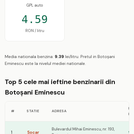
GPL auto
4.59
RON / litru
Media nationala benzina:
9.39
lei/litru. Pretul in Botoşani
Eminescu este la nivelul mediei nationale.
Top 5 cele mai ieftine benzinarii din
Botoşani Eminescu
PR
#
STATIE
ADRESA
BE
Bulevardul Mihai Eminescu, nr. 193,
1
Socar
9.