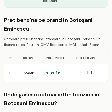
Botoşani
Pret benzina pe brand in Botoşani
Eminescu
Compara pretul benzinei standard in Botoşani Eminescu la
fiecare retea: Petrom, OMV, Rompetrol, MOL, Lukoil, Socar.
#
RETEA
PRET MINIM
PRET MEDIU
ST
1
Socar
1
9.39 lei
9.39 lei
Unde gasesc cel mai ieftin benzina in
Botoşani Eminescu?