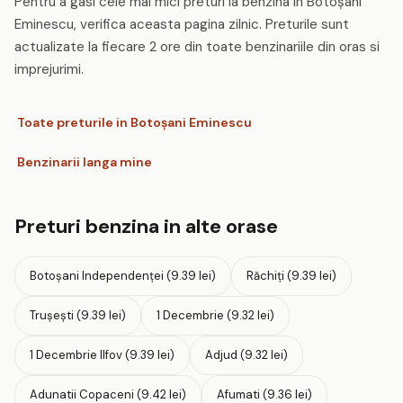
Pentru a gasi cele mai mici preturi la benzina in Botoşani
Eminescu, verifica aceasta pagina zilnic. Preturile sunt
actualizate la fiecare 2 ore din toate benzinariile din oras si
imprejurimi.
Toate preturile in Botoşani Eminescu
Benzinarii langa mine
Preturi benzina in alte orase
Botoşani Independenţei (9.39 lei)
Răchiţi (9.39 lei)
Trușești (9.39 lei)
1 Decembrie (9.32 lei)
1 Decembrie Ilfov (9.39 lei)
Adjud (9.32 lei)
Adunatii Copaceni (9.42 lei)
Afumati (9.36 lei)