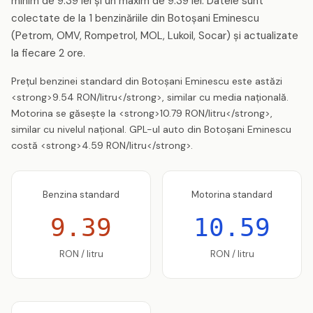
minim de 9.39 lei și un maxim de 9.39 lei. Datele sunt
colectate de la 1 benzinăriile din Botoşani Eminescu
(Petrom, OMV, Rompetrol, MOL, Lukoil, Socar) și actualizate
la fiecare 2 ore.
Prețul benzinei standard din Botoşani Eminescu este astăzi
<strong>9.54 RON/litru</strong>, similar cu media națională.
Motorina se găsește la <strong>10.79 RON/litru</strong>,
similar cu nivelul național. GPL-ul auto din Botoşani Eminescu
costă <strong>4.59 RON/litru</strong>.
Benzina standard
Motorina standard
9.39
10.59
RON / litru
RON / litru