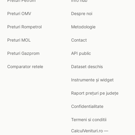
Preturi Petrom
Info hub
Preturi OMV
Despre noi
Preturi Rompetrol
Metodologie
Preturi MOL
Contact
Preturi Gazprom
API public
Comparator retele
Dataset deschis
Instrumente și widget
Raport prețuri pe județe
Confidentialitate
Termeni si conditii
CalculVenituri.ro —