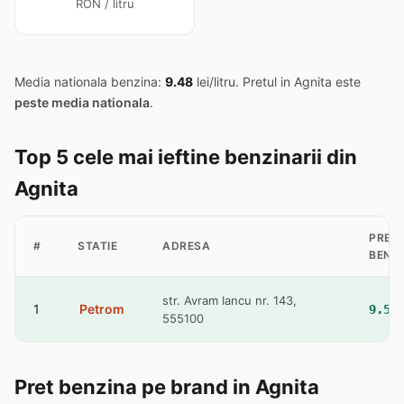
RON / litru
Media nationala benzina:
9.48
lei/litru. Pretul in Agnita este
peste media nationala
.
Top 5 cele mai ieftine benzinarii din
Agnita
PRET
#
STATIE
ADRESA
BENZ
str. Avram Iancu nr. 143,
1
Petrom
9.51
555100
Pret benzina pe brand in Agnita