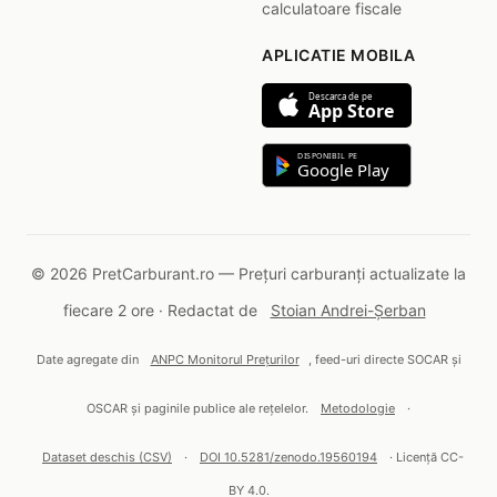
calculatoare fiscale
APLICATIE MOBILA
Descarca de pe
App Store
DISPONIBIL PE
Google Play
© 2026 PretCarburant.ro — Prețuri carburanți actualizate la
fiecare 2 ore · Redactat de
Stoian Andrei-Șerban
Date agregate din
ANPC Monitorul Prețurilor
, feed-uri directe SOCAR și
OSCAR și paginile publice ale rețelelor.
Metodologie
·
Dataset deschis (CSV)
·
DOI 10.5281/zenodo.19560194
· Licență CC-
BY 4.0.