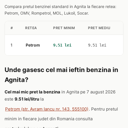
Compara pretul benzinei standard in Agnita la fiecare retea:
Petrom, OMV, Rompetrol, MOL, Lukoil, Socar.
#
RETEA
PRET MINIM
PRET MEDIU
ST
1
Petrom
1
9.51 lei
9.51 lei
Unde gasesc cel mai ieftin benzina in
Agnita?
Cel mai mic pret la benzina
in Agnita pe 7 august 2026
este
9.51 lei/litru
la
Petrom (str. Avram Iancu nr. 143, 555100)
. Pentru pretul
minim in fiecare judet din Romania consulta