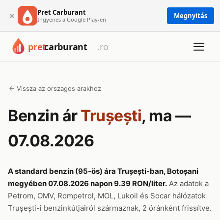
Pret Carburant
×
Megnyitás
Ingyenes a Google Play-en
← Vissza az orszagos arakhoz
Benzin ár
Trușești
, ma —
07.08.2026
A standard benzin (95-ös) ára Trușești-ban, Botoșani
megyében 07.08.2026 napon 9.39 RON/liter.
Az adatok a
Petrom, OMV, Rompetrol, MOL, Lukoil és Socar hálózatok
Trușești-i benzinkútjairól származnak, 2 óránként frissítve.