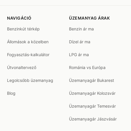
NAVIGÁCIÓ
ÜZEMANYAG ÁRAK
Benzinkút térkép
Benzin ár ma
Állomások a közelben
Dízel ár ma
Fogyasztás-kalkulátor
LPG ár ma
Útvonaltervező
Románia vs Európa
Legolcsóbb üzemanyag
Üzemanyagár Bukarest
Blog
Üzemanyagár Kolozsvár
Üzemanyagár Temesvár
Üzemanyagár Jászvásár