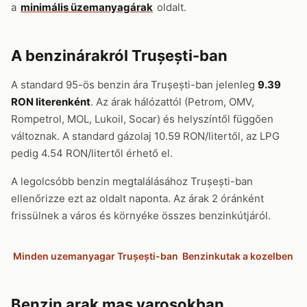
a
minimális üzemanyagárak
oldalt.
A benzinárakról Trușești-ban
A standard 95-ös benzin ára Trușești-ban jelenleg
9.39
RON literenként
. Az árak hálózattól (Petrom, OMV,
Rompetrol, MOL, Lukoil, Socar) és helyszíntől függően
változnak. A standard gázolaj 10.59 RON/litertől, az LPG
pedig 4.54 RON/litertől érhető el.
A legolcsóbb benzin megtalálásához Trușești-ban
ellenőrizze ezt az oldalt naponta. Az árak 2 óránként
frissülnek a város és környéke összes benzinkútjáról.
Minden uzemanyagar Trușești-ban
Benzinkutak a kozelben
Benzin arak mas varosokban