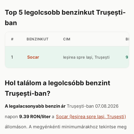
Top 5 legolcsobb benzinkut Trușești-
ban
#
BENZINKUT
CIM
BEN
1
Socar
Ieșirea spre Iași, Trușești
9.3
Hol találom a legolcsóbb benzint
Trușești-ban?
A legalacsonyabb benzin ár
Trușești-ban 07.08.2026
napon
9.39 RON/liter
a
Socar (Ieșirea spre Iași, Trușești)
állomáson. A megyénkénti minimumárakhoz tekintse meg