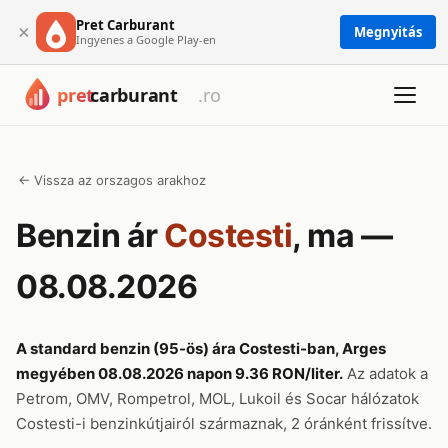
Pret Carburant
×
Megnyitás
Ingyenes a Google Play-en
← Vissza az orszagos arakhoz
Benzin ár
Costesti
, ma —
08.08.2026
A standard benzin (95-ös) ára Costesti-ban, Arges
megyében 08.08.2026 napon 9.36 RON/liter.
Az adatok a
Petrom, OMV, Rompetrol, MOL, Lukoil és Socar hálózatok
Costesti-i benzinkútjairól származnak, 2 óránként frissítve.