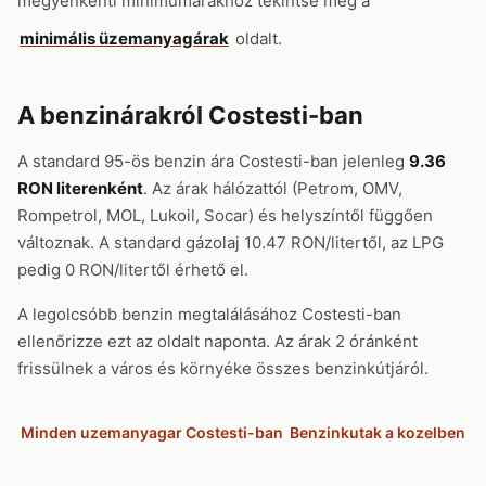
megyénkénti minimumárakhoz tekintse meg a
minimális üzemanyagárak
oldalt.
A benzinárakról Costesti-ban
A standard 95-ös benzin ára Costesti-ban jelenleg
9.36
RON literenként
. Az árak hálózattól (Petrom, OMV,
Rompetrol, MOL, Lukoil, Socar) és helyszíntől függően
változnak. A standard gázolaj 10.47 RON/litertől, az LPG
pedig 0 RON/litertől érhető el.
A legolcsóbb benzin megtalálásához Costesti-ban
ellenőrizze ezt az oldalt naponta. Az árak 2 óránként
frissülnek a város és környéke összes benzinkútjáról.
Minden uzemanyagar Costesti-ban
Benzinkutak a kozelben