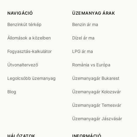
NAVIGÁCIÓ
ÜZEMANYAG ÁRAK
Benzinkút térkép
Benzin ár ma
Állomások a közelben
Dízel ár ma
Fogyasztás-kalkulátor
LPG ár ma
Útvonaltervező
Románia vs Európa
Legolcsóbb üzemanyag
Üzemanyagár Bukarest
Blog
Üzemanyagár Kolozsvár
Üzemanyagár Temesvár
Üzemanyagár Jászvásár
HÁLÓZATOK
INFORMÁCIÓ