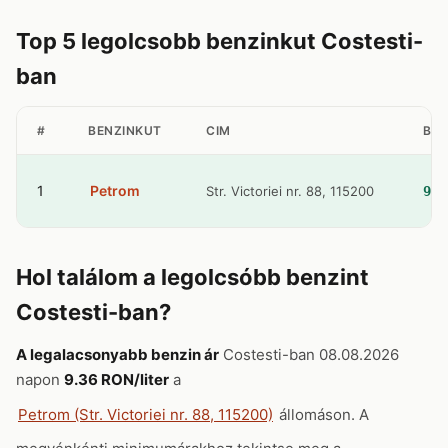
Top 5 legolcsobb benzinkut Costesti-
ban
#
BENZINKUT
CIM
BEN
1
Petrom
Str. Victoriei nr. 88, 115200
9.3
Hol találom a legolcsóbb benzint
Costesti-ban?
A legalacsonyabb benzin ár
Costesti-ban 08.08.2026
napon
9.36 RON/liter
a
Petrom (Str. Victoriei nr. 88, 115200)
állomáson. A